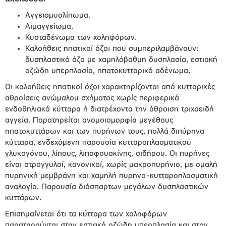
Αγγειομυολίπωμα.
Aιμαγγείωμα.
Κυσταδένωμα των χοληφόρων.
Καλοήθεις ηπατικοί όζοι που συμπεριλαμβάνουν:
δυσπλαστικό όζο με χαμηλόβαθμη δυσπλασία, εστιακή
οζώδη υπερπλασία, ηπατοκυτταρικό αδένωμα.
Οι καλοήθεις ηπατικοί όζοι χαρακτηρίζονται από κυτταρικές
αθροίσεις ανώμαλου σχήματος χωρίς περιφερικά
ενδοθηλιακά κύτταρα ή διατρέχοντα την άθροιση τριχοειδή
αγγεία. Παρατηρείται ανομοιομορφία μεγέθους
ηπατοκυττάρων και των πυρήνων τους, πολλά διπύρηνα
κύτταρα, ενδεχόμενη παρουσία κυτταροπλασματικού
γλυκογόνου, λίπους, λιποφουσκίνης, σιδήρου. Οι πυρήνες
είναι στρογγυλοί, κανονικοί, χωρίς μακροπυρήνιο, με ομαλή
πυρηνική μεμβράνη και χαμηλή πυρηνο-κυτταροπλασματική
αναλογία. Παρουσία διάσπαρτων μεγάλων δυσπλαστικών
κυττάρων.
Επισημαίνεται ότι τα κύτταρα των χοληφόρων
παρατηρούνται στην εστιακή οζώδη υπερπλασία και στον