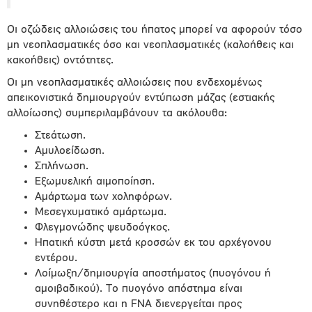
Οι οζώδεις αλλοιώσεις του ήπατος μπορεί να αφορούν τόσο
μη νεοπλασματικές όσο και νεοπλασματικές (καλοήθεις και
κακοήθεις) οντότητες.
Οι μη νεοπλασματικές αλλοιώσεις που ενδεχομένως
απεικονιστικά δημιουργούν εντύπωση μάζας (εστιακής
αλλοίωσης) συμπεριλαμβάνουν τα ακόλουθα:
Στεάτωση.
Αμυλοείδωση.
Σπλήνωση.
Εξωμυελική αιμοποίηση.
Αμάρτωμα των χοληφόρων.
Μεσεγχυματικό αμάρτωμα.
Φλεγμονώδης ψευδοόγκος.
Ηπατική κύστη μετά κροσσών εκ του αρχέγονου
εντέρου.
Λοίμωξη/δημιουργία αποστήματος (πυογόνου ή
αμοιβαδικού). Το πυογόνο απόστημα είναι
συνηθέστερο και η FNA διενεργείται προς