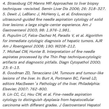
4. Strassburg CP, Manns MP. Approaches to liver biopsy
techniques –revisited. Semin Liver Dis 2006; 26: 318-327.
5. Dewit J, LeBlanc J, McHenry L, et al. Endoscopic
ultrasound-guided fine needle aspiration cytology of solid
liver lesions: a large single-center experience. Am J
Gastroenterol 2003; 98: 1.976-1.981.
6. Pupulim LF, Felce-Dachez M, Paradis V, et al. Algorithm
for immediate cytologic diagnosis of hepatic tumors. AJR
Am J Roentgenol 2008; 190: W208-212.
7. Michael CW, Hunter B. Interpretation of fine needle
aspirates processed by the Thin Prep technique:cytologic
artifacts and diagnostic pitfalls. Diagn Cytopathol 2000;
23: 6-13.
8. Goodman ZD, Terracciano LM. Tumours and tumour-like
lesions of the liver. In: Burt A, Portmann BC, Ferrell LD,
editors MacSween᾽s Pathology of the liver. Philadelphia:
Elsevier; 2007: 762-800.
9. Lin CC, CJ, Hsu CW, et al. Fine-needle aspiration
cytology to distinguish dysplasia from hepatocellular
carcinoma with different grades. J Gastroenterol Hepatol