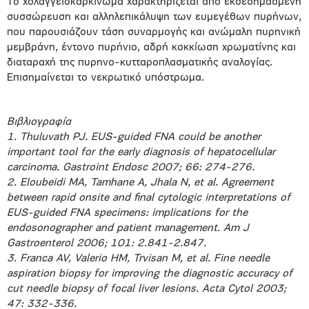
Το χολαγγειοκαρκίνωμα χαρακτηρίζεται από εκσεσημασμένη
συσσώρευση και αλληλεπικάλυψη των ευμεγέθων πυρήνων,
που παρουσιάζουν τάση συναρμογής και ανώμαλη πυρηνική
μεμβράνη, έντονο πυρήνιο, αδρή κοκκίωση χρωματίνης και
διαταραχή της πυρηνο-κυτταροπλασματικής αναλογίας.
Επισημαίνεται το νεκρωτικό υπόστρωμα.
Bιβλιογραφία
1. Thuluvath PJ. EUS-guided FNA could be another
important tool for the early diagnosis of hepatocellular
carcinoma. Gastroint Endosc 2007; 66: 274-276.
2. Eloubeidi MA, Tamhane A, Jhala N, et al. Agreement
between rapid onsite and final cytologic interpretations of
EUS-guided FNA specimens: implications for the
endosonographer and patient management. Am J
Gastroenterol 2006; 101: 2.841-2.847.
3. Franca AV, Valerio HM, Trvisan M, et al. Fine needle
aspiration biopsy for improving the diagnostic accuracy of
cut needle biopsy of focal liver lesions. Acta Cytol 2003;
47: 332-336.