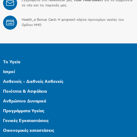
Εγγραφείτε στο Newsletter μας «
Our Heartbeat
» για να λαμβάνετε
τα νέα και τις παροχές μας.
Health_e Bonus Card: H ψηφιακή κάρτα προνομίων υγείας του
BONUS
CARD
Ομίλου HHG
Το Υγεία
Ιατροί
Ασθενείς – Διεθνείς Ασθενείς
Ποιότητα & Ασφάλεια
Ανθρώπινο Δυναμικό
Προγράμματα Υγείας
Γενικές Εγκαταστάσεις
Οικονομικές καταστάσεις