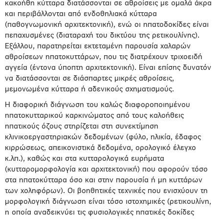
κακοήθη κύτταρα διατάσσονται σε αθροίσεις με ομαλά άκρα
και περιβάλλονται από ενδοθηλιακά κύτταρα
(παθογνωμονική αρχιτεκτονική), ενώ οι ηπατοδοκίδες είναι
πεπαχυσμένες (διαταραχή του δικτύου της ρετικουλίνης).
Εξάλλου, παρατηρείται εκτεταμένη παρουσία χαλαρών
αθροίσεων ηπατοκυττάρων, που τις διατρέχουν τριχοειδή
αγγεία (έντονα ύποπτη αρχιτεκτονική). Είναι επίσης δυνατόν
να διατάσσονται σε διάσπαρτες μικρές αθροίσεις,
μεμονωμένα κύτταρα ή αδενικούς σχηματισμούς.
Η διαφορική διάγνωση του καλώς διαφοροποιημένου
ηπατοκυτταρικού καρκινώματος από τους καλοήθεις
ηπατικούς όζους στηρίζεται στη συνεκτίμηση
κλινικοεργαστηριακών δεδομένων (φύλο, ηλικία, έδαφος
κιρρώσεως, απεικονιστικά δεδομένα, ορολογικό έλεγχο
κ.λπ.), καθώς και στα κυτταρολογικά ευρήματα
(κυτταρομορφολογία και αρχιτεκτονική) που αφορούν τόσο
στα ηπατοκύτταρα όσο και στην παρουσία ή μη κυττάρων
των χοληφόρων). Οι βοηθητικές τεχνικές που ενισχύουν τη
μορφολογική διάγνωση είναι τόσο ιστοχημικές (ρετικουλίνη,
η οποία αναδεικνύει τις φυσιολογικές ηπατικές δοκίδες