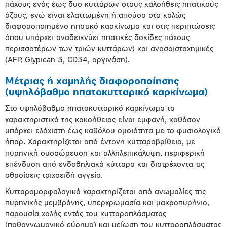
πάχους ενός έως δυο κυττάρων στους καλοήθεις ηπατικούς
όζους, ενώ είναι ελαττωμένη ή απούσα στο καλώς
διαφοροποιημένο ηπατικό καρκίνωμα και στις περιπτώσεις
όπου υπάρχει αναδεικνύει ηπατικές δοκίδες πάχους
περισσοτέρων των τριών κυττάρων) και ανοσοϊστοχημικές
(AFP, Glypican 3, CD34, αργινάση).
Μέτριας ή χαμηλής διαφοροποίησης
(υψηλόβαθμο ηπατοκυτταρικό καρκίνωμα)
Στο υψηλόβαθμο ηπατοκυτταρικό καρκίνωμα τα
χαρακτηριστικά της κακοήθειας είναι εμφανή, καθόσον
υπάρχει ελάχιστη έως καθόλου ομοιότητα με το φυσιολογικό
ήπαρ. Χαρακτηρίζεται από έντονη κυτταροβρίθεια, με
πυρηνική συσσώρευση και αλληλεπικάλυψη, περιφερική
επένδυση από ενδοθηλιακά κύτταρα και διατρέχοντα τις
αθροίσεις τριχοειδή αγγεία.
Κυτταρομορφολογικά χαρακτηρίζεται από ανωμαλίες της
πυρηνικής μεμβράνης, υπερχρωμασία και μακροπυρήνιο,
παρουσία χολής εντός του κυτταροπλάσματος
(παθογνωμονικό εύρημα) και μείωση του κυτταροπλάσματος