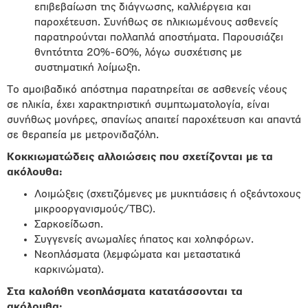
επιβεβαίωση της διάγνωσης, καλλιέργεια και
παροχέτευση. Συνήθως σε ηλικιωμένους ασθενείς
παρατηρούνται πολλαπλά αποστήματα. Παρουσιάζει
θνητότητα 20%-60%, λόγω συσχέτισης με
συστηματική λοίμωξη.
Το αμοιβαδικό απόστημα παρατηρείται σε ασθενείς νέους
σε ηλικία, έχει χαρακτηριστική συμπτωματολογία, είναι
συνήθως μονήρες, σπανίως απαιτεί παροχέτευση και απαντά
σε θεραπεία με μετρονιδαζόλη.
Κοκκιωματώδεις αλλοιώσεις που σχετίζονται με τα
ακόλουθα:
Λοιμώξεις (σχετιζόμενες με μυκητιάσεις ή οξεάντοχους
μικροοργανισμούς/TBC).
Σαρκοείδωση.
Συγγενείς ανωμαλίες ήπατος και χοληφόρων.
Νεοπλάσματα (λεμφώματα και μεταστατικά
καρκινώματα).
Στα καλοήθη νεοπλάσματα κατατάσσονται τα
ακόλουθα: