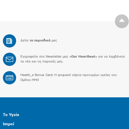
Δείτε
τα περιοδικά
μας
Εγγραφείτε στο Newsletter μας «
Our Heartbeat
» για να λαμβάνετε
τα νέα και τις παροχές μας.
Health_e Bonus Card: H ψηφιακή κάρτα προνομίων υγείας του
BONUS
CARD
Ομίλου HHG
Το Υγεία
Ιατροί