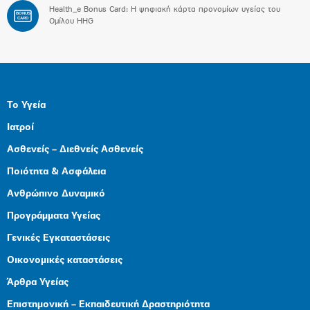
Health_e Bonus Card: H ψηφιακή κάρτα προνομίων υγείας του
BONUS
CARD
Ομίλου HHG
Το Υγεία
Ιατροί
Ασθενείς – Διεθνείς Ασθενείς
Ποιότητα & Ασφάλεια
Ανθρώπινο Δυναμικό
Προγράμματα Υγείας
Γενικές Εγκαταστάσεις
Οικονομικές καταστάσεις
Άρθρα Υγείας
Επιστημονική – Εκπαιδευτική Δραστηριότητα