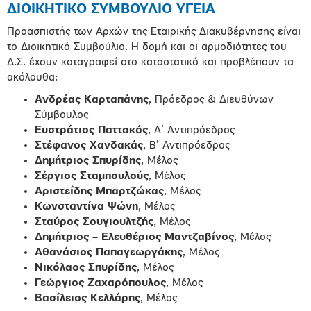
ΔΙΟΙΚΗΤΙΚΟ ΣΥΜΒΟΥΛΙΟ ΥΓΕΙΑ
Προασπιστής των Αρχών της Εταιρικής Διακυβέρνησης είναι
το Διοικητικό Συμβούλιο. Η δομή και οι αρμοδιότητες του
Δ.Σ. έχουν καταγραφεί στο καταστατικό και προβλέπουν τα
ακόλουθα:
Ανδρέας Καρταπάνης
, Πρόεδρος & Διευθύνων
Σύμβουλος
Ευστράτιος Παττακός
, Α’ Αντιπρόεδρος
Στέφανος Χανδακάς
, Β’ Αντιπρόεδρος
Δημήτριος Σπυρίδης
, Μέλος
Σέργιος Σταμπουλούς
, Μέλος
Αριστείδης Μπαρτζώκας
, Μέλος
Κωνσταντίνα Ψώνη
, Μέλος
Σταύρος Σουγιουλτζής
, Μέλος
Δημήτριος – Ελευθέριος Μαντζαβίνος
, Μέλος
Αθανάσιος Παπαγεωργάκης
, Μέλος
Νικόλαος Σπυρίδης
, Μέλος
Γεώργιος Ζαχαρόπουλος
, Μέλος
Βασίλειος Κελλάρης
, Μέλος