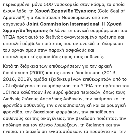
περιλαμβάνει μόνο 500 νοσοκομεία στον κόσμο, τα οποία
έχουν λάβει τη
Χρυσή Σφραγίδα Έγκρισης
(Gold Seal of
Approval®) για Διαπίστευση Νοσοκομείων από τον
οργανισμό
Joint Commission International
. Η
Χρυσή
Σφραγίδα Έγκρισης
δηλώνει τη συνεχή συμμόρφωση του
ΥΓΕΙΑ προς αυτό το διεθνώς αναγνωρισμένο πρότυπο και
αποτελεί σύμβολο ποιότητας που αντανακλά τη δέσμευση
του οργανισμού στην παροχή ασφαλούς και
αποτελεσματικής φροντίδας προς τους ασθενείς.
Κατά τη διάρκεια των επιθεωρήσεων για την αρχική
διαπίστευση (2009) και τις επανα-διαπίστευση (2013,
2016, 2019), ομάδα εξειδικευμένων επιθεωρητών από το
JCI αξιολόγησε τη συμμόρφωση του ΥΓΕΙΑ στα πρότυπα του
JCI που καλύπτουν ένα ευρύ φάσμα περιοχών, όπως τους
Διεθνείς Στόχους Ασφάλειας Ασθενών, την εκτίμηση και τη
φροντίδα ασθενούς, την αναισθησιολογική και χειρουργική
φροντίδα, την διαχείριση φαρμάκων, την εκπαίδευση
ασθενούς και της οικογένειας, την βελτίωση ποιότητας, την
πρόληψη και τον έλεγχο λοιμώξεων, τη διοίκηση και την
ηγεσία, τη διαχείριση εγκαταστάσεων, τα προσόντα και την