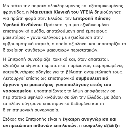
Με στόχο την παροχή ολοκληρωμένης και εξατομικευμένης
φροντίδας, η
Μαιευτική Κλινική του ΥΓΕΙΑ
δημιούργησε
για πρώτη φορά στην Ελλάδα, την
Επιτροπή Κύησης
Υψηλού Κινδύνου
. Πρόκειται για μια εξειδικευμένη
επιστημονική ομάδα, αποτελούμενη από έμπειρους
μαιευτήρες – γυναικολόγους με εξειδίκευση στην
εμβρυομητρική ιατρική, η οποία αξιολογεί και υποστηρίζει τη
διαχείριση σύνθετων μαιευτικών περιστατικών.
Η Επιτροπή συνεδριάζει τακτικά και, όταν απαιτείται,
εξετάζει επείγοντα περιστατικά, παρέχοντας τεκμηριωμένες
κατευθυντήριες οδηγίες για τη βέλτιστη αντιμετώπισή τους.
Λειτουργεί επίσης ως επιστημονικό
συμβουλευτικό
όργανο για μαιευτήρες–γυναικολόγους εκτός του
νοσοκομείου
, υποστηρίζοντας τη λήψη αποφάσεων σε
περιστατικά υψηλού κινδύνου σε όλη την Ελλάδα, με βάση
τα πλέον σύγχρονα επιστημονικά δεδομένα και τη
διεπιστημονική συνεργασία.
Στόχος της Επιτροπής είναι η
έγκαιρη αναγνώριση και
αντιμετώπιση πιθανών επιπλοκών
, η
ασφαλής εξέλιξη