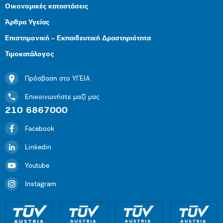
Οικονομικές καταστάσεις
Άρθρα Υγείας
Επιστημονική – Εκπαιδευτική Δραστηριότητα
Τιμοκατάλογος
Πρόσβαση στο ΥΓΕΙΑ
Επικοινωνήστε μαζί μας
210 6867000
Facebook
Linkedin
Youtube
Instagram