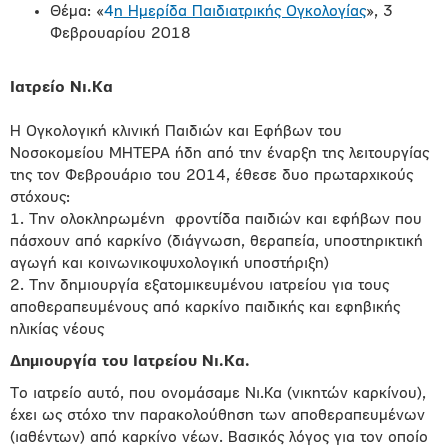
Θέμα: «
4
η Ημερίδα Παιδιατρικής Ογκολογίας
», 3
Φεβρουαρίου 2018
Ιατρείο Νι.Κα
H Ογκολογική κλινική Παιδιών και Εφήβων του
Νοσοκομείου ΜΗΤΕΡΑ ήδη από την έναρξη της λειτουργίας
της τον Φεβρουάριο του 2014, έθεσε δυο πρωταρχικούς
στόχους:
1. Την ολοκληρωμένη φροντίδα παιδιών και εφήβων που
πάσχουν από καρκίνο (διάγνωση, θεραπεία, υποστηρικτική
αγωγή και κοινωνικοψυχολογική υποστήριξη)
2. Την δημιουργία εξατομικευμένου ιατρείου για τους
αποθεραπευμένους από καρκίνο παιδικής και εφηβικής
ηλικίας νέους
Δημιουργία του Ιατρείου Νι.Κα.
Το ιατρείο αυτό, που ονομάσαμε Νι.Κα (νικητών καρκίνου),
έχει ως στόχο την παρακολούθηση των αποθεραπευμένων
(ιαθέντων) από καρκίνο νέων. Βασικός λόγος για τον οποίο