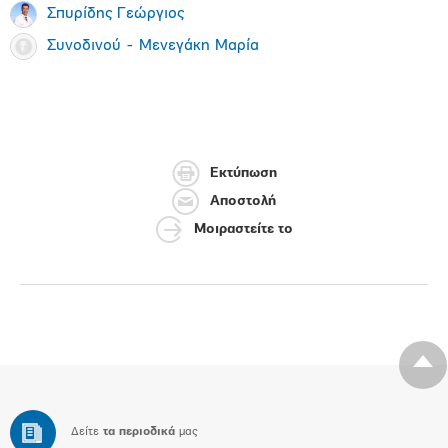
Σπυρίδης Γεώργιος
Συνοδινού - Μενεγάκη Μαρία
Εκτύπωση
Αποστολή
Μοιραστείτε το
Δείτε
τα περιοδικά
μας