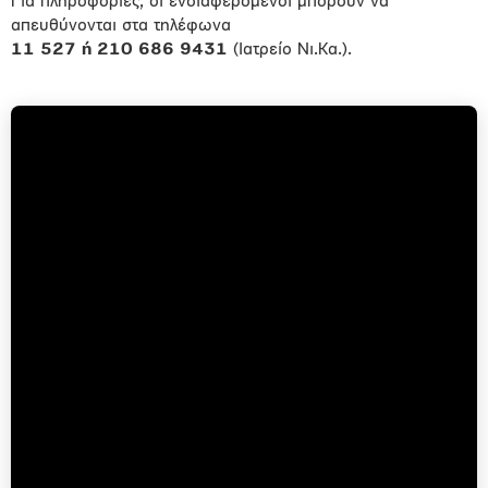
Για πληροφορίες, οι ενδιαφερόμενοι μπορούν να
απευθύνονται στα τηλέφωνα
11 527 ή 210 686 9431
(Ιατρείο Νι.Κα.).