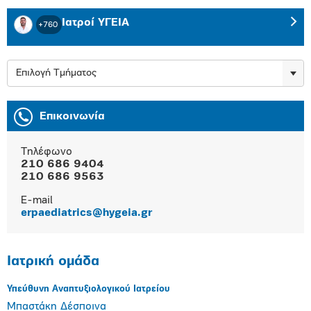
Ιατροί ΥΓΕΙΑ
+760
Επιλογή Τμήματος
Επικοινωνία
Τηλέφωνο
210 686 9404
210 686 9563
E-mail
erpaediatrics@hygeia.gr
Ιατρική ομάδα
Υπεύθυνη Αναπτυξιολογικού Ιατρείου
Μπαστάκη Δέσποινα