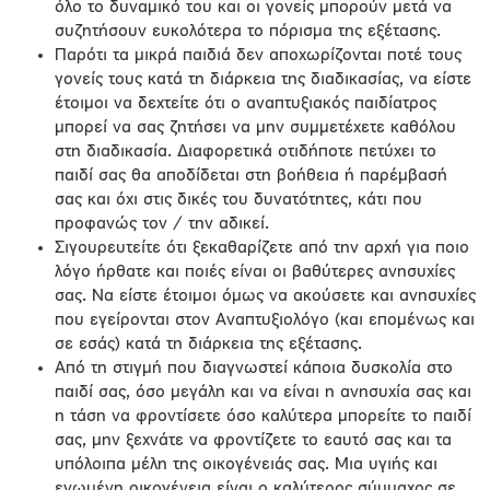
όλο το δυναμικό του και οι γονείς μπορούν μετά να
συζητήσουν ευκολότερα το πόρισμα της εξέτασης.
Παρότι τα μικρά παιδιά δεν αποχωρίζονται ποτέ τους
γονείς τους κατά τη διάρκεια της διαδικασίας, να είστε
έτοιμοι να δεχτείτε ότι ο αναπτυξιακός παιδίατρος
μπορεί να σας ζητήσει να μην συμμετέχετε καθόλου
στη διαδικασία. Διαφορετικά οτιδήποτε πετύχει το
παιδί σας θα αποδίδεται στη βοήθεια ή παρέμβασή
σας και όχι στις δικές του δυνατότητες, κάτι που
προφανώς τον / την αδικεί.
Σιγουρευτείτε ότι ξεκαθαρίζετε από την αρχή για ποιο
λόγο ήρθατε και ποιές είναι οι βαθύτερες ανησυχίες
σας. Να είστε έτοιμοι όμως να ακούσετε και ανησυχίες
που εγείρονται στον Αναπτυξιολόγο (και επομένως και
σε εσάς) κατά τη διάρκεια της εξέτασης.
Από τη στιγμή που διαγνωστεί κάποια δυσκολία στο
παιδί σας, όσο μεγάλη και να είναι η ανησυχία σας και
η τάση να φροντίσετε όσο καλύτερα μπορείτε το παιδί
σας, μην ξεχνάτε να φροντίζετε το εαυτό σας και τα
υπόλοιπα μέλη της οικογένειάς σας. Μια υγιής και
ενωμένη οικογένεια είναι ο καλύτερος σύμμαχος σε