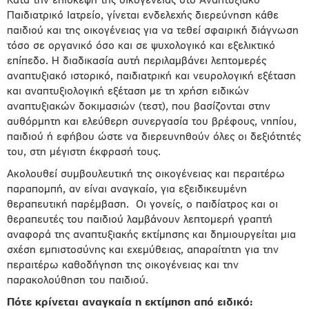
Κατά την επίσκεψη της οικογένειας στο Αναπτυξιακό
Παιδιατρικό Ιατρείο, γίνεται ενδελεχής διερεύνηση κάθε
παιδιού και της οικογένειας για να τεθεί σφαιρική διάγνωση
τόσο σε οργανικό όσο και σε ψυχολογικό και εξελικτικό
επίπεδο. Η διαδικασία αυτή περιλαμβάνει λεπτομερές
αναπτυξιακό ιστορικό, παιδιατρική και νευρολογική εξέταση
και αναπτυξιολογική εξέταση με τη χρήση ειδικών
αναπτυξιακών δοκιμασιών (τεστ), που βασίζονται στην
αυθόρμητη και ελεύθερη συνεργασία του βρέφους, νηπίου,
παιδιού ή εφήβου ώστε να διερευνηθούν όλες οι δεξιότητές
του, στη μέγιστη έκφρασή τους.
Ακολουθεί συμβουλευτική της οικογένειας και περαιτέρω
παραπομπή, αν είναι αναγκαίο, για εξειδικευμένη
θεραπευτική παρέμβαση. Οι γονείς, ο παιδίατρος και οι
θεραπευτές του παιδιού λαμβάνουν λεπτομερή γραπτή
αναφορά της αναπτυξιακής εκτίμησης και δημιουργείται μια
σχέση εμπιστοσύνης και εχεμύθειας, απαραίτητη για την
περαιτέρω καθοδήγηση της οικογένειας και την
παρακολούθηση του παιδιού.
Πότε κρίνεται αναγκαία η εκτίμηση από ειδικό: