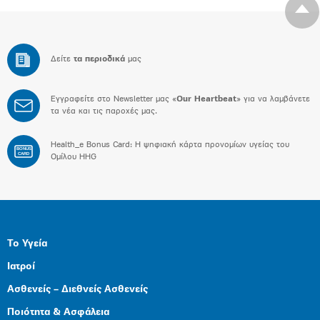
Δείτε
τα περιοδικά
μας
Εγγραφείτε στο Newsletter μας «
Our Heartbeat
» για να λαμβάνετε
τα νέα και τις παροχές μας.
Health_e Bonus Card: H ψηφιακή κάρτα προνομίων υγείας του
BONUS
CARD
Ομίλου HHG
Το Υγεία
Ιατροί
Ασθενείς – Διεθνείς Ασθενείς
Ποιότητα & Ασφάλεια