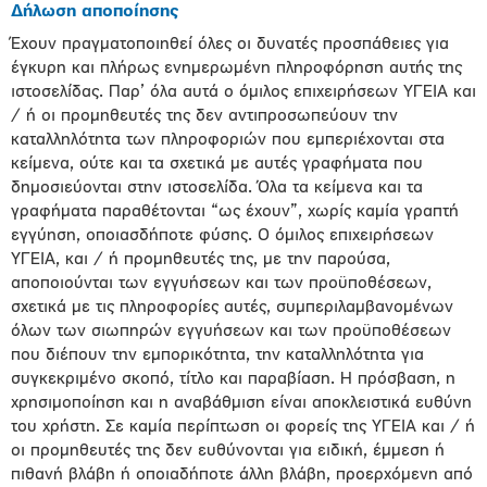
Δήλωση αποποίησης
Έχουν πραγματοποιηθεί όλες οι δυνατές προσπάθειες για
έγκυρη και πλήρως ενημερωμένη πληροφόρηση αυτής της
ιστοσελίδας. Παρ’ όλα αυτά ο όμιλος επιχειρήσεων ΥΓΕΙΑ και
/ ή οι προμηθευτές της δεν αντιπροσωπεύουν την
καταλληλότητα των πληροφοριών που εμπεριέχονται στα
κείμενα, ούτε και τα σχετικά με αυτές γραφήματα που
δημοσιεύονται στην ιστοσελίδα. Όλα τα κείμενα και τα
γραφήματα παραθέτονται “ως έχουν”, χωρίς καμία γραπτή
εγγύηση, οποιασδήποτε φύσης. O όμιλος επιχειρήσεων
ΥΓΕΙΑ, και / ή προμηθευτές της, με την παρούσα,
αποποιούνται των εγγυήσεων και των προϋποθέσεων,
σχετικά με τις πληροφορίες αυτές, συμπεριλαμβανομένων
όλων των σιωπηρών εγγυήσεων και των προϋποθέσεων
που διέπουν την εμπορικότητα, την καταλληλότητα για
συγκεκριμένο σκοπό, τίτλο και παραβίαση. Η πρόσβαση, η
χρησιμοποίηση και η αναβάθμιση είναι αποκλειστικά ευθύνη
του χρήστη. Σε καμία περίπτωση οι φορείς της ΥΓΕΙΑ και / ή
οι προμηθευτές της δεν ευθύνονται για ειδική, έμμεση ή
πιθανή βλάβη ή οποιαδήποτε άλλη βλάβη, προερχόμενη από