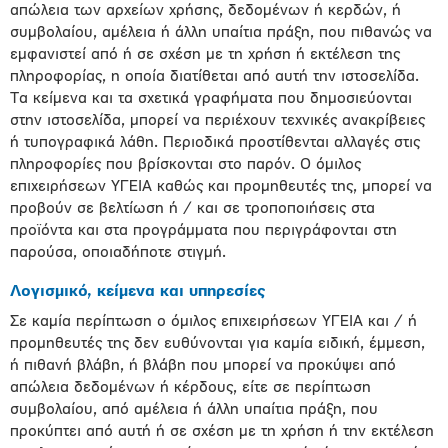
απώλεια των αρχείων χρήσης, δεδομένων ή κερδών, ή
συμβολαίου, αμέλεια ή άλλη υπαίτια πράξη, που πιθανώς να
εμφανιστεί από ή σε σχέση με τη χρήση ή εκτέλεση της
πληροφορίας, η οποία διατίθεται από αυτή την ιστοσελίδα.
Τα κείμενα και τα σχετικά γραφήματα που δημοσιεύονται
στην ιστοσελίδα, μπορεί να περιέχουν τεχνικές ανακρίβειες
ή τυπογραφικά λάθη. Περιοδικά προστίθενται αλλαγές στις
πληροφορίες που βρίσκονται στο παρόν. Ο όμιλος
επιχειρήσεων ΥΓΕΙΑ καθώς και προμηθευτές της, μπορεί να
προβούν σε βελτίωση ή / και σε τροποποιήσεις στα
προϊόντα και στα προγράμματα που περιγράφονται στη
παρούσα, οποιαδήποτε στιγμή.
Λογισμικό, κείμενα και υπηρεσίες
Σε καμία περίπτωση o όμιλος επιχειρήσεων ΥΓΕΙΑ και / ή
προμηθευτές της δεν ευθύνονται για καμία ειδική, έμμεση,
ή πιθανή βλάβη, ή βλάβη που μπορεί να προκύψει από
απώλεια δεδομένων ή κέρδους, είτε σε περίπτωση
συμβολαίου, από αμέλεια ή άλλη υπαίτια πράξη, που
προκύπτει από αυτή ή σε σχέση με τη χρήση ή την εκτέλεση