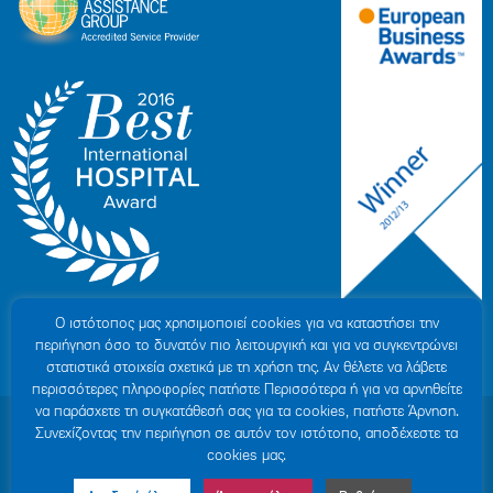
Ο ιστότοπoς μας χρησιμοποιεί cookies για να καταστήσει την
περιήγηση όσο το δυνατόν πιο λειτουργική και για να συγκεντρώνει
στατιστικά στοιχεία σχετικά με τη χρήση της. Αν θέλετε να λάβετε
περισσότερες πληροφορίες πατήστε Περισσότερα ή για να αρνηθείτε
να παράσχετε τη συγκατάθεσή σας για τα cookies, πατήστε Άρνηση.
© 2007-2026 ΥΓΕΙΑ Μ.Α.Ε
|
ΓΕΜΗ: 000279901000
Συνεχίζοντας την περιήγηση σε αυτόν τον ιστότοπο, αποδέχεστε τα
Όροι Χρήσης
|
Πολιτική Προστασίας Προσωπικών Δεδομένων
|
Πολιτική
cookies μας.
Cookies
|
Δήλωση Απορρήτου
|
Sitemap