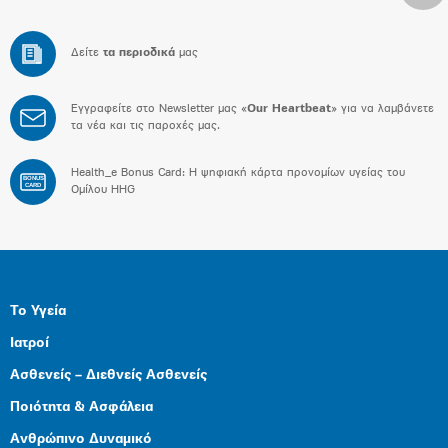
Δείτε
τα περιοδικά
μας
Εγγραφείτε στο Newsletter μας «
Our Heartbeat
» για να λαμβάνετε
τα νέα και τις παροχές μας.
Health_e Bonus Card: H ψηφιακή κάρτα προνομίων υγείας του
BONUS
CARD
Ομίλου HHG
Το Υγεία
Ιατροί
Ασθενείς – Διεθνείς Ασθενείς
Ποιότητα & Ασφάλεια
Ανθρώπινο Δυναμικό