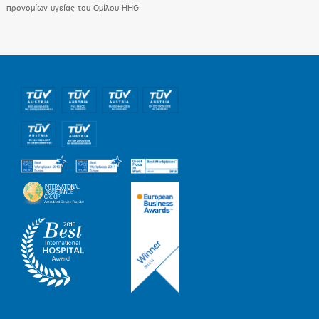
προνομίων υγείας του Ομίλου HHG