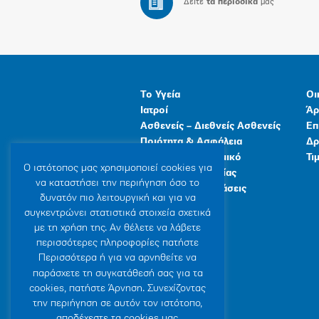
Δείτε
τα περιοδικά
μας
Το Υγεία
Οι
Ιατροί
Άρ
Ασθενείς – Διεθνείς Ασθενείς
Επ
Ποιότητα & Ασφάλεια
Δρ
Ανθρώπινο Δυναμικό
Τι
Ο ιστότοπoς μας χρησιμοποιεί cookies για
Προγράμματα Υγείας
να καταστήσει την περιήγηση όσο το
Γενικές Εγκαταστάσεις
δυνατόν πιο λειτουργική και για να
συγκεντρώνει στατιστικά στοιχεία σχετικά
με τη χρήση της. Αν θέλετε να λάβετε
περισσότερες πληροφορίες πατήστε
Περισσότερα ή για να αρνηθείτε να
παράσχετε τη συγκατάθεσή σας για τα
cookies, πατήστε Άρνηση. Συνεχίζοντας
την περιήγηση σε αυτόν τον ιστότοπο,
αποδέχεστε τα cookies μας.