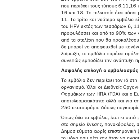
που περιέχει τους τύπους 6,11,16 κ
16 και 18. Το τελευταίο έχει χάσει
11. Το τρίτο και νεότερο εμβόλιο ε
του HPV εκτός των τεσσάρων 6, 11,
προφυλάσσει και από το 90% των 
από τα στελέχη που θα προκαλέσου
δε μπορεί να αποφευχθεί με κανέν
λοίμωξη, το εμβόλιο παρέχει πρόλ
συνεπώς εμποδίζει την ανάπτυξη π
Ασφαλής επιλογή ο εμβολιασμός
Το εμβόλιο δεν περιέχει τον ιό στη
οργανισμό. Όλοι οι Διεθνείς Οργαν
Φαρμάκων των ΗΠΑ (FDA) και ο Ευ
αποτελεσματικότητα αλλά και για τ
250 εκατομμύρια δόσεις παγκοσμίως
Όπως όλα τα εμβόλια, έτσι κι αυτό
στο σημείο ένεσης, πονοκέφαλος, σ
Δημοσιεύματα χωρίς επιστημονική 
το μόνο που πέτυχαν ήταν να αναστ