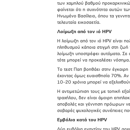
των χαμηλού βαθμού προκαρκινικών
φαίνεται ότι η συχνότητα αυτών τ
Ηνωμένο Βασίλειο, όπου τα γεννη
τελευταία εικοσαετία.
Λοίμωξη από τον ιό
HPV
Η λοίμωξη από τον ιό HPV είναι πο
πληθυσμού κάποια στιγμή στη ζωή τ
λοίμωξη υποστρέφει αυτόματα. Σε 
τότε μπορεί να προκαλέσει νόσημα.
Το τεστ Παπ βοηθάει στην έγκαιρη
έχοντας όμως ευαισθησία 70%. Αν δ
10-20 χρόνια μπορεί να εξελιχθούν
Η αντιμετώπιση τους με τοπική εξα
τραχήλου, δεν είναι άμοιρη επιπλ
αποβολές και γέννηση πρόωρων νεο
σοβαρές ψυχολογικές συνέπειες που
Εμβόλια κατά του
HPV
Δύο εμβόλια εναντίον του HPV αρχ