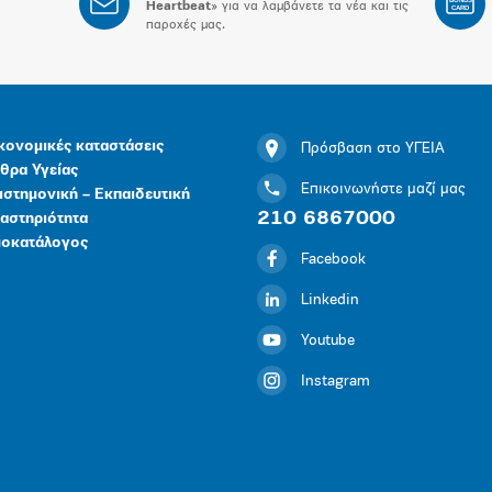
BONUS
Heartbeat
» για να λαμβάνετε τα νέα και τις
CARD
παροχές μας.
κονομικές καταστάσεις
Πρόσβαση στο ΥΓΕΙΑ
θρα Υγείας
Επικοινωνήστε μαζί μας
ιστημονική – Εκπαιδευτική
210 6867000
αστηριότητα
μοκατάλογος
Facebook
Linkedin
Youtube
Instagram