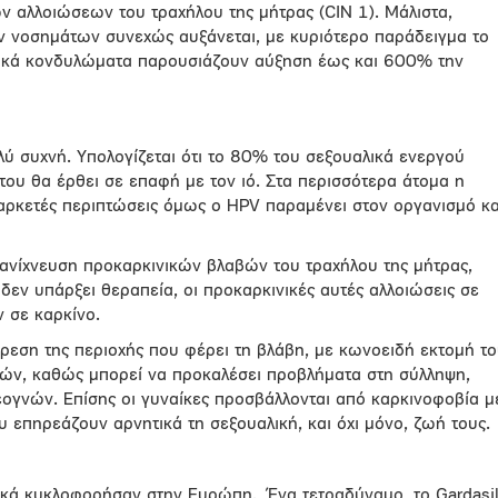
 αλλοιώσεων του τραχήλου της μήτρας (CIN 1). Μάλιστα,
ων νοσημάτων συνεχώς αυξάνεται, με κυριότερο παράδειγμα το
τικά κονδυλώματα παρουσιάζουν αύξηση έως και 600% την
λύ συχνή. Υπολογίζεται ότι το 80% του σεξουαλικά ενεργού
ου θα έρθει σε επαφή με τον ιό. Στα περισσότερα άτομα η
αρκετές περιπτώσεις όμως ο HPV παραμένει στον οργανισμό κα
 ανίχνευση προκαρκινικών βλαβών του τραχήλου της μήτρας,
εν υπάρξει θεραπεία, οι προκαρκινικές αυτές αλλοιώσεις σε
 σε καρκίνο.
ίρεση της περιοχής που φέρει τη βλάβη, με κωνοειδή εκτομή τ
οκών, καθώς μπορεί να προκαλέσει προβλήματα στη σύλληψη,
γνών. Επίσης οι γυναίκες προσβάλλονται από καρκινοφοβία μ
 επηρεάζουν αρνητικά τη σεξουαλική, και όχι μόνο, ζωή τους.
ικά κυκλοφορήσαν στην Ευρώπη. Ένα τετραδύναμο, το Gardasil