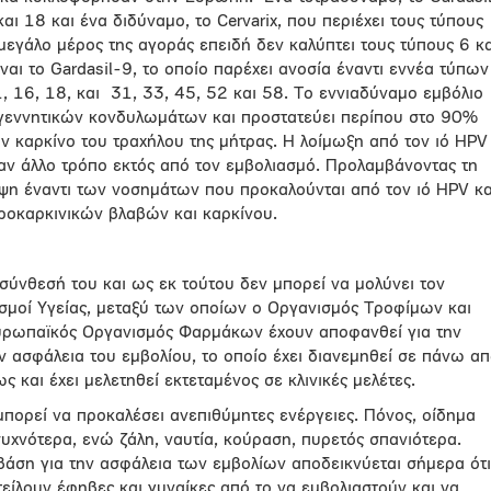
αι 18 και ένα διδύναμο, το Cervarix, που περιέχει τους τύπους
 μεγάλο μέρος της αγοράς επειδή δεν καλύπτει τους τύπους 6 κα
ίναι το Gardasil-9, το οποίο παρέχει ανοσία έναντι εννέα τύπων
 16, 18, και 31, 33, 45, 52 και 58. Το εννιαδύναμο εμβόλιο
γεννητικών κονδυλωμάτων και προστατεύει περίπου στο 90%
ν καρκίνο του τραχήλου της μήτρας. Η λοίμωξη από τον ιό HPV
αν άλλο τρόπο εκτός από τον εμβολιασμό. Προλαμβάνοντας τη
ηψη έναντι των νοσημάτων που προκαλούνται από τον ιό ΗPV κα
ροκαρκινικών βλαβών και καρκίνου.
 σύνθεσή του και ως εκ τούτου δεν μπορεί να μολύνει τον
ισμοί Υγείας, μεταξύ των οποίων ο Οργανισμός Τροφίμων και
ρωπαϊκός Οργανισμός Φαρμάκων έχουν αποφανθεί για την
ην ασφάλεια του εμβολίου, το οποίο έχει διανεμηθεί σε πάνω α
 και έχει μελετηθεί εκτεταμένος σε κλινικές μελέτες.
 μπορεί να προκαλέσει ανεπιθύμητες ενέργειες. Πόνος, οίδημα
υχνότερα, ενώ ζάλη, ναυτία, κούραση, πυρετός σπανιότερα.
βάση για την ασφάλεια των εμβολίων αποδεικνύεται σήμερα ότι
είλουν έφηβες και γυναίκες από το να εμβολιαστούν και να