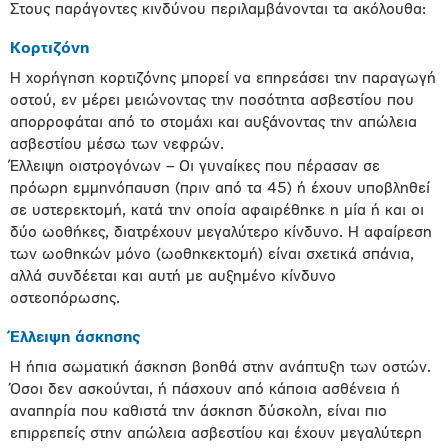
Στους παράγοντες κινδύνου περιλαμβάνονται τα ακόλουθα:
Κορτιζόνη
Η χορήγηση κορτιζόνης μπορεί να επηρεάσει την παραγωγή
οστού, εν μέρει μειώνοντας την ποσότητα ασβεστίου που
απορροφάται από το στομάχι και αυξάνοντας την απώλεια
ασβεστίου μέσω των νεφρών.
Έλλειψη οιστρογόνων – Οι γυναίκες που πέρασαν σε
πρόωρη εμμηνόπαυση (πριν από τα 45) ή έχουν υποβληθεί
σε υστερεκτομή, κατά την οποία αφαιρέθηκε η μία ή και οι
δύο ωοθήκες, διατρέχουν μεγαλύτερο κίνδυνο. Η αφαίρεση
των ωοθηκών μόνο (ωοθηκεκτομή) είναι σχετικά σπάνια,
αλλά συνδέεται και αυτή με αυξημένο κίνδυνο
οστεοπόρωσης.
Έλλειψη άσκησης
Η ήπια σωματική άσκηση βοηθά στην ανάπτυξη των οστών.
Όσοι δεν ασκούνται, ή πάσχουν από κάποια ασθένεια ή
αναπηρία που καθιστά την άσκηση δύσκολη, είναι πιο
επιρρεπείς στην απώλεια ασβεστίου και έχουν μεγαλύτερη