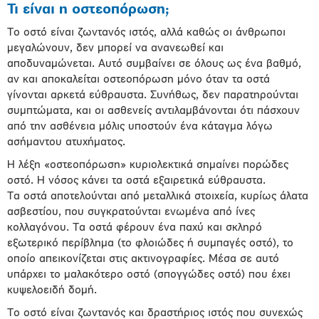
Τ
ι είναι η οστεοπόρωση;
Το οστό είναι ζωντανός ιστός, αλλά καθώς οι άνθρωποι
μεγαλώνουν, δεν μπορεί να ανανεωθεί και
αποδυναμώνεται. Αυτό συμβαίνει σε όλους ως ένα βαθμό,
αν και αποκαλείται οστεοπόρωση μόνο όταν τα οστά
γίνονται αρκετά εύθραυστα. Συνήθως, δεν παρατηρούνται
συμπτώματα, και οι ασθενείς αντιλαμβάνονται ότι πάσχουν
από την ασθένεια μόλις υποστούν ένα κάταγμα λόγω
ασήμαντου ατυχήματος.
Η λέξη «οστεοπόρωση» κυριολεκτικά σημαίνει πορώδες
οστό. Η νόσος κάνει τα οστά εξαιρετικά εύθραυστα.
Τα οστά αποτελούνται από μεταλλικά στοιχεία, κυρίως άλατα
ασβεστίου, που συγκρατούνται ενωμένα από ίνες
κολλαγόνου. Τα οστά φέρουν ένα παχύ και σκληρό
εξωτερικό περίβλημα (το φλοιώδες ή συμπαγές οστό), το
οποίο απεικονίζεται στις ακτινογραφίες. Μέσα σε αυτό
υπάρχει το μαλακότερο οστό (σπογγώδες οστό) που έχει
κυψελοειδή δομή.
Το οστό είναι ζωντανός και δραστήριος ιστός που συνεχώς