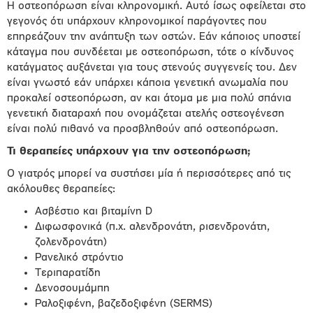
Η οστεοπόρωση είναι κληρονομική. Αυτό ίσως οφείλεται στο
γεγονός ότι υπάρχουν κληρονομικοί παράγοντες που
επηρεάζουν την ανάπτυξη των οστών. Εάν κάποιος υποστεί
κάταγμα που συνδέεται με οστεοπόρωση, τότε ο κίνδυνος
κατάγματος αυξάνεται για τους στενούς συγγενείς του. Δεν
είναι γνωστό εάν υπάρχει κάποια γενετική ανωμαλία που
προκαλεί οστεοπόρωση, αν και άτομα με μια πολύ σπάνια
γενετική διαταραχή που ονομάζεται ατελής οστεογένεση
είναι πολύ πιθανό να προσβληθούν από οστεοπόρωση.
Τι θεραπείες υπάρχουν για την οστεοπόρωση;
Ο γιατρός μπορεί να συστήσει μία ή περισσότερες από τις
ακόλουθες θεραπείες:
Ασβέστιο και βιταμίνη D
Διφωσφονικά (π.χ. αλενδρονάτη, ρισενδρονάτη,
ζολενδρονάτη)
Ρανελικό στρόντιο
Τεριπαρατίδη
Δενοσουμάμπη
Ραλοξιφένη, βαζεδοξιφένη (SERMS)