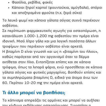
Φασόλια, ρεβίθια, φακές
Κάποιοι ξηροί καρποί (φουντούκια, αμύγδαλα), σπόροι
και αποξηραμένα φρούτα (π.χ. ξερά σύκα)
Το λευκό ψωμί και κάποια γάλατα σόγιας συχνά περιέχουν
ασβέστιο.
Σε περίπτωση φαρμακευτικής αγωγής για οστεοπόρωση, η
κατανάλωση 1.000-1.200 mg ασβεστίου την ημέρα είναι
ιδανική. Μισό λίτρο γάλα και μια λογική ποσότητα άλλων
τροφίμων που περιέχουν ασβέστιο είναι αρκετά.
Η βιταμίνη D είναι γνωστή και ως η «βιταμίνη του ήλιου»,
καθώς παράγεται από τον οργανισμό όταν το δέρμα
εκτίθεται στον ήλιο. Εντοπίζεται επίσης και σε κάποια
τρόφιμα, όπως τα λιπαρά ψάρια, ενώ προστίθεται σε κάποια
γάλατα σόγιας και φυτικές μαργαρίνες. Βοηθούν επίσης και
τα συμπληρώματα βιταμίνης D, ειδικά για άτομα άνω των
60. Περίπου 10-20 mg την ημέρα είναι αρκετά.
Τι άλλο μπορεί να βοηθήσει;
Το κάπνισμα επηρεάζει τις ορμόνες και μπορεί να αυξήσει
τον κίνδυνο εκδήλωσης οστεοπόρωσης. Συνιστάται η