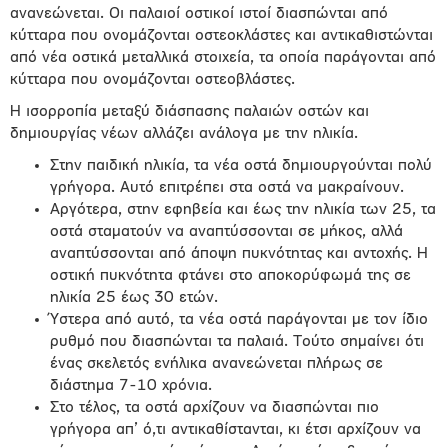
ανανεώνεται. Οι παλαιοί οστικοί ιστοί διασπώνται από
κύτταρα που ονομάζονται οστεοκλάστες και αντικαθιστώνται
από νέα οστικά μεταλλικά στοιχεία, τα οποία παράγονται από
κύτταρα που ονομάζονται οστεοβλάστες.
Η ισορροπία μεταξύ διάσπασης παλαιών οστών και
δημιουργίας νέων αλλάζει ανάλογα με την ηλικία.
Στην παιδική ηλικία, τα νέα οστά δημιουργούνται πολύ
γρήγορα. Αυτό επιτρέπει στα οστά να μακραίνουν.
Αργότερα, στην εφηβεία και έως την ηλικία των 25, τα
οστά σταματούν να αναπτύσσονται σε μήκος, αλλά
αναπτύσσονται από άποψη πυκνότητας και αντοχής. Η
οστική πυκνότητα φτάνει στο αποκορύφωμά της σε
ηλικία 25 έως 30 ετών.
Ύστερα από αυτό, τα νέα οστά παράγονται με τον ίδιο
ρυθμό που διασπώνται τα παλαιά. Τούτο σημαίνει ότι
ένας σκελετός ενήλικα ανανεώνεται πλήρως σε
διάστημα 7-10 χρόνια.
Στο τέλος, τα οστά αρχίζουν να διασπώνται πιο
γρήγορα απ’ ό,τι αντικαθίστανται, κι έτσι αρχίζουν να