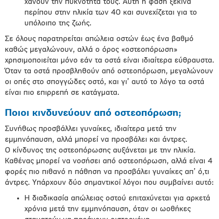
χάνουν την πυκνότητά τους. Αυτή η φάση ξεκινά
περίπου στην ηλικία των 40 και συνεχίζεται για το
υπόλοιπο της ζωής.
Σε όλους παρατηρείται απώλεια οστών έως ένα βαθμό
καθώς μεγαλώνουν, αλλά ο όρος «οστεοπόρωση»
χρησιμοποιείται μόνο εάν τα οστά είναι ιδιαίτερα εύθραυστα.
Όταν τα οστά προσβληθούν από οστεοπόρωση, μεγαλώνουν
οι οπές στο σπογγώδες οστό, και γι’ αυτό το λόγο τα οστά
είναι πιο επιρρεπή σε κατάγματα.
Ποιοι κινδυνεύουν από οστεοπόρωση;
Συνήθως προσβάλλει γυναίκες, ιδιαίτερα μετά την
εμμηνόπαυση, αλλά μπορεί να προσβάλει και άντρες.
Ο κίνδυνος της οστεοπόρωσης αυξάνεται με την ηλικία.
Καθένας μπορεί να νοσήσει από οστεοπόρωση, αλλά είναι 4
φορές πιο πιθανό η πάθηση να προσβάλει γυναίκες απ’ ό,τι
άντρες. Υπάρχουν δύο σημαντικοί λόγοι που συμβαίνει αυτό:
Η διαδικασία απώλειας οστού επιταχύνεται για αρκετά
χρόνια μετά την εμμηνόπαυση, όταν οι ωοθήκες