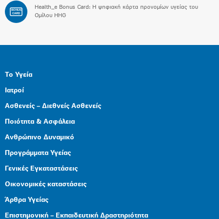
Health_e Bonus Card: H ψηφιακή κάρτα προνομίων υγείας του
BONUS
CARD
Ομίλου HHG
Το Υγεία
Ιατροί
Ασθενείς – Διεθνείς Ασθενείς
Ποιότητα & Ασφάλεια
Ανθρώπινο Δυναμικό
Προγράμματα Υγείας
Γενικές Εγκαταστάσεις
Οικονομικές καταστάσεις
Άρθρα Υγείας
Επιστημονική – Εκπαιδευτική Δραστηριότητα