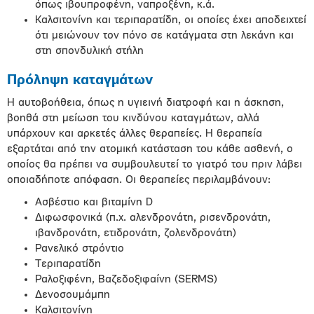
όπως ιβουπροφένη, ναπροξένη, κ.ά.
Καλσιτονίνη και τεριπαρατίδη, οι οποίες έχει αποδειχτεί
ότι μειώνουν τον πόνο σε κατάγματα στη λεκάνη και
στη σπονδυλική στήλη
Πρόληψη καταγμάτων
Η αυτοβοήθεια, όπως η υγιεινή διατροφή και η άσκηση,
βοηθά στη μείωση του κινδύνου καταγμάτων, αλλά
υπάρχουν και αρκετές άλλες θεραπείες. Η θεραπεία
εξαρτάται από την ατομική κατάσταση του κάθε ασθενή, ο
οποίος θα πρέπει να συμβουλευτεί το γιατρό του πριν λάβει
οποιαδήποτε απόφαση. Οι θεραπείες περιλαμβάνουν:
Ασβέστιο και βιταμίνη D
Διφωσφονικά (π.χ. αλενδρονάτη, ρισενδρονάτη,
ιβανδρονάτη, ετιδρονάτη, ζολενδρονάτη)
Ρανελικό στρόντιο
Τεριπαρατίδη
Ραλοξιφένη, Βαζεδοξιφαίνη (SERMS)
Δενοσουμάμπη
Καλσιτονίνη