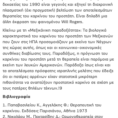
δεκαετίας του 1990 είναι γεγονός και εξηγεί τη διαχρονική
πλασματική (όχι πραγματική) βελτίωση των αποτελεσμάτων
θεραπείας του καρκίνου του προστάτη. Είναι δηλαδή μια
άλλη έκφραση του φαινομένου Will Rogers.
Κλείνω με τη «Μεξικάνικη παραδοξότητα»: Τα βιολογικά
χαρακτηριστικά του καρκίνου του προστάτη των Μεξικανών
που ζουν στις ΗΠΑ προσομοιάζουν με εκείνα των Νέγρων
της χώρας αυτής, όπως και οι κοινωνικο-οικονομικές
συνθήκες διαβίωσης τους. Παραδόξως, η πρόγνωση του
καρκίνου του προστάτη μετά τη θεραπεία είναι παρόμοια με
εκείνη των λευκών Αμερικανών. Παράδοξα ίσως είναι και
τα αποτελέσματα πρόσφατης ισραηλινής μελέτης που έδειξε
ότι οι πατέρες αρρένων είχαν στατιστικά μικρότερη
πιθανότητα να αναπτύξουν προστατικό καρκίνο σε σχέση με
τους πατέρες θηλέων τέκνων.!9
Βιβλιογραφία
1. Παπαβασιλείου Κ., Αγγελάκης Φ.: Θεραπευτική του
καρκίνου. Εκδόσεις Παρισιάνου, Αθήνα 1973
2. Νικολάου Μ., Πεκτασίδης Δ.: Ορμονοθεραπεία στον