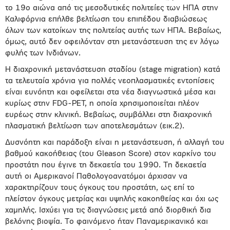
το 19ο αιώνα από τις μεσοδυτικές πολιτείες των ΗΠΑ στην
Καλιφόρνια επήλθε βελτίωση του επιπέδου διαβιώσεως
όλων των κατοίκων της πολιτείας αυτής των ΗΠΑ. Βεβαίως,
όμως, αυτό δεν οφειλόνταν στη μετανάστευση της εν λόγω
φυλής των Ινδιάνων.
Η διαχρονική μετανάστευση σταδίου (stage migration) κατά
τα τελευταία χρόνια για πολλές νεοπλασματικές εντοπίσεις
είναι ευνόητη και οφείλεται στα νέα διαγνωστικά μέσα και
κυρίως στην FDG-PET, η οποία χρησιμοποιείται πλέον
ευρέως στην κλινική. Βεβαίως, συμβάλλει στη διαχρονική
πλασματική βελτίωση των αποτελεσμάτων (εικ.2).
Δυσνόητη και παράδοξη είναι η μετανάστευση, ή αλλαγή του
βαθμού κακοήθειας (του Gleason Score) στον καρκίνο του
προστάτη που έγινε τη δεκαετία του 1990. Τη δεκαετία
αυτή οι Αμερικανοί Παθολογοανατόμοι άρχισαν να
χαρακτηρίζουν τους όγκους του προστάτη, ως επί το
πλείστον όγκους μετρίας και υψηλής κακοηθείας και όχι ως
χαμηλής. Ισχύει για τις διαγνώσεις μετά από διορθική δια
βελόνης βιοψία. Το φαινόμενο ήταν Παναμερικανικό και