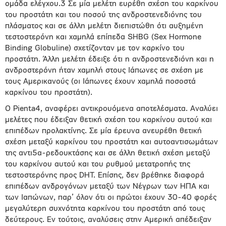
ομάδα ελέγχου.3 Σε μία μελέτη ευρέθη σχέση του καρκίνου
του προστάτη και του ποσού της ανδροστενεδιόνης του
πλάσματος και σε άλλη μελέτη διεπιστώθη ότι αυξημένη
τεστοστερόνη και χαμηλά επίπεδα SHBG (Sex Hormone
Binding Globuline) σχετίζονταν με τον καρκίνο του
προστάτη. Άλλη μελέτη έδειξε ότι η ανδροστενεδιόνη και η
ανδροστερόνη ήταν χαμηλή στους Ιάπωνες σε σχέση με
τους Αμερικανούς (οι Ιάπωνες έχουν χαμηλά ποσοστά
καρκίνου του προστάτη).
Ο Pienta4, αναφέρει αντικρουόμενα αποτελέσματα. Αναλύει
μελέτες που έδειξαν θετική σχέση του καρκίνου αυτού και
επιπέδων προλακτίνης. Σε μία έρευνα ανευρέθη θετική
σχέση μεταξύ καρκίνου του προστάτη και αυτοαντισωμάτων
της αντι5α-ρεδουκτάσης και σε άλλη θετική σχέση μεταξύ
του καρκίνου αυτού και του ρυθμού μετατροπής της
τεστοστερόνης προς DHT. Επίσης, δεν βρέθηκε διαφορά
επιπέδων ανδρογόνων μεταξύ των Νέγρων των ΗΠΑ και
των Ιαπώνων, παρ’ όλον ότι οι πρώτοι έχουν 30-40 φορές
μεγαλύτερη συχνότητα καρκίνου του προστάτη από τους
δεύτερους. Εν τούτοις, αναλύσεις στην Αμερική απέδειξαν