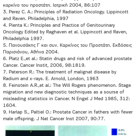
καρκίνο του προστάτη. Ιατρική 2004, 86:107
3. Perez C. A.: Principles of Radiation Oncology. Lippincott
and Raven. Philadelphia, 1997
4. Pienta K.: Principles and Practice of Genitourinary
Oncology Edited by Raghaven et al. Lippincott and Raven,
Philadelphia 1997.
5. Πανουσάκης Γ και συν. Καρκίνος του Προστάτη. Εκδόσεις
Παρισιάνου, Αθήνα 2004.
6. Platz E.,et al.: Statin drugs and risk of advanced prostate
Cancer. Cancer Instit, 2006, 98:1819.
7. Paterson R.: The treatment of malignat disease by
Radium and x-rays. E. Arnold, London, 1963
8. Feinstein A.R.,et al.: The Will Rogers phenomenon. Stage
migration and new diagnostic techniques as a sourse of
misleading statistics in Cancer. N Engel J Μed 1985, 312:
1604.
9. Harlap S., Paltiel O.: Prostate Cancer in fathers with fewer
male offspring. J Nat Cancer Inst 2007, 90:77.