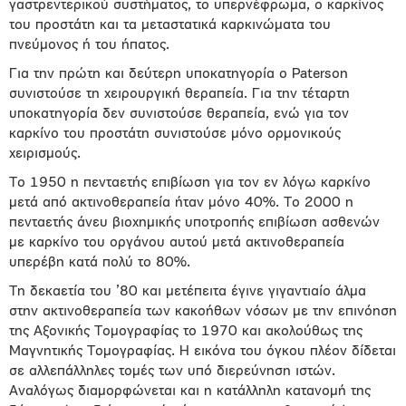
γαστρεντερικού συστήματος, το υπερνέφρωμα, ο καρκίνος
του προστάτη και τα μεταστατικά καρκινώματα του
πνεύμονος ή του ήπατος.
Για την πρώτη και δεύτερη υποκατηγορία ο Paterson
συνιστούσε τη χειρουργική θεραπεία. Για την τέταρτη
υποκατηγορία δεν συνιστούσε θεραπεία, ενώ για τον
καρκίνο του προστάτη συνιστούσε μόνο ορμονικούς
χειρισμούς.
Το 1950 η πενταετής επιβίωση για τον εν λόγω καρκίνο
μετά από ακτινοθεραπεία ήταν μόνο 40%. Το 2000 η
πενταετής άνευ βιοχημικής υποτροπής επιβίωση ασθενών
με καρκίνο του οργάνου αυτού μετά ακτινοθεραπεία
υπερέβη κατά πολύ το 80%.
Τη δεκαετία του ’80 και μετέπειτα έγινε γιγαντιαίο άλμα
στην ακτινοθεραπεία των κακοήθων νόσων με την επινόηση
της Αξονικής Τομογραφίας το 1970 και ακολούθως της
Μαγνητικής Τομογραφίας. Η εικόνα του όγκου πλέον δίδεται
σε αλλεπάλληλες τομές των υπό διερεύνηση ιστών.
Αναλόγως διαμορφώνεται και η κατάλληλη κατανομή της