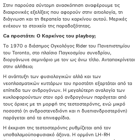
Στην παρούσα σύντομη ανασκόπηση αναφέρουμε τις
διαχρονικές εξελίξεις που αφορούν στην αιτιολογία, τη
διάγνωση και τη θεραπεία του καρκίνου αυτού. Μερικές
ενέχουν το στοιχείο της παραδοξότητας.
Ca προστάτη: Ο Καρκίνος του playboy;
Το 1970 ο διάσημος Ογκολόγος Rider του Πανεπιστημίου
του Toronto, στο πλαίσιο Παγκοσμίου συνεδρίου,
διοργάνωνε σεμινάριο με τον ως άνω τίτλο. Ανταποκρίνεται
στην αλήθεια;
Η ανάπτυξη των φυσιολογικών αλλά και των
νεοπλασματικών κυττάρων του προστάτη εξαρτάται από τα
επίπεδα των ανδρογόνων. Η μεγαλύτερη αναλογία των
κυκλοφορούντων στον ορό ανδρογόνων παράγεται από
τους όρχεις με τη μορφή της τεστοστερόνης, ενώ μικρό
ποσοστό (η ανδροστενεδιόνη και η δυεπιανδροστερόνη)
παράγεται από τα επινεφρίδια.
Η έκκριση της τεστοστερόνης ρυθμίζεται από τον
υποθαλαμοϋποφυσιακό άξονα. Η ορμόνη LH-RH