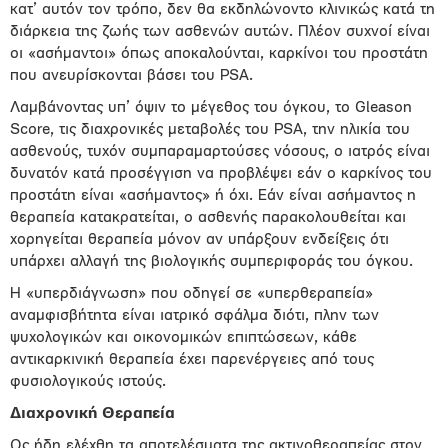
κατ’ αυτόν τον τρόπο, δεν θα εκδηλώνοντο κλινικώς κατά τη
διάρκεια της ζωής των ασθενών αυτών. Πλέον συχνοί είναι
οι «ασήμαντοι» όπως αποκαλούνται, καρκίνοι του προστάτη
που ανευρίσκονται βάσει του PSA.
Λαμβάνοντας υπ’ όψιν το μέγεθος του όγκου, το Gleason
Score, τις διαχρονικές μεταβολές του PSA, την ηλικία του
ασθενούς, τυχόν συμπαραμαρτούσες νόσους, ο ιατρός είναι
δυνατόν κατά προσέγγιση να προβλέψει εάν ο καρκίνος του
προστάτη είναι «ασήμαντος» ή όχι. Εάν είναι ασήμαντος η
θεραπεία κατακρατείται, ο ασθενής παρακολουθείται και
χορηγείται θεραπεία μόνον αν υπάρξουν ενδείξεις ότι
υπάρχει αλλαγή της βιολογικής συμπεριφοράς του όγκου.
Η «υπερδιάγνωση» που οδηγεί σε «υπερθεραπεία»
αναμφισβήτητα είναι ιατρικό σφάλμα διότι, πλην των
ψυχολογικών και οικονομικών επιπτώσεων, κάθε
αντικαρκινική θεραπεία έχει παρενέργειες από τους
φυσιολογικούς ιστούς.
Διαχρονική Θεραπεία
Ως ήδη ελέχθη τα αποτελέσματα της ακτινοθεραπείας στον