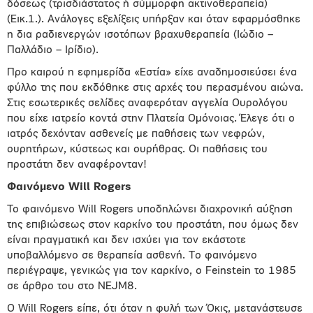
δόσεως (τρισδιάστατος ή σύμμορφη ακτινοθεραπεία)
(Εικ.1.). Ανάλογες εξελίξεις υπήρξαν και όταν εφαρμόσθηκε
η δια ραδιενεργών ισοτόπων βραχυθεραπεία (Ιώδιο –
Παλλάδιο – Ιρίδιο).
Προ καιρού η εφημερίδα «Εστία» είχε αναδημοσιεύσει ένα
φύλλο της που εκδόθηκε στις αρχές του περασμένου αιώνα.
Στις εσωτερικές σελίδες αναφερόταν αγγελία Ουρολόγου
που είχε ιατρείο κοντά στην Πλατεία Ομόνοιας. Έλεγε ότι ο
ιατρός δεχόνταν ασθενείς με παθήσεις των νεφρών,
ουρητήρων, κύστεως και ουρήθρας. Οι παθήσεις του
προστάτη δεν αναφέρονταν!
Φαινόμενο Will Rogers
To φαινόμενο Will Rogers υποδηλώνει διαχρονική αύξηση
της επιβιώσεως στον καρκίνο του προστάτη, που όμως δεν
είναι πραγματική και δεν ισχύει για τον εκάστοτε
υποβαλλόμενο σε θεραπεία ασθενή. Το φαινόμενο
περιέγραψε, γενικώς για τον καρκίνο, ο Feinstein το 1985
σε άρθρο του στο NEJM8.
O Will Rogers είπε, ότι όταν η φυλή των Όκις, μετανάστευσε