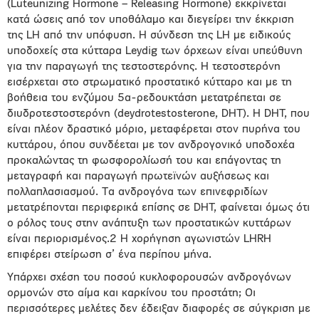
(Luteunizing Hormone – Releasing Hormone) εκκρίνεται
κατά ώσεις από τον υποθάλαμο και διεγείρει την έκκριση
της LH από την υπόφυση. Η σύνδεση της LH με ειδικούς
υποδοχείς στα κύτταρα Leydig των όρχεων είναι υπεύθυνη
για την παραγωγή της τεστοστερόνης. Η τεστοστερόνη
εισέρχεται στο στρωματικό προστατικό κύτταρο και με τη
βοήθεια του ενζύμου 5α-ρεδουκτάση μετατρέπεται σε
διυδροτεστοστερόνη (deydrotestosterone, DHT). H DHT, που
είναι πλέον δραστικό μόριο, μεταφέρεται στον πυρήνα του
κυττάρου, όπου συνδέεται με τον ανδρογονικό υποδοχέα
προκαλώντας τη φωσφορολίωσή του και επάγοντας τη
μεταγραφή και παραγωγή πρωτεϊνών αυξήσεως και
πολλαπλασιασμού. Τα ανδρογόνα των επινεφριδίων
μετατρέπονται περιφερικά επίσης σε DHT, φαίνεται όμως ότι
ο ρόλος τους στην ανάπτυξη των προστατικών κυττάρων
είναι περιορισμένος.2 Η χορήγηση αγωνιστών LHRH
επιφέρει στείρωση σ’ ένα περίπου μήνα.
Υπάρχει σχέση του ποσού κυκλοφορουσών ανδρογόνων
ορμονών στο αίμα και καρκίνου του προστάτη; Οι
περισσότερες μελέτες δεν έδειξαν διαφορές σε σύγκριση με