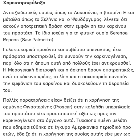
Χημειοπροφύλαξη
Αντιοξειδωτικές ουσίες όπως το Λυκοπένιο, η βιταμίνη Ε και
μέταλλα όπως το Σελήνιο και ο Ψευδάργυρος, λέγεται ότι
ασκούν αποτρεπτική δράση στην εμφάνιση του καρκίνου
του προστάτη. Το ίδιο ισχύει για τη φυτική ουσία Serenoa
Repens (Saw Palmetto).
Γαλακτοκομικά προϊόντα και ασβέστιο απεναντίας, έχει
πρόσφατα υποστηριχθεί, ότι ευνοούν την καρκινογένεση,
παρ’ όλο ότι η άποψη αυτή από πολλούς έχει αντικρουσθεί.
Η Μεσογειακή διατροφή και η άσκηση δρουν αποτρεπτικώς,
ενώ το κόκκινο κρέας, τα λίπη και η παχυσαρκία ευνοούν
την εμφάνιση του καρκίνου και δυσκολεύουν τη θεραπεία
του.
Πολλές παρατηρήσεις είχαν δείξει ότι η χορήγηση της
ορμόνης Φιναστερίνης (Proscar) στην καλοήθη υπερπλασία
του προστάτου είχε προστατευτική αξία ως προς την
καρκινογένεση στο όργανο αυτό. Τυχαιοποιημένη μελέτη
που εδημοσιεύθηκε σε έγκυρο Αμερικανικό περιοδικό προ
ετών, έδειξε ότι η χορήγηση της ουσίας αυτής είχε μεν ως