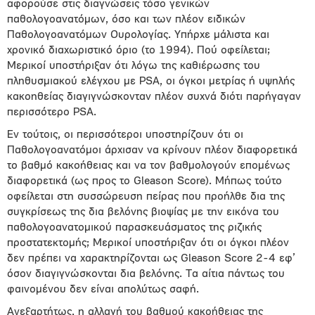
αφορούσε στις διαγνώσεις τόσο γενικών
παθολογοανατόμων, όσο και των πλέον ειδικών
Παθολογοανατόμων Ουρολογίας. Υπήρχε μάλιστα και
χρονικό διαχωριστικό όριο (το 1994). Πού οφείλεται;
Μερικοί υποστήριξαν ότι λόγω της καθιέρωσης του
πληθυσμιακού ελέγχου με PSA, οι όγκοι μετρίας ή υψηλής
κακοηθείας διαγιγνώσκονταν πλέον συχνά διότι παρήγαγαν
περισσότερο PSA.
Εν τούτοις, οι περισσότεροι υποστηρίζουν ότι οι
Παθολογοανατόμοι άρχισαν να κρίνουν πλέον διαφορετικά
το βαθμό κακοήθειας και να τον βαθμολογούν επομένως
διαφορετικά (ως προς το Gleason Score). Μήπως τούτο
οφείλεται στη συσσώρευση πείρας που προήλθε δια της
συγκρίσεως της δια βελόνης βιοψίας με την εικόνα του
παθολογοανατομικού παρασκευάσματος της ριζικής
προστατεκτομής; Μερικοί υποστήριξαν ότι οι όγκοι πλέον
δεν πρέπει να χαρακτηρίζονται ως Gleason Score 2-4 εφ’
όσον διαγιγνώσκονται δια βελόνης. Τα αίτια πάντως του
φαινομένου δεν είναι απολύτως σαφή.
Ανεξαρτήτως, η αλλαγή του βαθμού κακοήθειας της