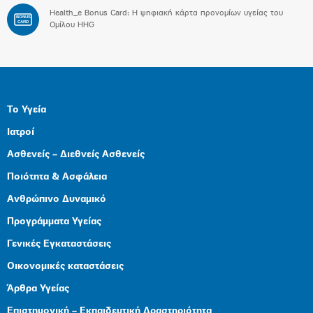
Health_e Bonus Card: H ψηφιακή κάρτα προνομίων υγείας του
BONUS
CARD
Ομίλου HHG
Το Υγεία
Ιατροί
Ασθενείς – Διεθνείς Ασθενείς
Ποιότητα & Ασφάλεια
Ανθρώπινο Δυναμικό
Προγράμματα Υγείας
Γενικές Εγκαταστάσεις
Οικονομικές καταστάσεις
Άρθρα Υγείας
Επιστημονική – Εκπαιδευτική Δραστηριότητα