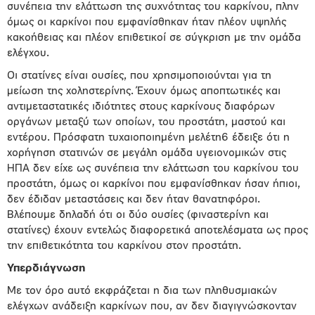
συνέπεια την ελάττωση της συχνότητας του καρκίνου, πλην
όμως οι καρκίνοι που εμφανίσθηκαν ήταν πλέον υψηλής
κακοήθειας και πλέον επιθετικοί σε σύγκριση με την ομάδα
ελέγχου.
Οι στατίνες είναι ουσίες, που χρησιμοποιούνται για τη
μείωση της χοληστερίνης. Έχουν όμως αποπτωτικές και
αντιμεταστατικές ιδιότητες στους καρκίνους διαφόρων
οργάνων μεταξύ των οποίων, του προστάτη, μαστού και
εντέρου. Πρόσφατη τυχαιοποιημένη μελέτη6 έδειξε ότι η
χορήγηση στατινών σε μεγάλη ομάδα υγειονομικών στις
ΗΠΑ δεν είχε ως συνέπεια την ελάττωση του καρκίνου του
προστάτη, όμως οι καρκίνοι που εμφανίσθηκαν ήσαν ήπιοι,
δεν έδιδαν μεταστάσεις και δεν ήταν θανατηφόροι.
Βλέπουμε δηλαδή ότι οι δύο ουσίες (φιναστερίνη και
στατίνες) έχουν εντελώς διαφορετικά αποτελέσματα ως προς
την επιθετικότητα του καρκίνου στον προστάτη.
Υπερδιάγνωση
Με τον όρο αυτό εκφράζεται η δια των πληθυσμιακών
ελέγχων ανάδειξη καρκίνων που, αν δεν διαγιγνώσκονταν