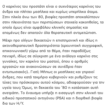
Ο καρκίνος του προστάτη είναι ο συχνότερος καρκίνος του
άνδρα και πλήττει μεσήλικα και κυρίως υπερήλικα άτομα.
Στην ηλικία άνω των 80, βιοψίες προστάτη αποκαλύπτουν
στην πλειονότητα των περιπτώσεων στοιχεία κακοηθείας, τα
οποία όμως είναι αμφιβόλου κλινικής σημασίας και
επομένως δεν απαιτούν όλα θεραπευτική αντιμετώπιση.
Μέχρι προ ολίγων δεκαετιών η επιστημονική και ιδίως η
ακτινοθεραπευτική δραστηριότητα (ερευνητική συγγραφική,
επικοινωνιακή) γύρω από το θέμα, ήταν παραδόξως
πενιχρή, ιδίως σε σύγκριση με ένα ανάλογο καρκίνο στις
γυναίκες, τον καρκίνο του μαστού, όπου ο αριθμός
εργασιών και ανακοινώσεων σε συνέδρια ήταν
εντυπωσιακός1. Γιατί; Μήπως οι μεσήλικες και γηραιοί
άνδρες, που κατά τεκμήριο κυβερνούν και ρυθμίζουν τις
τύχες του πρόσκαιρου αυτού κόσμου, αδιαφορούσαν για την
υγεία τους; Όμως, τη δεκαετία του ’80 η κατάσταση αυτή
ανετράπη. Το έναυσμα υπήρξε η εισαγωγή στην κλινική του
ειδικού προστατικού αντιγόνου (PSA) και η διορθική βιοψία
δια των Η/Y.