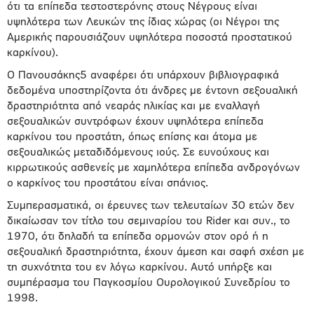
ότι τα επίπεδα τεστοστερόνης στους Νέγρους είναι
υψηλότερα των Λευκών της ίδιας χώρας (οι Νέγροι της
Αμερικής παρουσιάζουν υψηλότερα ποσοστά προστατικού
καρκίνου).
Ο Πανουσάκης5 αναφέρει ότι υπάρχουν βιβλιογραφικά
δεδομένα υποστηρίζοντα ότι άνδρες με έντονη σεξουαλική
δραστηριότητα από νεαράς ηλικίας και με εναλλαγή
σεξουαλικών συντρόφων έχουν υψηλότερα επίπεδα
καρκίνου του προστάτη, όπως επίσης και άτομα με
σεξουαλικώς μεταδιδόμενους ιούς. Σε ευνούχους και
κιρρωτικούς ασθενείς με χαμηλότερα επίπεδα ανδρογόνων
ο καρκίνος του προστάτου είναι σπάνιος.
Συμπερασματικά, οι έρευνες των τελευταίων 30 ετών δεν
δικαίωσαν τον τίτλο του σεμιναρίου του Rider και συν., το
1970, ότι δηλαδή τα επίπεδα ορμονών στον ορό ή η
σεξουαλική δραστηριότητα, έχουν άμεση και σαφή σχέση με
τη συχνότητα του εν λόγω καρκίνου. Αυτό υπήρξε και
συμπέρασμα του Παγκοσμίου Ουρολογικού Συνεδρίου το
1998.