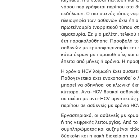
Raynaud, η δικτυωτή πελίωση και 
νόσου περιγράφεται περίπου στο 
εκδήλωση. Ο πιο συχνός τύπος νεφ
πλειοψηφία των ασθενών έχει ήπια
πρωτεϊνουρία (νεφριτικού τύπου σ
αιματουρία. Σε μια μελέτη, τελικο
έτη παρακολούθησης. Προσβολή το
ασθενών με κρυοσφαιριναιμία και 
κάτω άκρων με παραισθησίες και α
έπειτα από μήνες ή χρόνια. Η προσ
Η χρόνια HCV λοίμωξη έχει συσχετ
Παθογενετικά έχει ενοχοποιηθεί ο 
μπορεί να οδηγήσει σε κλωνική έκ
κύτταρα. Αντι-HCV θετικοί ασθενε
σε σχέση με αντι-HCV αρνητικούς 
περίπου σε ασθενείς με χρόνια HCV
Εργαστηριακά, οι ασθενείς με κρυο
ή της νεφρικής λειτουργίας. Από τ
συμπληρώματος και αυξημένοι τίτλο
δύσκολη και η κακή διαχείριση του 