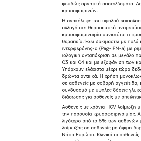
ψευδώς αρνητικά αποτελέσματα. Δε
κρυοσφαιρινών.
Η ανακάλυψη του υψηλού επιπολασμ
αλλαγή στη θεραπευτική αντιμετώπι
κρυοσφαιριναιμία συνιστάται η προ
θεραπεία. Έχει δοκιμαστεί με πολ
ιντερφερόνης-α (Peg-IFN-a) με ριμ
ιολογική ανταπόκριση σε μεγάλο π
C3 και C4 και με εξαφάνιση των κ
Υπάρχουν ελάχιστα μέχρι τώρα δε
δρώντα αντιιικά. Η χρήση μονοκλων
σε ασθενείς με σοβαρή αγγειίτιδα
συνδυασμό με υψηλές δόσεις γλυκ
διάσωσης για ασθενείς με απειλητι
Ασθενείς με χρόνια HCV λοίμωξη μ
την παρουσία κρυοσφαιριναιμίας. 
λιγότερο από το 5% των ασθενών μ
λοίμωξης σε ασθενείς με όψιμη δε
Νότια Ευρώπη. Κλινικά οι ασθενεί