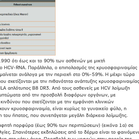
 1990 ότι έως και το 90% των ασθενών με μικτή
μο HCV-RNA. Παράλληλα, ο επιπολασμός της κρυοσφαιριναιμίας
μαίνεται ανάλογα με την περιοχή στο 0%-59%. Η μέχρι τώρα
που σχετίζονται με την πιθανότητα ανάπτυξης κρυοσφαιριναιμία
ο HLA απλότυπος Β8 DR3. Από τους ασθενείς με HCV λοίμωξη
μπτώματα από την προσβολή διαφόρων οργάνων, με
κινδύνου που σχετίζονται με την εμφάνιση κλινικών
υν κρυοσφαιριναιμία, είναι κυρίως το γυναικείο φύλο, η
η του ήπατος, που συνεπάγεται μεγάλη διάρκεια λοίμωξης.
λαφητή πορφύρα (έως 90% των περιπτώσεων) (εικόνα 1α) σε
γίες. Σπανιότερες εκδηλώσεις από το δέρμα είναι το φαινόμεν