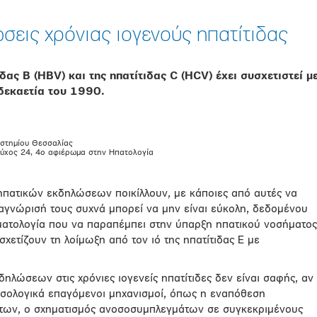
εις χρόνιας ιογενούς ηπατίτιδας
δας Β (HBV) και της ηπατίτιδας C (HCV) έχει συσχετιστεί μ
δεκαετία του 1990.
στημίου Θεσσαλίας
Τεύχος 24, 4ο αφιέρωμα στην Ηπατολογία
πατικών εκδηλώσεων ποικίλλουν, με κάποιες από αυτές να
αγνώρισή τους συχνά μπορεί να μην είναι εύκολη, δεδομένου
ματολογία που να παραπέμπει στην ύπαρξη ηπατικού νοσήματος
ετίζουν τη λοίμωξη από τον ιό της ηπατίτιδας Ε με
λώσεων στις χρόνιες ιογενείς ηπατίτιδες δεν είναι σαφής, αν
νοσολογικά επαγόμενοι μηχανισμοί, όπως η εναπόθεση
ων, ο σχηματισμός ανοσοσυμπλεγμάτων σε συγκεκριμένους