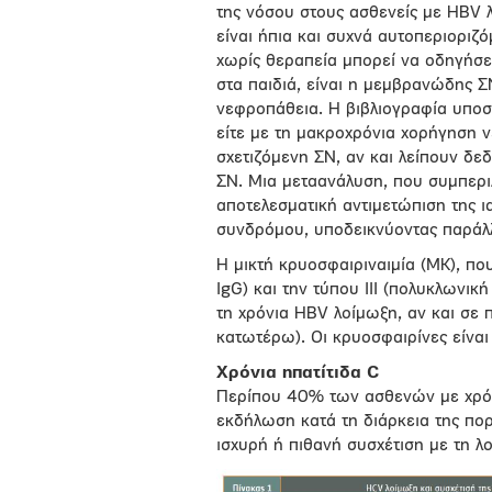
της νόσου στους ασθενείς με HBV λ
είναι ήπια και συχνά αυτοπεριοριζ
χωρίς θεραπεία μπορεί να οδηγήσει
στα παιδιά, είναι η μεμβρανώδης Σ
νεφροπάθεια. Η βιβλιογραφία υποστη
είτε με τη μακροχρόνια χορήγηση ν
σχετιζόμενη ΣΝ, αν και λείπουν δ
ΣΝ. Μια μεταανάλυση, που συμπεριλ
αποτελεσματική αντιμετώπιση της 
συνδρόμου, υποδεικνύοντας παράλλ
Η μικτή κρυοσφαιριναιμία (ΜΚ), πο
IgG) και την τύπου ΙΙΙ (πολυκλωνικ
τη χρόνια HBV λοίμωξη, αν και σε 
κατωτέρω). Οι κρυοσφαιρίνες είνα
Χρόνια ηπατίτιδα C
Περίπου 40% των ασθενών με χρόν
εκδήλωση κατά τη διάρκεια της πορε
ισχυρή ή πιθανή συσχέτιση με τη λ