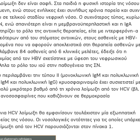
οίμωξη δεν είναι σαφή. Στα παιδιά η φυσική ιστορία της νόσου
όμενη, ενώ στους ενήλικες έχει συνήθως χρόνια πορεία και συχ
 σε τελικού σταδίου νεφρική νόσο. Ο συχνότερος τύπος, κυρίω
Ν, ενώ σπανιότερη είναι η μεμβρανοϋπερπλαστική και η IgA
ρίζει το ρόλο της αντιιικής θεραπείας, είτε με ιντερφερόνη-α
εότερων από του στόματος αντιιικών, στους ασθενείς με HBV-
εδομένα που να αφορούν αποκλειστικά στη θεραπεία ασθενών μ
άμβανε 84 ασθενείς από 6 κλινικές μελέτες, έδειξε ότι η
ιαιμίας από τον HBV σχετίστηκε με ύφεση του νεφρωσικού
ηλα το ρόλο του ιού στην παθογένεια της ΣΝ.
υ περιλαμβάνει την τύπου ΙΙ (μονοκλωνική IgM και πολυκλωνική
ή IgM και πολυκλωνική IgG) κρυοσφαιριναιμία έχει συσχετιστεί μ
πολύ μικρότερο βαθμό από τη χρόνια λοίμωξη από τον HCV (βλ.
ι ανοσοσφαιρίνες που καθιζάνουν σε θερμοκρασία
ια HCV λοίμωξη θα εμφανίσουν τουλάχιστον μία εξωηπατική
ίας της νόσου. Οι νοσολογικές οντότητες για τις οποίες υπάρχε
οίμωξη από τον HCV παρουσιάζονται στον πίνακα 1.