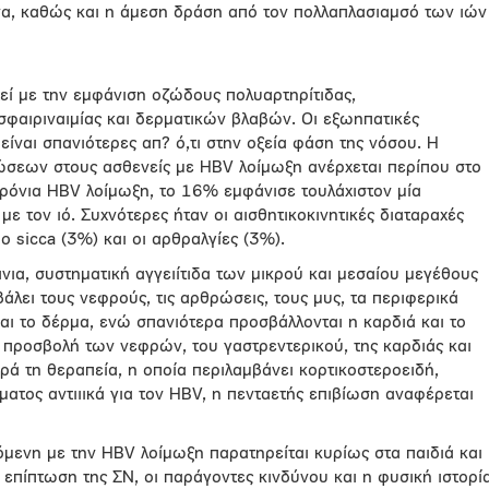
όνα, καθώς και η άμεση δράση από τον πολλαπλασιαμσό των ιών
στεί με την εμφάνιση οζώδους πολυαρτηρίτιδας,
σφαιριναιμίας και δερματικών βλαβών. Οι εξωηπατικές
είναι σπανιότερες απ? ό,τι στην οξεία φάση της νόσου. Η
σεων στους ασθενείς με HBV λοίμωξη ανέρχεται περίπου στο
ρόνια HBV λοίμωξη, το 16% εμφάνισε τουλάχιστον μία
ε τον ιό. Συχνότερες ήταν οι αισθητικοκινητικές διαταραχές
ο sicca (3%) και οι αρθραλγίες (3%).
νια, συστηματική αγγειίτιδα των μικρού και μεσαίου μεγέθους
άλει τους νεφρούς, τις αρθρώσεις, τους μυς, τα περιφερικά
αι το δέρμα, ενώ σπανιότερα προσβάλλονται η καρδιά και το
 προσβολή των νεφρών, του γαστρεντερικού, της καρδιάς και
ά τη θεραπεία, η οποία περιλαμβάνει κορτικοστεροειδή,
ματος αντιιικά για τον HBV, η πενταετής επιβίωση αναφέρεται
όμενη με την HBV λοίμωξη παρατηρείται κυρίως στα παιδιά και
Η επίπτωση της ΣΝ, οι παράγοντες κινδύνου και η φυσική ιστορί