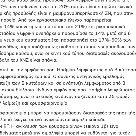
έλκη στα κάτω άκρα. Προσβολή των νεφρών στην πορεία της
30% των ασθενών, ενώ στο 20% αυτών είναι η πρώτη κλινική
ρικής προσβολής είναι η μεμβρανοϋπερπλαστική ΣΝ, που στην
 πορεία. Από τον εργαστηριακό έλεγχο παρατηρείται
το 14% και νεφρωσικού τύπου στο 21%) και μικροσκοπική
ύ σταδίου νεφρική ανεπάρκεια παρουσίασε το 14% μετά από 6
υ νευρικού συστήματος έχει παρατηρηθεί στο 17%-60% των
συνήθως παρουσιάζεται ως αισθητικού τύπου νευροπάθεια των
ίσθημα καύσου, ενώ οι κινητικού τύπου διαταραχές ακολουθού
βολή του ΚΝΣ είναι σπάνια.
ιστεί με την εμφάνιση non-Hodgkin λεμφώματος από Β κύτταρα
λεμφοτροπισμός του ιού. Ο συνεχής αντιγονικός ερεθισμός
πτυξη των Β κυττάρων και σε ανάπτυξη λεμφώματος από Β
ίς έχουν διπλάσιο κίνδυνο εμφάνισης non-Hodgkin λεμφώματος
μάρτυρες, ενώ ο σχετικός κίνδυνος αυξάνεται κατά 35 φορές
 λοίμωξη και κρυοσφαιριναιμία.
σφαιριναιμία μπορεί να παρουσιάσουν διαταραχές της ηπατικής
ο λοιπό έλεγχο συχνά ανιχνεύονται χαμηλά επίπεδα
ι RF. Η ανίχνευση των κρυοσφαιρινών (εικόνα 1β) είναι
δείγματος μετά την αιμοληψία μπορεί να ευθύνεται για τυχόν