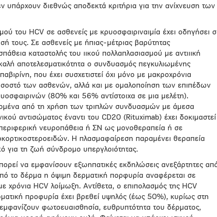
ν υπάρχουν διεθνώς αποδεκτά κριτήρια για την ανίχνευση των
ού του HCV σε ασθενείς με κρυοσφαιριναιμία έχει οδηγήσει σ
σή τους. Σε ασθενείς με ήπιας-μέτριας βαρύτητας
σπάθεια καταστολής του ιικού πολλαπλασιασμού με αντιιική
ύ καλή αποτελεσματικότητα ο συνδυασμός πεγκυλιωμένης
παβιρίνη, που έχει συσχετιστεί όχι μόνο με μακροχρόνια
οσοστό των ασθενών, αλλά και με ομαλοποίηση των επιπέδων
ρυοσφαιρινών (80% και 56% αντίστοιχα σε μια μελέτη).
δομένα από τη χρήση των τριπλών συνδυασμών με άμεσα
ικού αντισώματος έναντι του CD20 (Rituximab) έχει δοκιμαστεί
, περιφερική νευροπάθεια ή ΣΝ ως μονοθεραπεία ή σε
οκορτικοστεροειδών. Η πλασμαφαίρεση παραμένει θεραπεία
κό για τη ζωή σύνδρομο υπεργλοιότητας.
πορεί να εμφανίσουν εξωηπατικές εκδηλώσεις ανεξάρτητες απ
Από το δέρμα η όψιμη δερματική πορφυρία αναφέρεται σε
ε χρόνια HCV λοίμωξη. Αντίθετα, ο επιπολασμός της HCV
ρματική προφυρία έχει βρεθεί υψηλός (έως 50%), κυρίως στη
ς εμφανίζουν φωτοευαισθησία, ευθρυπτότητα του δέρματος,