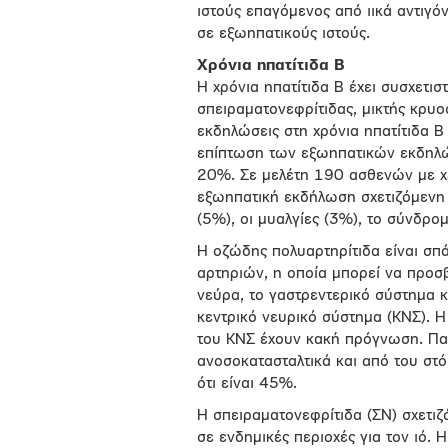
ιστούς επαγόμενος από ιικά αντιγ
σε εξωηπατικούς ιστούς.
Χρόνια ηπατίτιδα Β
Η χρόνια ηπατίτιδα Β έχει συσχετι
σπειραματονεφρίτιδας, μικτής κρυο
εκδηλώσεις στη χρόνια ηπατίτιδα Β 
επίπτωση των εξωηπατικών εκδηλώ
20%. Σε μελέτη 190 ασθενών με χ
εξωηπατική εκδήλωση σχετιζόμενη μ
(5%), οι μυαλγίες (3%), το σύνδρομ
Η οζώδης πολυαρτηρίτιδα είναι σπά
αρτηριών, η οποία μπορεί να προσβ
νεύρα, το γαστρεντερικό σύστημα κ
κεντρικό νευρικό σύστημα (ΚΝΣ). Η
του ΚΝΣ έχουν κακή πρόγνωση. Παρ
ανοσοκατασταλτικά και από του στό
ότι είναι 45%.
Η σπειραματονεφρίτιδα (ΣΝ) σχετιζ
σε ενδημικές περιοχές για τον ιό. 