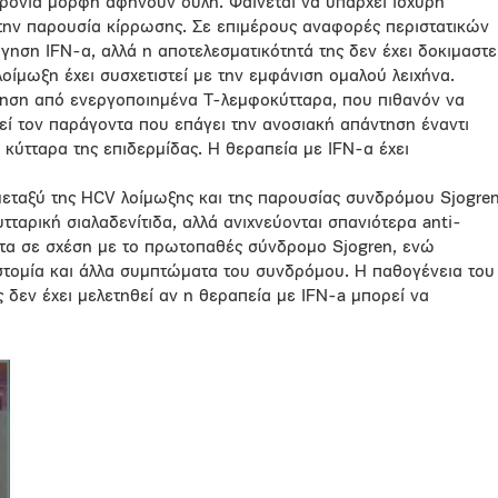
χρόνια μορφή αφήνουν ουλή. Φαίνεται να υπάρχει ισχυρή
 την παρουσία κίρρωσης. Σε επιμέρους αναφορές περιστατικών
ήγηση IFN-α, αλλά η αποτελεσματικότητά της δεν έχει δοκιμαστε
λοίμωξη έχει συσχετιστεί με την εμφάνιση ομαλού λειχήνα.
ήθηση από ενεργοποιημένα T-λεμφοκύτταρα, που πιθανόν να
λεί τον παράγοντα που επάγει την ανοσιακή απάντηση έναντι
 κύτταρα της επιδερμίδας. Η θεραπεία με IFN-α έχει
μεταξύ της HCV λοίμωξης και της παρουσίας συνδρόμου Sjοgren
τταρική σιαλαδενίτιδα, αλλά ανιχνεύονται σπανιότερα anti-
τα σε σχέση με το πρωτοπαθές σύνδρομο Sjοgren, ενώ
στομία και άλλα συμπτώματα του συνδρόμου. Η παθογένεια του
 δεν έχει μελετηθεί αν η θεραπεία με IFN-a μπορεί να