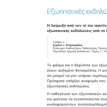
Eξωηπατικές εκδηλώσ
Η λοίμωξη από τον ιό της ηπατίτι
εξωηπατικές εκδηλώσεις από τη 
Γράφει η
Ειρήνη Ι. Ρηγοπούλου
Επίκουρη Καθηγήτρια Παθολογίας Πανεπι
Περιοδικό Ιατρικά Ανάλεκτα/ Τόμος Γ’, 
Το φάσμα και η βαρύτητα των εξωη
έχουν αυξημένη θνησιμότητα. Η αν
ότι μπορεί να μην υπάρχει συμπτω
Πρόσφατα υπήρξαν αναφορές που σχ
εξωηπατικές εκδηλώσεις.
Η παθογένεια των εξωηπατικών εκδη
και φαίνεται να ενοχοποιούνται α
κυκλοφορούντων ανοσοσυμπλεγμάτ