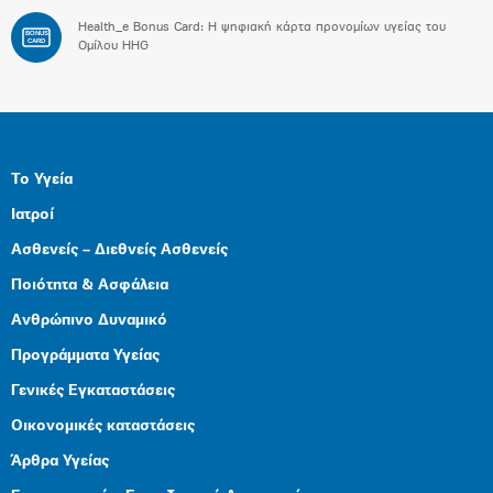
Health_e Bonus Card: H ψηφιακή κάρτα προνομίων υγείας του
BONUS
CARD
Ομίλου HHG
Το Υγεία
Ιατροί
Ασθενείς – Διεθνείς Ασθενείς
Ποιότητα & Ασφάλεια
Ανθρώπινο Δυναμικό
Προγράμματα Υγείας
Γενικές Εγκαταστάσεις
Οικονομικές καταστάσεις
Άρθρα Υγείας