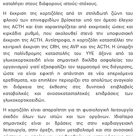
καταλήγει στους διάφορους ιστούς-στόχους.
Η έκκριση της κορτιζόλης από τη στηλιδωτή ζώνη του
φλοιού των επινεφριδίων βρίσκεται υπό τον άμεσο έλεγχο
της ACTH και έτσι χαρακτηρίζεται από εκκριτικές ώσεις και
κιρκάδιο ρυθμό, που ακολουθεί στενά την υποφυσιακή
έκκριση της ACTH. Αντίστροφα, η κορτιζόλη καταστέλλει την
κεντρική έκκριση της CRH, της AVP και της ACTH. Η ύπαρξη
της παλίνδρομης καταστολής του ΥΥΕ άξονα από τα
γλυκοκορτικοειδή είναι σημαντική δικλίδα ασφαλείας του
οργανισμού γιατί εξασφαλίζει τον τερματισμό της διέγερσης,
ώστε να είναι εφικτή η απάντηση σε νέα επερχόμενα
ερεθίσματα, και επιπλέον περιορίζει στο απολύτως αναγκαίο
τη διάρκεια της έκθεσης στις δυνητικά επιβλαβείς
καταβολικές και ανοσοκατασταλτικές επιδράσεις των
γλυκοκορτικοειδών.
Η κορτιζόλη είναι απαραίτητη για τη φυσιολογική λειτουργία
σχεδόν όλων των ιστών και των οργάνων. Ιδιαίτερα
σημαντικές είναι οι δράσεις της στην καρδιαγγειακή
λειτουργία, στην όρεξη, στον μεταβολισμό και στο ανοσιακό