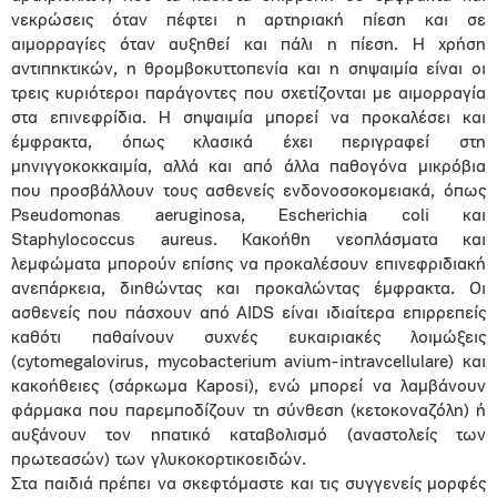
νεκρώσεις όταν πέφτει η αρτηριακή πίεση και σε
αιμορραγίες όταν αυξηθεί και πάλι η πίεση. Η χρήση
αντιπηκτικών, η θρομβοκυττοπενία και η σηψαιμία είναι οι
τρεις κυριότεροι παράγοντες που σχετίζονται με αιμορραγία
στα επινεφρίδια. Η σηψαιμία μπορεί να προκαλέσει και
έμφρακτα, όπως κλασικά έχει περιγραφεί στη
μηνιγγοκοκκαιμία, αλλά και από άλλα παθογόνα μικρόβια
που προσβάλλουν τους ασθενείς ενδονοσοκομειακά, όπως
Pseudomonas aeruginosa, Escherichia coli και
Staphylococcus aureus. Κακοήθη νεοπλάσματα και
λεμφώματα μπορούν επίσης να προκαλέσουν επινεφριδιακή
ανεπάρκεια, διηθώντας και προκαλώντας έμφρακτα. Οι
ασθενείς που πάσχουν από AIDS είναι ιδιαίτερα επιρρεπείς
καθότι παθαίνουν συχνές ευκαιριακές λοιμώξεις
(cytomegalovirus, mycobacterium avium-intravcellulare) και
κακοήθειες (σάρκωμα Kaposi), ενώ μπορεί να λαμβάνουν
φάρμακα που παρεμποδίζουν τη σύνθεση (κετοκοναζόλη) ή
αυξάνουν τον ηπατικό καταβολισμό (αναστολείς των
πρωτεασών) των γλυκοκορτικοειδών.
Στα παιδιά πρέπει να σκεφτόμαστε και τις συγγενείς μορφές