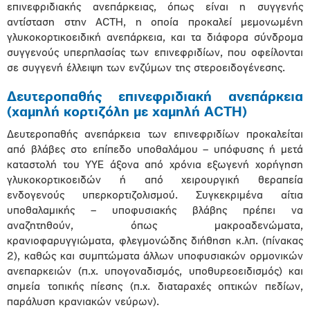
επινεφριδιακής ανεπάρκειας, όπως είναι η συγγενής
αντίσταση στην ACTH, η οποία προκαλεί μεμονωμένη
γλυκοκορτικοειδική ανεπάρκεια, και τα διάφορα σύνδρομα
συγγενούς υπερπλασίας των επινεφριδίων, που οφείλονται
σε συγγενή έλλειψη των ενζύμων της στεροειδογένεσης.
Δευτεροπαθής επινεφριδιακή ανεπάρκεια
(χαμηλή κορτιζόλη με χαμηλή ACTH)
Δευτεροπαθής ανεπάρκεια των επινεφριδίων προκαλείται
από βλάβες στο επίπεδο υποθαλάμου – υπόφυσης ή μετά
καταστολή του ΥΥΕ άξονα από χρόνια εξωγενή χορήγηση
γλυκοκορτικοειδών ή από χειρουργική θεραπεία
ενδογενούς υπερκορτιζολισμού. Συγκεκριμένα αίτια
υποθαλαμικής – υποφυσιακής βλάβης πρέπει να
αναζητηθούν, όπως μακροαδενώματα,
κρανιοφαρυγγιώματα, φλεγμονώδης διήθηση κ.λπ. (πίνακας
2), καθώς και συμπτώματα άλλων υποφυσιακών ορμονικών
ανεπαρκειών (π.χ. υπογοναδισμός, υποθυρεοειδισμός) και
σημεία τοπικής πίεσης (π.χ. διαταραχές οπτικών πεδίων,
παράλυση κρανιακών νεύρων).