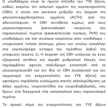
Ο υποθάλαμος είναι το πρώτο επίπεδο του ΥΥΕ άξονα,
καθώς εκκρίνει την εκλυτική ορμόνη της κορτικοτροπίνης
(CRH), η οποία στη συνέχεια ρυθμίζει την έκκριση της
φλοιοεπινεφριδιοτρόπου ορμόνης (ACTH) από την
αδενοϋπόφυση. Η CRH συντίθεται κυρίως από τους
μικροκυτταρικούς (parvocellular) νευρώνες του
παρακοιλιακού πυρήνα (paraventricular nucleus, PVN) του
υποθαλάμου και στη συνέχεια εκκρίνεται στον υποθάλαμο –
υποφυσιακό πυλαίο σύστημα, μέσω του οποίου καταλήγει
στα κορτικοτρόφα κύτταρα του πρόσθιου λοβού της
υπόφυσης (εικόνα 1). Η έκκριση της CRH υπόκειται σε έναν
εξαιρετικά σύνθετο και ακριβή ρυθμιστικό έλεγχο, που
περιλαμβάνει αφενός παλίνδρομη καταστολή από τα
γλυκοκορτικοειδή και την ίδια τη CRH (καταλυτική για τον
τερματισμό της ενεργοποίησης του ΥΥΕ άξονα) και
αφετέρου παράλληλα κυκλώματα στενής αλληλορύθμισης με
άλλες ορμόνες, νευροπεπτίδια και νευροδιαβιβαστές, που
δρουν είτε διεγερτικά είτε κατασταλτικά στον παρακοιλιακό
πυρήνα.
Το αρχικό σήμα της ενεργοποίησης του ΥΥΕ άξονα