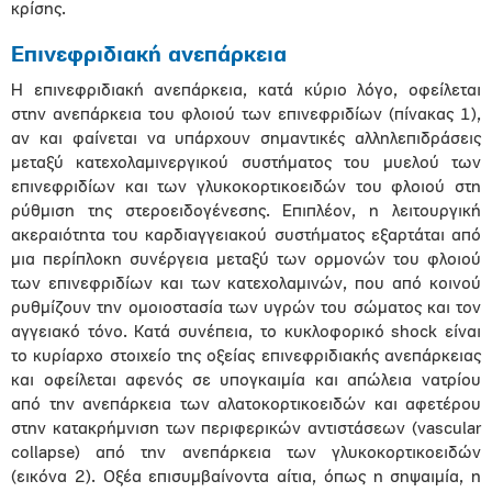
κρίσης.
Επινεφριδιακή ανεπάρκεια
Η επινεφριδιακή ανεπάρκεια, κατά κύριο λόγο, οφείλεται
στην ανεπάρκεια του φλοιού των επινεφριδίων (πίνακας 1),
αν και φαίνεται να υπάρχουν σημαντικές αλληλεπιδράσεις
μεταξύ κατεχολαμινεργικού συστήματος του μυελού των
επινεφριδίων και των γλυκοκορτικοειδών του φλοιού στη
ρύθμιση της στεροειδογένεσης. Επιπλέον, η λειτουργική
ακεραιότητα του καρδιαγγειακού συστήματος εξαρτάται από
μια περίπλοκη συνέργεια μεταξύ των ορμονών του φλοιού
των επινεφριδίων και των κατεχολαμινών, που από κοινού
ρυθμίζουν την ομοιοστασία των υγρών του σώματος και τον
αγγειακό τόνο. Κατά συνέπεια, το κυκλοφορικό shock είναι
το κυρίαρχο στοιχείο της οξείας επινεφριδιακής ανεπάρκειας
και οφείλεται αφενός σε υπογκαιμία και απώλεια νατρίου
από την ανεπάρκεια των αλατοκορτικοειδών και αφετέρου
στην κατακρήμνιση των περιφερικών αντιστάσεων (vascular
collapse) από την ανεπάρκεια των γλυκοκορτικοειδών
(εικόνα 2). Οξέα επισυμβαίνοντα αίτια, όπως η σηψαιμία, η