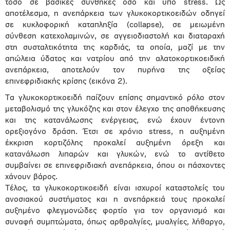
τόσο σε βασικές συνθήκες όσο και υπό stress. Ως
αποτέλεσμα, η ανεπάρκεια των γλυκοκορτικοειδών οδηγεί
σε κυκλοφορική καταπληξία (collapse), σε μειωμένη
σύνθεση κατεχολαμινών, σε αγγειοδιαστολή και διαταραχή
στη συσταλτικότητα της καρδιάς, τα οποία, μαζί με την
απώλεια ύδατος και νατρίου από την αλατοκορτικοειδική
ανεπάρκεια, αποτελούν τον πυρήνα της οξείας
επινεφριδιακής κρίσης (εικόνα 2).
Τα γλυκοκορτικοειδή παίζουν επίσης σημαντικό ρόλο στον
μεταβολισμό της γλυκόζης και στον έλεγχο της αποθήκευσης
και της κατανάλωσης ενέργειας, ενώ έχουν έντονη
ορεξιογόνο δράση. Έτσι σε χρόνιο stress, η αυξημένη
έκκριση κορτιζόλης προκαλεί αυξημένη όρεξη και
κατανάλωση λιπαρών και γλυκών, ενώ το αντίθετο
συμβαίνει σε επινεφριδιακή ανεπάρκεια, όπου οι πάσχοντες
χάνουν βάρος.
Τέλος, τα γλυκοκορτικοειδή είναι ισχυροί καταστολείς του
ανοσιακού συστήματος και η ανεπάρκειά τους προκαλεί
αυξημένο φλεγμονώδες φορτίο για τον οργανισμό και
συναφή συμπτώματα, όπως αρθραλγίες, μυαλγίες, λήθαργο,