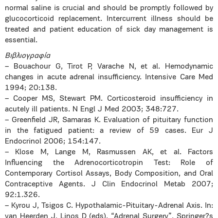
normal saline is crucial and should be promptly followed by
glucocorticoid replacement. Intercurrent illness should be
treated and patient education of sick day management is
essential.
Bιβλιογραφία
– Bouachour G, Tirot P, Varache N, et al. Hemodynamic
changes in acute adrenal insufficiency. Intensive Care Med
1994; 20:138.
– Cooper MS, Stewart PM. Corticosteroid insufficiency in
acutely ill patients. N Engl J Med 2003; 348:727.
– Greenfield JR, Samaras K. Evaluation of pituitary function
in the fatigued patient: a review of 59 cases. Eur J
Endocrinol 2006; 154:147.
– Klose M, Lange M, Rasmussen AK, et al. Factors
Influencing the Adrenocorticotropin Test: Role of
Contemporary Cortisol Assays, Body Composition, and Oral
Contraceptive Agents. J Clin Endocrinol Metab 2007;
92:1.326.
– Kyrou J, Tsigos C. Hypothalamic-Pituitary-Adrenal Axis. In:
van Heerden J, Linos D (eds). “Adrenal Surgery”, Springer?s