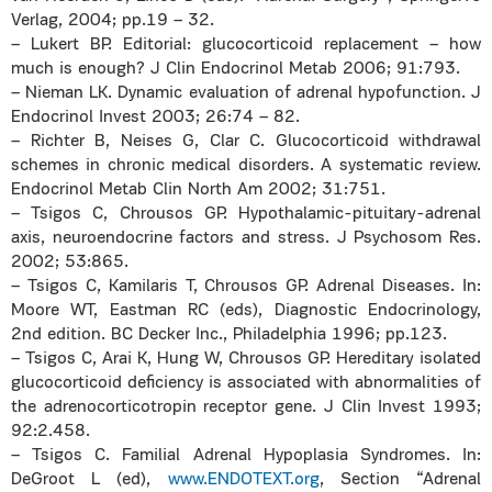
Verlag, 2004; pp.19 – 32.
– Lukert BP. Editorial: glucocorticoid replacement – how
much is enough? J Clin Endocrinol Metab 2006; 91:793.
– Nieman LK. Dynamic evaluation of adrenal hypofunction. J
Endocrinol Invest 2003; 26:74 – 82.
– Richter B, Neises G, Clar C. Glucocorticoid withdrawal
schemes in chronic medical disorders. A systematic review.
Endocrinol Metab Clin North Am 2002; 31:751.
– Tsigos C, Chrousos GP. Hypothalamic-pituitary-adrenal
axis, neuroendocrine factors and stress. J Psychosom Res.
2002; 53:865.
– Tsigos C, Kamilaris T, Chrousos GP. Adrenal Diseases. In:
Moore WT, Eastman RC (eds), Diagnostic Endocrinology,
2nd edition. BC Decker Inc., Philadelphia 1996; pp.123.
– Tsigos C, Arai K, Hung W, Chrousos GP. Hereditary isolated
glucocorticoid deficiency is associated with abnormalities of
the adrenocorticotropin receptor gene. J Clin Invest 1993;
92:2.458.
– Tsigos C. Familial Adrenal Hypoplasia Syndromes. In:
DeGroot L (ed),
www.ENDOTEXT.org
, Section “Adrenal