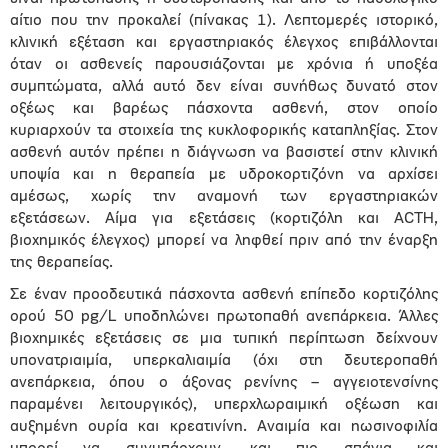
αίτιο που την προκαλεί (πίνακας 1). Λεπτομερές ιστορικό,
κλινική εξέταση και εργαστηριακός έλεγχος επιβάλλονται
όταν οι ασθενείς παρουσιάζονται με χρόνια ή υποξέα
συμπτώματα, αλλά αυτό δεν είναι συνήθως δυνατό στον
οξέως και βαρέως πάσχοντα ασθενή, στον οποίο
κυριαρχούν τα στοιχεία της κυκλοφορικής καταπληξίας. Στον
ασθενή αυτόν πρέπει η διάγνωση να βασιστεί στην κλινική
υποψία και η θεραπεία με υδροκορτιζόνη να αρχίσει
αμέσως, χωρίς την αναμονή των εργαστηριακών
εξετάσεων. Αίμα για εξετάσεις (κορτιζόλη και ACTH,
βιοχημικός έλεγχος) μπορεί να ληφθεί πριν από την έναρξη
της θεραπείας.
Σε έναν προοδευτικά πάσχοντα ασθενή επίπεδο κορτιζόλης
ορού 50 pg/L υποδηλώνει πρωτοπαθή ανεπάρκεια. Άλλες
βιοχημικές εξετάσεις σε μια τυπική περίπτωση δείχνουν
υπονατριαιμία, υπερκαλιαιμία (όχι στη δευτεροπαθή
ανεπάρκεια, όπου ο άξονας ρενίνης – αγγειοτενσίνης
παραμένει λειτουργικός), υπερχλωραιμική οξέωση και
αυξημένη ουρία και κρεατινίνη. Αναιμία και ηωσινοφιλία