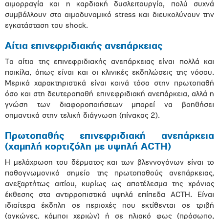
αιμορραγία και η καρδιακή δυσλειτουργία, πολύ συχνά
συμβάλλουν στο αιμοδυναμικό stress και διευκολύνουν την
εγκατάσταση του shock.
Αίτια επινεφριδιακής ανεπάρκειας
Τα αίτια της επινεφριδιακής ανεπάρκειας είναι πολλά και
ποικίλα, όπως είναι και οι κλινικές εκδηλώσεις της νόσου.
Μερικά χαρακτηριστικά είναι κοινά τόσο στην πρωτοπαθή
όσο και στη δευτεροπαθή επινεφριδιακή ανεπάρκεια, αλλά η
γνώση των διαφοροποιήσεων μπορεί να βοηθήσει
σημαντικά στην τελική διάγνωση (πίνακας 2).
Πρωτοπαθής επινεφριδιακή ανεπάρκεια
(χαμηλή κορτιζόλη με υψηλή ACTH)
Η μελάχρωση του δέρματος και των βλεννογόνων είναι το
παθογνωμονικό σημείο της πρωτοπαθούς ανεπάρκειας,
ανεξαρτήτως αιτίου, κυρίως ως αποτέλεσμα της χρόνιας
έκθεσης στα αντιρροπιστικά υψηλά επίπεδα ACTH. Είναι
ιδιαίτερα έκδηλη σε περιοχές που εκτίθενται σε τριβή
(αγκώνες, κόμποι χεριών) ή σε ηλιακό φως (πρόσωπο,