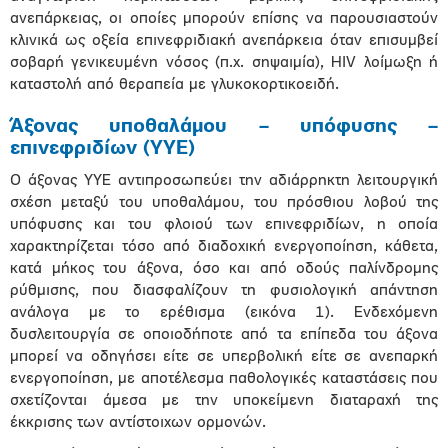
ανεπάρκειας, οι οποίες μπορούν επίσης να παρουσιαστούν
κλινικά ως οξεία επινεφριδιακή ανεπάρκεια όταν επισυμβεί
σοβαρή γενικευμένη νόσος (π.χ. σηψαιμία), HIV λοίμωξη ή
καταστολή από θεραπεία με γλυκοκορτικοειδή.
Άξονας υποθαλάμου – υπόφυσης –
επινεφριδίων (ΥΥΕ)
Ο άξονας ΥΥΕ αντιπροσωπεύει την αδιάρρηκτη λειτουργική
σχέση μεταξύ του υποθαλάμου, του πρόσθιου λοβού της
υπόφυσης και του φλοιού των επινεφριδίων, η οποία
χαρακτηρίζεται τόσο από διαδοχική ενεργοποίηση, κάθετα,
κατά μήκος του άξονα, όσο και από οδούς παλίνδρομης
ρύθμισης, που διασφαλίζουν τη φυσιολογική απάντηση
ανάλογα με το ερέθισμα (εικόνα 1). Ενδεχόμενη
δυσλειτουργία σε οποιοδήποτε από τα επίπεδα του άξονα
μπορεί να οδηγήσει είτε σε υπερβολική είτε σε ανεπαρκή
ενεργοποίηση, με αποτέλεσμα παθολογικές καταστάσεις που
σχετίζονται άμεσα με την υποκείμενη διαταραχή της
έκκρισης των αντίστοιχων ορμονών.