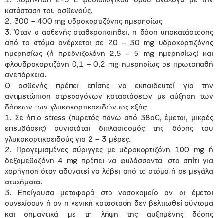
1. Χορήγηση 2-3 L φυσιολογικού ορού ανάλογα με την
κατάσταση του ασθενούς.
2. 300 – 400 mg υδροκορτιζόνης ημερησίως.
3. Όταν ο ασθενής σταθεροποιηθεί, η δόση υποκατάστασης
από το στόμα ανέρχεται σε 20 – 30 mg υδροκορτιζόνης
ημερησίως (ή πρεδνιζολόνη 2,5 – 5 mg ημερησίως) και
φλουδροκορτιζόνη 0,1 – 0,2 mg ημερησίως σε πρωτοπαθή
ανεπάρκεια.
Ο ασθενής πρέπει επίσης να εκπαιδευτεί για την
αντιμετώπιση στρεσογόνων καταστάσεων με αύξηση των
δόσεων των γλυκοκορτικοειδών ως εξής:
1. Σε ήπιο stress (πυρετός πάνω από 38οC, έμετοι, μικρές
επεμβάσεις) συνιστάται διπλασιασμός της δόσης του
γλυκοκορτικοειδούς για 2 – 3 μέρες.
2. Προγεμισμένες σύριγγες με υδροκορτιζόνη 100 mg ή
δεξαμεθαζόνη 4 mg πρέπει να φυλάσσονται στο σπίτι για
χορήγηση όταν αδυνατεί να λάβει από το στόμα ή σε μεγάλα
ατυχήματα.
3. Επείγουσα μεταφορά στο νοσοκομείο αν οι έμετοι
συνεχίσουν ή αν η γενική κατάσταση δεν βελτιωθεί σύντομα
και σημαντικά με τη λήψη της αυξημένης δόσης