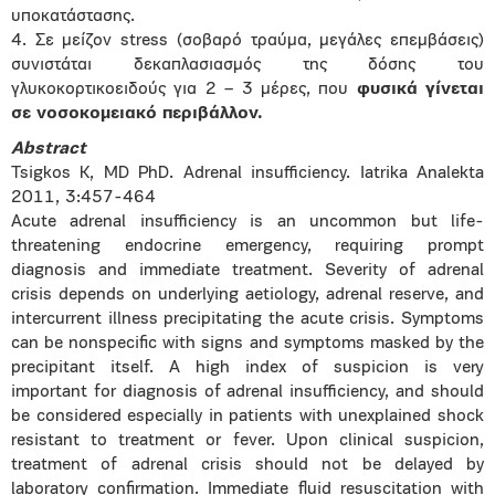
υποκατάστασης.
4. Σε μείζον stress (σοβαρό τραύμα, μεγάλες επεμβάσεις)
συνιστάται δεκαπλασιασμός της δόσης του
γλυκοκορτικοειδούς για 2 – 3 μέρες, που
φυσικά γίνεται
σε νοσοκομειακό περιβάλλον.
Abstract
Tsigkos K, MD PhD. Adrenal insufficiency. Iatrika Analekta
2011, 3:457-464
Acute adrenal insufficiency is an uncommon but life-
threatening endocrine emergency, requiring prompt
diagnosis and immediate treatment. Severity of adrenal
crisis depends on underlying aetiology, adrenal reserve, and
intercurrent illness precipitating the acute crisis. Symptoms
can be nonspecific with signs and symptoms masked by the
precipitant itself. A high index of suspicion is very
important for diagnosis of adrenal insufficiency, and should
be considered especially in patients with unexplained shock
resistant to treatment or fever. Upon clinical suspicion,
treatment of adrenal crisis should not be delayed by
laboratory confirmation. Immediate fluid resuscitation with