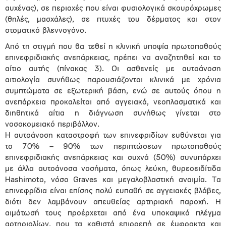
αυχένας), σε περιοχές που είναι φυσιολογικά σκουρόχρωμες
(θηλές, μασχάλες), σε πτυχές του δέρματος και στον
στοματικό βλεννογόνο.
Από τη στιγμή που θα τεθεί η κλινική υποψία πρωτοπαθούς
επινεφριδιακής ανεπάρκειας, πρέπει να αναζητηθεί και το
αίτιο αυτής (πίνακας 3). Οι ασθενείς με αυτοάνοση
αιτιολογία συνήθως παρουσιάζονται κλινικά με χρόνια
συμπτώματα σε εξωτερική βάση, ενώ σε αυτούς όπου η
ανεπάρκεια προκαλείται από αγγειακά, νεοπλασματικά και
διηθητικά αίτια η διάγνωση συνήθως γίνεται στο
νοσοκομειακό περιβάλλον.
Η αυτοάνοση καταστροφή των επινεφριδίων ευθύνεται για
το 70% – 90% των περιπτώσεων πρωτοπαθούς
επινεφριδιακής ανεπάρκειας και συχνά (50%) συνυπάρχει
με άλλα αυτοάνοσα νοσήματα, όπως λεύκη, θυρεοειδίτιδα
Hashimoto, νόσο Graves και μεγαλοβλαστική αναιμία. Τα
επινεφρίδια είναι επίσης πολύ ευπαθή σε αγγειακές βλάβες,
διότι δεν λαμβάνουν απευθείας αρτηριακή παροχή. Η
αιμάτωσή τους προέρχεται από ένα υποκαψικό πλέγμα
αρτηριολίων, που τα καθιστά επιρρεπή σε έμφρακτα και