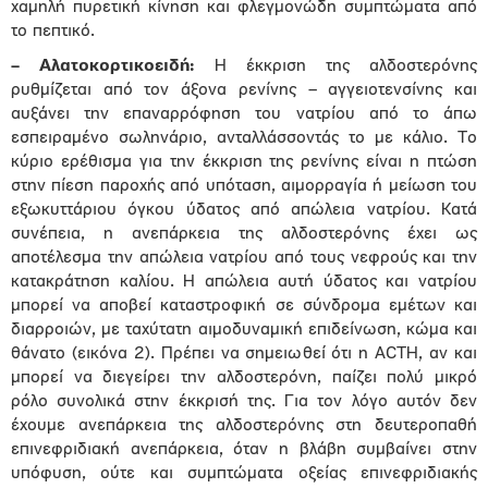
χαμηλή πυρετική κίνηση και φλεγμονώδη συμπτώματα από
το πεπτικό.
– Αλατοκορτικοειδή:
Η έκκριση της αλδοστερόνης
ρυθμίζεται από τον άξονα ρενίνης – αγγειοτενσίνης και
αυξάνει την επαναρρόφηση του νατρίου από το άπω
εσπειραμένο σωληνάριο, ανταλλάσσοντάς το με κάλιο. Το
κύριο ερέθισμα για την έκκριση της ρενίνης είναι η πτώση
στην πίεση παροχής από υπόταση, αιμορραγία ή μείωση του
εξωκυττάριου όγκου ύδατος από απώλεια νατρίου. Κατά
συνέπεια, η ανεπάρκεια της αλδοστερόνης έχει ως
αποτέλεσμα την απώλεια νατρίου από τους νεφρούς και την
κατακράτηση καλίου. Η απώλεια αυτή ύδατος και νατρίου
μπορεί να αποβεί καταστροφική σε σύνδρομα εμέτων και
διαρροιών, με ταχύτατη αιμοδυναμική επιδείνωση, κώμα και
θάνατο (εικόνα 2). Πρέπει να σημειωθεί ότι η ACTH, αν και
μπορεί να διεγείρει την αλδοστερόνη, παίζει πολύ μικρό
ρόλο συνολικά στην έκκρισή της. Για τον λόγο αυτόν δεν
έχουμε ανεπάρκεια της αλδοστερόνης στη δευτεροπαθή
επινεφριδιακή ανεπάρκεια, όταν η βλάβη συμβαίνει στην
υπόφυση, ούτε και συμπτώματα οξείας επινεφριδιακής