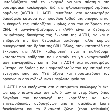
μεταβιβάζεται από το κεντρικό νευρικό σύστημα στη
συστηματική κυκλοφορία διά της φλοιοεπινεφριδιοτρόπου
ορμόνης (ACTH). Η ACTH συντίθεται στα κορτικοτρόφα
βασεόφιλα κύτταρα του πρόσθιου λοβού της υπόφυσης και
η έκκρισή της καθορίζεται κυρίως από την επίδραση της
CRH. Η αργινίνη-βαζοπρεσίνη (AVP) είναι ο δεύτερος
ισχυρότερος διεγέρτης της έκκριση της ACTH, αν και η
επίδρασή της δεν θεωρείται αυτόνομη, αλλά κυρίως
συνεργιστική στη δράση της CRH. Τέλος, στην καταστολή της
έκκρισης της ACTH καθοριστική είναι η παλίνδρομη
κατασταλτική επίδραση που ασκούν τα γλυκοκορτικοειδή
των επινεφριδίων και η ίδια η ACTH στα κορτικοτρόφα
κύτταρα, επιδράσεις που σηματοδοτούν τον τερματισμό της
ενεργοποίησης του ΥΥΕ άξονα και προστατεύουν τον
οργανισμό από ενδεχόμενη υπερλειτουργία του.
Η ACTH που εισέρχεται στη συστηματική κυκλοφορία έχει
ως κύριο ιστό-στόχο τον φλοιό των επινεφριδίων, όπου
διεγείρει την παραγωγή της κορτιζόλης και των
επινεφριδιακών ανδρογόνων από τη στηλιδωτή (zona
fasciculata) και τη δικτυωτή ζώνη (zona reticularis)