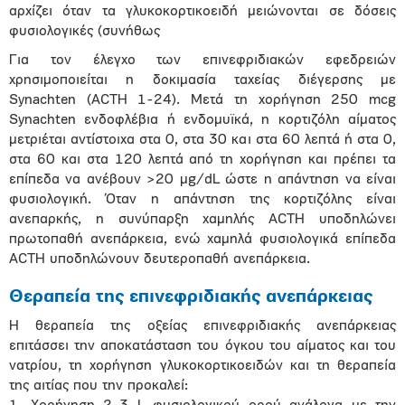
αρχίζει όταν τα γλυκοκορτικοειδή μειώνονται σε δόσεις
φυσιολογικές (συνήθως
Για τον έλεγχο των επινεφριδιακών εφεδρειών
χρησιμοποιείται η δοκιμασία ταχείας διέγερσης με
Synachten (ACTH 1-24). Μετά τη χορήγηση 250 mcg
Synachten ενδοφλέβια ή ενδομυϊκά, η κορτιζόλη αίματος
μετριέται αντίστοιχα στα 0, στα 30 και στα 60 λεπτά ή στα 0,
στα 60 και στα 120 λεπτά από τη χορήγηση και πρέπει τα
επίπεδα να ανέβουν >20 μg/dL ώστε η απάντηση να είναι
φυσιολογική. Όταν η απάντηση της κορτιζόλης είναι
ανεπαρκής, η συνύπαρξη χαμηλής ACTH υποδηλώνει
πρωτοπαθή ανεπάρκεια, ενώ χαμηλά φυσιολογικά επίπεδα
ACTH υποδηλώνουν δευτεροπαθή ανεπάρκεια.
Θεραπεία της επινεφριδιακής ανεπάρκειας
Η θεραπεία της οξείας επινεφριδιακής ανεπάρκειας
επιτάσσει την αποκατάσταση του όγκου του αίματος και του
νατρίου, τη χορήγηση γλυκοκορτικοειδών και τη θεραπεία
της αιτίας που την προκαλεί: