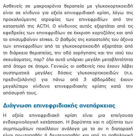
Ασθενείς σε μακροχρόνια θεραπεία με γλυκοκορτικοειδή
είναι σε κίνδυνο για οξεία επινεφριδιακή κρίση, λόγω της
προκαλούμενης ατροφίας των επινεφριδίων από την
καταστολή της ACTH. Ο κίνδυνος αυτός εξαρτάται από τις
εφεδρείες των επινεφριδίων σε έκκριση κορτιζόλης και από
το επισυμβαίνον stress. O βαθμός της καταστολής του άξονα
των επινεφριδίων από τα γλυκοκορτικοειδή εξαρτάται από
τη διάρκεια θεραπείας, την οδό χορήγησης και την ισχύ του
σκευάσματος, παρ? όλα αυτά υπάρχει μεγάλη μεταβλητότητα
από άτομο σε άτομο. Γενικώς οι ασθενείς που έχουν λάβει
συστηματικά μεγάλες δόσεις γλυκοκορτικοειδών (π.χ.
πρεδνιζολόνης) για πάνω από 3 εβδομάδες έχουν
μεγαλύτερο κίνδυνο επινεφριδιακής κρίσης κατά την
απόσυρσή τους.
Διάγνωση επινεφριδιακής ανεπάρκειας
Η οξεία επινεφριδιακή κρίση είναι μια επείγουσα
ενδοκρινολογική κατάσταση. Η βαρύτητα και η οξύτητα των
συμπτωμάτων ποικίλλουν ανάλογα με το αν η διαταραχή
είναι πρωτοπαθής ή δευτεροπαθής και από το παθολογικό