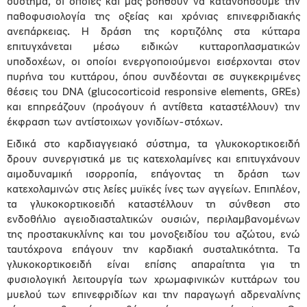
σύστημα, οι οποίες και μας βοηθούν να κατανοήσουμε την
παθοφυσιολογία της οξείας και χρόνιας επινεφριδιακής
ανεπάρκειας. Η δράση της κορτιζόλης στα κύτταρα
επιτυγχάνεται μέσω ειδικών κυτταροπλασματικών
υποδοχέων, οι οποίοι ενεργοποιούμενοι εισέρχονται στον
πυρήνα του κυττάρου, όπου συνδέονται σε συγκεκριμένες
θέσεις του DNA (glucocorticoid responsive elements, GREs)
και επηρεάζουν (προάγουν ή αντίθετα καταστέλλουν) την
έκφραση των αντίστοιχων γονιδίων-στόχων.
Ειδικά στο καρδιαγγειακό σύστημα, τα γλυκοκορτικοειδή
δρουν συνεργιστικά με τις κατεχολαμίνες και επιτυγχάνουν
αιμοδυναμική ισορροπία, επάγοντας τη δράση των
κατεχολαμινών στις λείες μυϊκές ίνες των αγγείων. Επιπλέον,
τα γλυκοκορτικοειδή καταστέλλουν τη σύνθεση στο
ενδοθήλιο αγειοδιασταλτικών ουσιών, περιλαμβανομένων
της προστακυκλίνης και του μονοξειδίου του αζώτου, ενώ
ταυτόχρονα επάγουν την καρδιακή συσταλτικότητα. Τα
γλυκοκορτικοειδή είναι επίσης απαραίτητα για τη
φυσιολογική λειτουργία των χρωμαφινικών κυττάρων του
μυελού των επινεφριδίων και την παραγωγή αδρεναλίνης