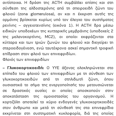
αντίστοιχα. Η δράση της ACTH συμβάλλει επίσης και στη
σύνθεση της αλδοστερόνης από τη σπειροειδή ζώνη του
φλοιού (zona glomerulosa), αν και η έκκριση αυτής της
ορμόνης βρίσκεται κυρίως υπό τον έλεγχο του συστήματος
ρενίνης – αγγειοτενσίνης (εικόνα 1). Η ACTH δρα μέσω
ειδικών υποδοχέων της κυτταρικής μεμβράνης (υποδοχείς 2
της μελανοκορτίνης, MC2), οι οποίοι εκφράζονται στα
κύτταρα και των τριών ζωνών του φλοιού και διεγείρει τη
στεροειδογένεση, ενώ ταυτόχρονα ασκεί σημαντική τροφική
επίδραση στον φλοιό των επινεφριδίων.
Φλοιός των επινεφριδίων
– Γλυκοκορτικοειδή:
Ο ΥΥΕ άξονας ολοκληρώνεται στο
επίπεδο του φλοιού των επινεφριδίων με τη σύνθεση των
γλυκοκορτικοειδών από τη στηλιδωτή ζώνη, όπου
ουσιαστικά το σήμα της ενεργοποίησής του μετουσιώνεται
σε δραστικές ουσίες οι οποίες αποσκοπούν στην
αποκατάσταση της ομοιοστασίας του οργανισμού. Η
κορτιζόλη αποτελεί το κύριο ενδογενές γλυκοκορτικοειδές
στον άνθρωπο και μετά τη σύνθεσή της στα επινεφρίδια
εκκρίνεται στη συστηματική κυκλοφορία, διά της οποίας