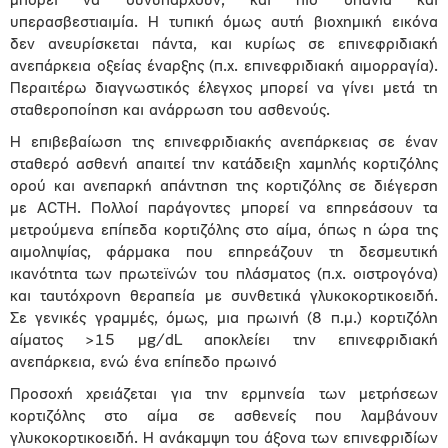
μπορεί να συνυπάρχουν, και πιο σπάνια και
υπερασβεστιαιμία. Η τυπική όμως αυτή βιοχημική εικόνα
δεν ανευρίσκεται πάντα, και κυρίως σε επινεφριδιακή
ανεπάρκεια οξείας έναρξης (π.χ. επινεφριδιακή αιμορραγία).
Περαιτέρω διαγνωστικός έλεγχος μπορεί να γίνει μετά τη
σταθεροποίηση και ανάρρωση του ασθενούς.
Η επιβεβαίωση της επινεφριδιακής ανεπάρκειας σε έναν
σταθερό ασθενή απαιτεί την κατάδειξη χαμηλής κορτιζόλης
ορού και ανεπαρκή απάντηση της κορτιζόλης σε διέγερση
με ACTH. Πολλοί παράγοντες μπορεί να επηρεάσουν τα
μετρούμενα επίπεδα κορτιζόλης στο αίμα, όπως η ώρα της
αιμοληψίας, φάρμακα που επηρεάζουν τη δεσμευτική
ικανότητα των πρωτεϊνών του πλάσματος (π.χ. οιστρογόνα)
και ταυτόχρονη θεραπεία με συνθετικά γλυκοκορτικοειδή.
Σε γενικές γραμμές, όμως, μια πρωινή (8 π.μ.) κορτιζόλη
αίματος >15 μg/dL αποκλείει την επινεφριδιακή
ανεπάρκεια, ενώ ένα επίπεδο πρωινό
Προσοχή χρειάζεται για την ερμηνεία των μετρήσεων
κορτιζόλης στο αίμα σε ασθενείς που λαμβάνουν
γλυκοκορτικοειδή. Η ανάκαμψη του άξονα των επινεφριδίων