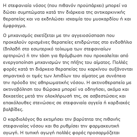
Η στεφανιαία νόσος (που πιθανόν προϋπάρχει) μπορεί να
δώσει συμπτώματα κατά την διάρκεια της αντικαρκινικής
θεραπείας και να εκδηλώσει ισχαιμία του μυοκαρδίου ή και
έμφραγμα.
Ο μηχανισμός σχετίζεται με την αγγειοσύσπαση που
προκαλούν ορισμένες θεραπείες επιδρώντας στο ενδοθήλιο
(δηλαδή στο εσωτερικό τοίχωμα των στεφανιαίων
αρτηριών) ή την τάση για θρόμβωση που προκαλείται από
ενεργοποίηση μηχανισμών της πήξης του αίματος. Πολλές
φορές κατά τη διάρκεια θεραπείας του καρκίνου αυξάνονται
σημαντικά οι τιμές των λιπιδίων του αίματος με συνέπεια
την πρόοδο της αθηρωματικής νόσου. Η ακτινοθεραπεία με
ακτινοβόληση του θώρακα μπορεί να οδηγήσει, ακόμα και
δεκαετίες μετά την ολοκλήρωσή της, σε ασβεστώσεις και
επακόλουθες στενώσεις σε στεφανιαία αγγεία ή καρδιακές
βαλβίδες.
Ο καρδιολόγος θα εκτιμήσει την βαρύτητα της πιθανής
στεφανιαίας νόσου και θα ρυθμίσει την φαρμακευτική
αγωγή. Η τυπική αγωγή πολλές φορές προσαρμόζεται