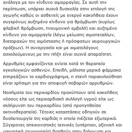
ανάλογα με τον κίνδυνο αιμορραγίας. Σε αυτή την
περίπτωση, υπάρχει συχνά δυσκολία στην επιλογή της
αγωγής καθώς οι ασθενείς με ενεργό κακοήθεια έχουν
συγχρόνως αυξημένο κίνδυνο για θρόμβωση (κυρίως
φλεβική θρόμβωση, πνευμονική εμβολή) και αυξημένο
κίνδυνο για αιμορραγία (λόγω μείωσης αιμοπεταλίων,
διαταραχών της αιμόστασης ή πρόσφατων χειρουργικών
πράξεων). Η συνεργασία και με αιματολόγους
ασχολούμενους με την πήξη είναι συχνά απαραίτητη.
Αρρυθμίες εμφανίζονται ενίοτε κατά τη θεραπεία
ογκολογικών ασθενών. Επειδή, μάλιστα μερικά φάρμακα
επηρεάζουν το καρδιογράφημα, η στενή παρακολούθηση
είναι χρήσιμη για την αποφυγή σοβαρών αρρυθμιών.
Νοσήματα του περικαρδίου προκύπτουν από κακοήθεις
νόσους είτε ως περικαρδιακή συλλογή υγρού είτε ως
σκλήρυνση του περικαρδίου (από προηγηθείσα
ακτινοθεραπεία). Τέτοιες καταστάσεις οδηγούν σε
δυσλειτουργία της καρδιάς η οποία πιέζεται εξωτερικά.
Σύγχρονες απεικονιστικές τεχνικές (υπέρηχοι, αξονική και
μαγνητική τομογραφία) βοηθούν στην διάγνωση και