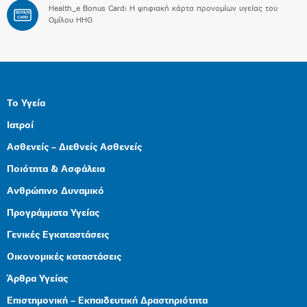
Health_e Bonus Card: H ψηφιακή κάρτα προνομίων υγείας του
BONUS
CARD
Ομίλου HHG
Το Υγεία
Ιατροί
Ασθενείς – Διεθνείς Ασθενείς
Ποιότητα & Ασφάλεια
Ανθρώπινο Δυναμικό
Προγράμματα Υγείας
Γενικές Εγκαταστάσεις
Οικονομικές καταστάσεις
Άρθρα Υγείας
Επιστημονική – Εκπαιδευτική Δραστηριότητα