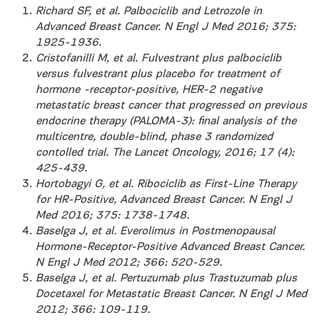
Richard SF, et al. Palbociclib and Letrozole in
Advanced Breast Cancer. N Engl J Med 2016; 375:
1925-1936.
Cristofanilli M, et al. Fulvestrant plus palbociclib
versus fulvestrant plus placebo for treatment of
hormone -receptor-positive, HER-2 negative
metastatic breast cancer that progressed on previous
endocrine therapy (PALOMA-3): final analysis of the
multicentre, double-blind, phase 3 randomized
contolled trial. The Lancet Oncology, 2016; 17 (4):
425-439.
Hortobagyi G, et al. Ribociclib as First-Line Therapy
for HR-Positive, Advanced Breast Cancer. N Engl J
Med 2016; 375: 1738-1748.
Baselga J, et al. Everolimus in Postmenopausal
Hormone-Receptor-Positive Advanced Breast Cancer.
N Engl J Med 2012; 366: 520-529.
Baselga J, et al. Pertuzumab plus Trastuzumab plus
Docetaxel for Metastatic Breast Cancer. N Engl J Med
2012; 366: 109-119.