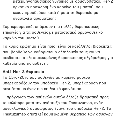
μετεμμηνοπαυσιακές γυναίκες με ορμονοθετικό, Her-2
αρνητικό προχωρημένο καρκίνο του μαστού, που
έχουν προοδεύσει κατά ή μετά τη θεραπεία με
αναστολέα αρωματάσης.
Συμπερασματικά, υπάρχουν πια πολλές θεραπευτικές
επιλογές για τις ασθενείς με μεταστατικό ορμονοθετικό
καρκίνο του μαστού.
Το κύριο ερώτημα είναι ποιοι είναι οι κατάλληλοι βιοδείκτες
που βοηθούν να καθοριστεί η αλληλουχία τους και να
σχεδιαστεί ο εξατομικευμένος θεραπευτικός αλγόρυθμος για
καθεμία από τις ασθενείς.
Anti-Her-2 θεραπεία
Το 15%-20% των ασθενών με καρκίνο μαστού
υπερεκφράζουν τον υποδοχέα Her-2, υπερέκφραση που
σχετίζεται με έναν πιο επιθετικό φαινότυπο.
Η πρόγνωση των ασθενών αυτών άλλαξε δραματικά προς
το καλύτερο μετά την ανάπτυξη του Trastuzumab, ενός
μονοκλωνικού αντισώματος έναντι του υποδοχέα Her-2. Το
Trastuzumab αποτελεί καθιερωμένη θεραπεία των ασθενών