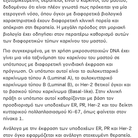
εξατομικευμένης θεραπείας είναι ο καρκίνος του μαστού,
δεδομένου ότι είναι πλέον γνωστό πως πρόκειται για μία
ετερογενή νόσο, όπου όγκοι με διαφορετικά βιολογικά
χαρακτηριστικά έχουν διαφορετική κλινική πορεία και
απόκριση στη θεραπεία. Η μεγάλη πρόοδος στη μοριακή
βιολογία έχει οδηγήσει στον περαιτέρω καθορισμό αυτών
των διαφορετικών τύπων καρκίνου του μαστού.
Πιο συγκεκριμένα, με τη χρήση μικροσυστοιχιών DNA έχει
γίνει μια νέα ταξινόμηση του καρκίνου του μαστού σε
υπότυπους με διαφορετική γονιδιακή έκφραση και
πρόγνωση. Οι υπότυποι αυτοί είναι το αυλοκυτταρικό
καρκίνωμα τύπου Α (Luminal A), το αυλοκυτταρικό
καρκίνωμα τύπου Β (Luminal B), οι Her-2 θετικοί όγκοι και
το βασικού τύπου καρκίνωμα (Basal-like). Στην κλινική
πράξη οι υπότυποι αυτοί καθορίζονται με βάση τον
προσδιορισμό των υποδοχέων ER, PR, Her-2 και του δείκτη
κυτταρικού πολλαπλασιασμού Ki-67, όπως φαίνεται στον
πίνακα 1.
Ανάλογα με την έκφραση των υποδοχέων ER, PR και Ηer-2
στον όγκο εφαρμόζεται και ανάλογη στοχευμένη θεραπεία.