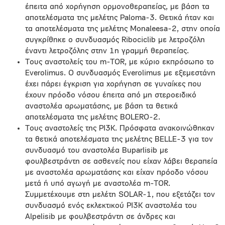
έπειτα από χορήγηση ορμονοθεραπείας, με βάση τα
αποτελέσματα της μελέτης Paloma-3. Θετικά ήταν και
τα αποτελέσματα της μελέτης Monaleesa-2, στην οποία
συγκρίθηκε ο συνδυασμός Ribociclib με λετροζόλη
έναντι λετροζόλης στην 1η γραμμή θεραπείας.
Τους αναστολείς του m-TOR, με κύριο εκπρόσωπο το
Everolimus. Ο συνδυασμός Everolimus με εξεμεστάνη
έχει πάρει έγκριση για χορήγηση σε γυναίκες που
έχουν πρόοδο νόσου έπειτα από μη στεροειδικό
αναστολέα αρωματάσης, με βάση τα θετικά
αποτελέσματα της μελέτης BOLERO-2.
Τους αναστολείς της PI3K. Πρόσφατα ανακοινώθηκαν
τα θετικά αποτελέσματα της μελέτης BELLE-3 για τον
συνδυασμό του αναστολέα Buparlisib με
φουλβεστράντη σε ασθενείς που είχαν λάβει θεραπεία
με αναστολέα αρωματάσης και είχαν πρόοδο νόσου
μετά ή υπό αγωγή με αναστολέα m-TOR.
Συμμετέχουμε στη μελέτη SOLAR-1, που εξετάζει τον
συνδυασμό ενός εκλεκτικού PI3K αναστολέα του
Alpelisib με φουλβεστράντη σε άνδρες και