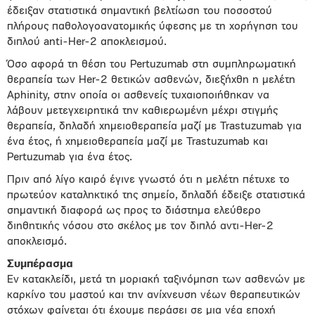
έδειξαν στατιστικά σημαντική βελτίωση του ποσοστού
πλήρους παθολογοανατομικής ύφεσης με τη χορήγηση του
διπλού anti-Her-2 αποκλεισμού.
Όσο αφορά τη θέση του Pertuzumab στη συμπληρωματική
θεραπεία των Her-2 θετικών ασθενών, διεξήχθη η μελέτη
Aphinity, στην οποία οι ασθενείς τυχαιοποιήθηκαν να
λάβουν μετεγχειρητικά την καθιερωμένη μέχρι στιγμής
θεραπεία, δηλαδή χημειοθεραπεία μαζί με Trastuzumab για
ένα έτος, ή χημειοθεραπεία μαζί με Trastuzumab και
Pertuzumab για ένα έτος.
Πριν από λίγο καιρό έγινε γνωστό ότι η μελέτη πέτυχε το
πρωτεύον καταληκτικό της σημείο, δηλαδή έδειξε στατιστικά
σημαντική διαφορά ως προς το διάστημα ελεύθερο
διηθητικής νόσου στο σκέλος με τον διπλό αντι-Her-2
αποκλεισμό.
Συμπέρασμα
Εν κατακλείδι, μετά τη μοριακή ταξινόμηση των ασθενών με
καρκίνο του μαστού και την ανίχνευση νέων θεραπευτικών
στόχων φαίνεται ότι έχουμε περάσει σε μια νέα εποχή