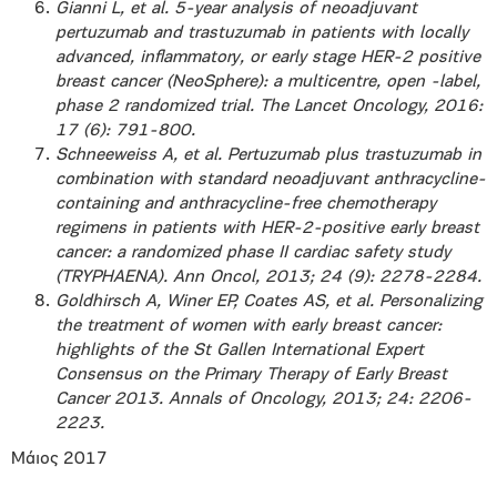
Gianni L, et al. 5-year analysis of neoadjuvant
pertuzumab and trastuzumab in patients with locally
advanced, inflammatory, or early stage HER-2 positive
breast cancer (NeoSphere): a multicentre, open -label,
phase 2 randomized trial. The Lancet Oncology, 2016:
17 (6): 791-800.
Schneeweiss A, et al. Pertuzumab plus trastuzumab in
combination with standard neoadjuvant anthracycline-
containing and anthracycline-free chemotherapy
regimens in patients with HER-2-positive early breast
cancer: a randomized phase II cardiac safety study
(TRYPHAENA). Ann Oncol, 2013; 24 (9): 2278-2284.
Goldhirsch A, Winer EP, Coates AS, et al. Personalizing
the treatment of women with early breast cancer:
highlights of the St Gallen International Expert
Consensus on the Primary Therapy of Early Breast
Cancer 2013. Annals of Oncology, 2013; 24: 2206-
2223.
Μάιος 2017