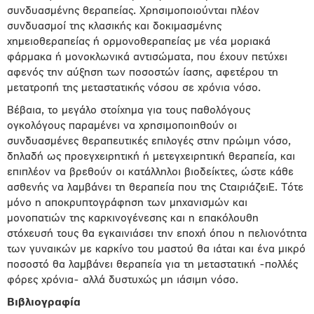
συνδυασμένης θεραπείας. Χρησιμοποιούνται πλέον
συνδυασμοί της κλασικής και δοκιμασμένης
χημειοθεραπείας ή ορμονοθεραπείας με νέα μοριακά
φάρμακα ή μονοκλωνικά αντισώματα, που έχουν πετύχει
αφενός την αύξηση των ποσοστών ίασης, αφετέρου τη
μετατροπή της μεταστατικής νόσου σε χρόνια νόσο.
Βέβαια, το μεγάλο στοίχημα για τους παθολόγους
ογκολόγους παραμένει να χρησιμοποιηθούν οι
συνδυασμένες θεραπευτικές επιλογές στην πρώιμη νόσο,
δηλαδή ως προεγχειρητική ή μετεγχειρητική θεραπεία, και
επιπλέον να βρεθούν οι κατάλληλοι βιοδείκτες, ώστε κάθε
ασθενής να λαμβάνει τη θεραπεία που της CταιριάζειE. Τότε
μόνο η αποκρυπτογράφηση των μηχανισμών και
μονοπατιών της καρκινογένεσης και η επακόλουθη
στόχευσή τους θα εγκαινιάσει την εποχή όπου η πελιονότητα
των γυναικών με καρκίνο του μαστού θα ιάται και ένα μικρό
ποσοστό θα λαμβάνει θεραπεία για τη μεταστατική -πολλές
φόρες χρόνια- αλλά δυστυχώς μη ιάσιμη νόσο.
Bιβλιογραφία