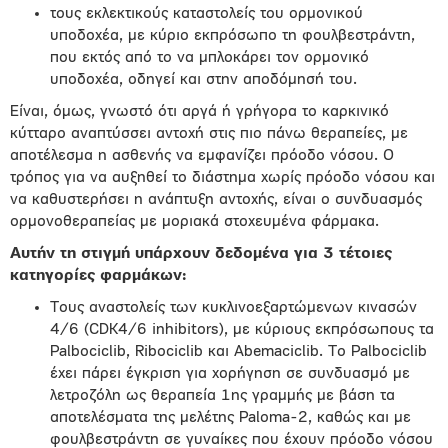
τους εκλεκτικούς καταστολείς του ορμονικού
υποδοχέα, με κύριο εκπρόσωπο τη φουλβεστράντη,
που εκτός από το να μπλοκάρει τον ορμονικό
υποδοχέα, οδηγεί και στην αποδόμησή του.
Είναι, όμως, γνωστό ότι αργά ή γρήγορα το καρκινικό
κύτταρο αναπτύσσει αντοχή στις πιο πάνω θεραπείες, με
αποτέλεσμα η ασθενής να εμφανίζει πρόοδο νόσου. Ο
τρόπος για να αυξηθεί το διάστημα χωρίς πρόοδο νόσου και
να καθυστερήσει η ανάπτυξη αντοχής, είναι ο συνδυασμός
ορμονοθεραπείας με μοριακά στοχευμένα φάρμακα.
Αυτήν τη στιγμή υπάρχουν δεδομένα για 3 τέτοιες
κατηγορίες φαρμάκων:
Τους αναστολείς των κυκλινοεξαρτώμενων κινασών
4/6 (CDK4/6 inhibitors), με κύριους εκπρόσωπους τα
Palbociclib, Ribociclib και Abemaciclib. Το Palbociclib
έχει πάρει έγκριση για χορήγηση σε συνδυασμό με
λετροζόλη ως θεραπεία 1ης γραμμής με βάση τα
αποτελέσματα της μελέτης Paloma-2, καθώς και με
φουλβεστράντη σε γυναίκες που έχουν πρόοδο νόσου