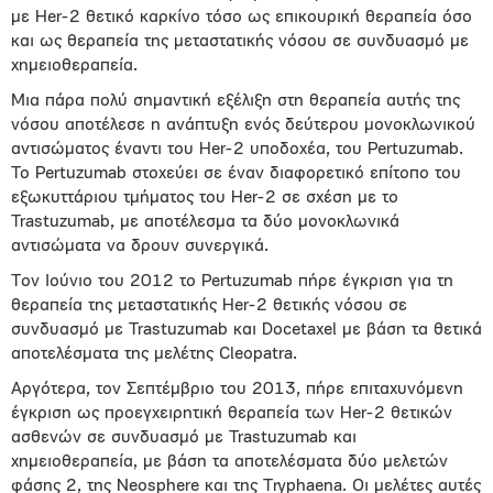
με Her-2 θετικό καρκίνο τόσο ως επικουρική θεραπεία όσο
και ως θεραπεία της μεταστατικής νόσου σε συνδυασμό με
χημειοθεραπεία.
Μια πάρα πολύ σημαντική εξέλιξη στη θεραπεία αυτής της
νόσου αποτέλεσε η ανάπτυξη ενός δεύτερου μονοκλωνικού
αντισώματος έναντι του Ηer-2 υποδοχέα, του Pertuzumab.
To Pertuzumab στοχεύει σε έναν διαφορετικό επίτοπο του
εξωκυττάριου τμήματος του Her-2 σε σχέση με το
Trastuzumab, με αποτέλεσμα τα δύο μονοκλωνικά
αντισώματα να δρουν συνεργικά.
Τον Ιούνιο του 2012 το Pertuzumab πήρε έγκριση για τη
θεραπεία της μεταστατικής Her-2 θετικής νόσου σε
συνδυασμό με Trastuzumab και Docetaxel με βάση τα θετικά
αποτελέσματα της μελέτης Cleopatra.
Αργότερα, τον Σεπτέμβριο του 2013, πήρε επιταχυνόμενη
έγκριση ως προεγχειρητική θεραπεία των Her-2 θετικών
ασθενών σε συνδυασμό με Trastuzumab και
χημειοθεραπεία, με βάση τα αποτελέσματα δύο μελετών
φάσης 2, της Neosphere και της Tryphaena. Οι μελέτες αυτές