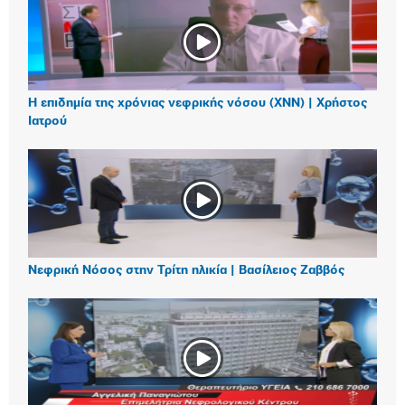
Η επιδημία της χρόνιας νεφρικής νόσου (ΧΝΝ) | Χρήστος
Ιατρού
Νεφρική Νόσος στην Τρίτη ηλικία | Βασίλειος Ζαββός