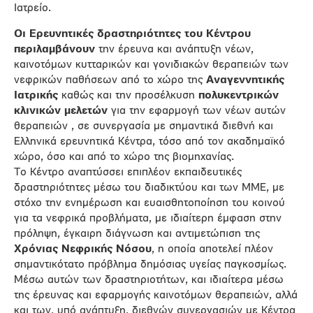
Ιατρείο.
Οι Ερευνητικές δραστηριότητες του Κέντρου
περιλαμβάνουν
την έρευνα και ανάπτυξη νέων,
καινοτόμων κυτταρικών και γονιδιακών θεραπειών των
νεφρικών παθήσεων από το χώρο της
Αναγεννητικής
Ιατρικής
καθώς και την προσέλκυση
πολυκεντρικών
κλινικών μελετών
για την εφαρμογή των νέων αυτών
θεραπειών , σε συνεργασία με σημαντικά διεθνή και
Ελληνικά ερευνητικά Κέντρα, τόσο από τον ακαδημαϊκό
χώρο, όσο και από το χώρο της βιομηχανίας.
Το Κέντρο αναπτύσσει επιπλέον εκπαιδευτικές
δραστηριότητες μέσω του διαδικτύου και των ΜΜΕ, με
στόχο την ενημέρωση και ευαισθητοποίηση του κοινού
για τα νεφρικά προβλήματα, με ιδιαίτερη έμφαση στην
πρόληψη, έγκαιρη διάγνωση και αντιμετώπιση της
Χρόνιας Νεφρικής Νόσου
, η οποία αποτελεί πλέον
σημαντικότατο πρόβλημα δημόσιας υγείας παγκοσμίως.
Μέσω αυτών των δραστηριοτήτων, και ιδιαίτερα μέσω
της έρευνας και εφαρμογής καινοτόμων θεραπειών, αλλά
και των, υπό ανάπτυξη, διεθνών συνεργασιών με Κέντρα