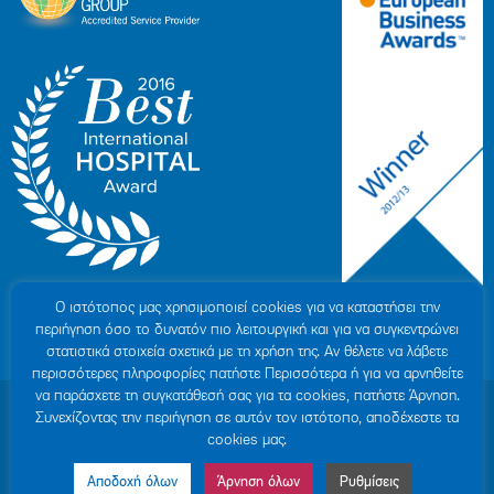
Ο ιστότοπoς μας χρησιμοποιεί cookies για να καταστήσει την
περιήγηση όσο το δυνατόν πιο λειτουργική και για να συγκεντρώνει
στατιστικά στοιχεία σχετικά με τη χρήση της. Αν θέλετε να λάβετε
περισσότερες πληροφορίες πατήστε Περισσότερα ή για να αρνηθείτε
να παράσχετε τη συγκατάθεσή σας για τα cookies, πατήστε Άρνηση.
© 2007-2026 ΥΓΕΙΑ Μ.Α.Ε
|
ΓΕΜΗ: 000279901000
Συνεχίζοντας την περιήγηση σε αυτόν τον ιστότοπο, αποδέχεστε τα
Όροι Χρήσης
|
Πολιτική Προστασίας Προσωπικών Δεδομένων
|
Πολιτική
cookies μας.
Cookies
|
Δήλωση Απορρήτου
|
Sitemap
Αποδοχή όλων
Άρνηση όλων
Ρυθμίσεις