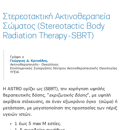
Στερεοτακτική Ακτινοθεραπεία
Σώματος (Stereotactic Body
Radiation Therapy-SBRT)
Γράφει ο
Γεώργιος Δ. Κριτσέλης,
Ακτινοθεραπευτής- Ογκολόγος
Επιστημονικός Συνεργάτης Κέντρου Ακτινοθεραπευτικής Ογκολογίας
ΥΓΕΙΑ
Η ASTRO ορίζει ως (SBRT), την χορήγηση υψηλής
θεραπευτικής δόσης
, “
εκριζωτικής δόσης
”
,
με
υψηλή
ακρίβεια στόχευσης
, σε έναν εξωκράνιο όγκο
(σώμα) ή
μετάσταση, με μεγιστοποίηση της προστασίας των πέριξ
υγειών ιστών.
1 έως 5 max Μ εστίες.