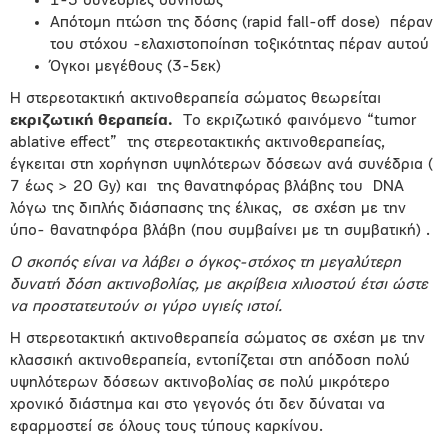
1-5 συνεδρίες συνήθως
Απότομη πτώση της δόσης (rapid fall-off dose)
πέραν
του στόχου -ελαχιστοποίηση τοξικότητας πέραν αυτού
Όγκοι μεγέθους (3-5εκ)
Η στερεοτακτική ακτινοθεραπεία σώματος θεωρείται
εκριζωτική θεραπεία.
Το εκριζωτικό φαινόμενο “tumor
ablative effect”
της στερεοτακτικής ακτινοθεραπείας,
έγκειται στη χορήγηση υψηλότερων δόσεων ανά συνέδρια (
7 έως > 20 Gy) και
της θανατηφόρας βλάβης του
DNA
λόγω της διπλής διάσπασης της έλικας,
σε σχέση με την
ύπo- θανατηφόρα βλάβη (που συμβαίνει με τη συμβατική) .
Ο σκοπός είναι να λάβει ο όγκος-στόχος τη μεγαλύτερη
δυνατή δόση ακτινοβολίας, με ακρίβεια χιλιοστού έτσι ώστε
να προστατευτούν οι γύρο υγιείς ιστοί.
Η στερεοτακτική ακτινοθεραπεία σώματος σε σχέση με την
κλασσική ακτινοθεραπεία, εντοπίζεται στη απόδοση πολύ
υψηλότερων δόσεων ακτινοβολίας σε πολύ μικρότερο
χρονικό διάστημα και στο γεγονός ότι δεν δύναται να
εφαρμοστεί σε όλους τους τύπους καρκίνου.