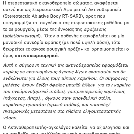
Η στερεοτακτική ακτινοθεραπεία σώματος, αναφέρεται
συχνά και ως Στερεοτακτική Αφαιρετική Ακτινοθεραπεία
(Stereotactic Ablative Body RT-SARB), όρος που
υπογραμμίζει τη
συγγένεια της στερεοτακτικής μεθόδου με
το χειρουργείο, μέσω της έννοιας της
αφαίρεσης
(
ablation=εκτομή
).
Όταν ο ασθενής ακτινοβολείται σε μία
μοναδική συνεδρία εφάπαξ (με πολύ υψηλή δόση), τότε
θεωρείται «ακτινοχειρουργική πράξη» και χρησιμοποιείται ο
όρος
ακτινοχειρουργική.
Αυτή η σύγχρονη τεχνική της ακτινοθεραπείας εφαρμόζεται
κυρίως σε εντοπισμένους όγκους λίγων εκατοστών και δε
ενδείκνυται για όλους τους τύπους καρκίνου. Οι σύγχρονες
μελέτες
έχουν δείξει όφελος μεταξύ άλλων
για τον καρκίνο
του πνεύμονα(αρχικό στάδιο), γαστρεντερικούς καρκίνους
(πάγκρεας, ήπαρ), , όγκους στην σπονδυλική στήλη,
καρκίνους προστάτη (αρχικό στάδιο), και ηπατικές/
πνευμονικές μεταστάσεις στο πλαίσιο ολιγομεταστατικής
νόσου.
Ο Ακτινοθεραπευτής-ογκολόγος καλείται να αξιολογήσει και