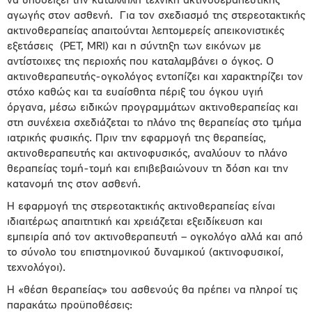
να υποδείξει την κατάλληλη τεχνική ακτινοθεραπευτικής
αγωγής στον ασθενή.
Για τον σχεδιασμό της στερεοτακτικής
ακτινοθεραπείας απαιτούνται λεπτομερείς απεικονιστικές
εξετάσεις
(PET, MRI) και η σύντηξη των εικόνων με
αντίστοιχες της περιοχής που καταλαμβάνει ο όγκος. Ο
ακτινοθεραπευτής-ογκολόγος εντοπίζει και χαρακτηρίζει τον
στόχο καθώς και τα ευαίσθητα πέριξ του όγκου υγιή
όργανα, μέσω ειδικών προγραμμάτων ακτινοθεραπείας και
στη συνέχεια σχεδιάζεται το πλάνο της θεραπείας στο τμήμα
ιατρικής φυσικής. Πριν την εφαρμογή της θεραπείας,
ακτινοθεραπευτής και ακτινοφυσικός, αναλύουν το πλάνο
θεραπείας τομή-τομή και επιβεβαιώνουν τη δόση και την
κατανομή της στον ασθενή.
H εφαρμογή της στερεοτακτικής ακτινοθεραπείας είναι
ιδιαιτέρως απαιτητική και χρειάζεται εξειδίκευση και
εμπειρία από τον ακτινοθεραπευτή – ογκολόγο αλλά και από
το σύνολο του επιστημονικού δυναμικού (ακτινοφυσικοί,
τεχνολόγοι).
Η «θέση θεραπείας» του ασθενούς θα πρέπει να πληροί τις
παρακάτω προϋποθέσεις: