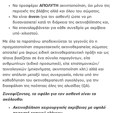
Να προσφέρει
ΑΠΟΛΥΤΗ
ακινητοποίηση, όχι μόνο της
περιοχής της βλάβης αλλά και όλου του σώματος.
Να είναι
άνετη
(για τον ασθενή) ώστε να μη
δυσανασχετεί κατά τη διάρκεια της ακτινοβόλησης και,
Να επαναλαμβάνεται για κάθε συνεδρία με ακρίβεια
υπό-χιλιοστού.
Με όλα τα παραπάνω αποδεικνύεται το γεγονός ότι η
πραγματοποίηση στερεοτακτικής ακτινοθεραπείας σώματος
αποτελεί μια άκρως ειδική ακτινοθεραπευτική πράξη και ως
τέτοια βασίζεται σε ένα σύνολο παραγόντων, είτε
ανθρωπίνων (ειδικό προσωπικό), είτε επιστημονικών/
τεχνολογικών (μηχανήματα, ακινητοποίηση κλπ.) αλλά και
στην απόλυτη μεταξύ τους συνεργασία, πάντα υπό την
καθοδήγηση του ακτινοθεραπευτή ογκολόγου, για την
διασφάλιση της ποότητας όλης της αλυσίδας (QA).
Συνοψίζοντας, τα οφέλη για τον ασθενή είναι τα
ακόλουθα:
Ακτινοβόληση χειρουργικής ακρίβειας με υψηλό