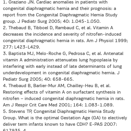
1. Graziano JN. Cardiac anomalies in patients with
congenital diaphragmatic hernia and their prognosis: a
report from the Congenital Diaphragmatic Hernia Study
group. J Pediatr Surg 2005; 40: 1.045-1.050.
2. Thebaud B, Tibboel D, Rambaud C, et al. Vitamin A
decreases the incidence and severity of nitrofen-induced
congenital diaphragmatic hernia in rats. Am J Physiol 1999;
277: L423-L429.
3. Baptista MJ, Melo-Roche G, Pedrosa C, et al. Antenatal
vitamin A administration attenuates lung hypoplasia by
interfering with early instead of late determinants of lung
underdevelopment in congenital diaphragmatic hernia. J
Pediatr Surg 2005; 40: 658-665.
4. Thebaud B, Barlier-Mur AM, Chailley-Heu B, et al.
Restoring effects of vitamin A on surfactant synthesis in
nitrofen – induced congenital diaphragmatic hernia in rats.
Am J Respir Crit Care Med 2001; 164: 1.083-1.089.
5. Stevens TP, Congenital Diaphragmatic Hernia Study
Group. What is the optimal Gestation Age (GA) to electively
deliver term infants known to have CDH? E-PAS 2007: