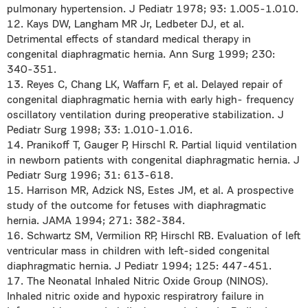
pulmonary hypertension. J Pediatr 1978; 93: 1.005-1.010.
12. Kays DW, Langham MR Jr, Ledbeter DJ, et al.
Detrimental effects of standard medical therapy in
congenital diaphragmatic hernia. Ann Surg 1999; 230:
340-351.
13. Reyes C, Chang LK, Waffarn F, et al. Delayed repair of
congenital diaphragmatic hernia with early high- frequency
oscillatory ventilation during preoperative stabilization. J
Pediatr Surg 1998; 33: 1.010-1.016.
14. Pranikoff T, Gauger P, Hirschl R. Partial liquid ventilation
in newborn patients with congenital diaphragmatic hernia. J
Pediatr Surg 1996; 31: 613-618.
15. Harrison MR, Adzick NS, Estes JM, et al. A prospective
study of the outcome for fetuses with diaphragmatic
hernia. JAMA 1994; 271: 382-384.
16. Schwartz SM, Vermilion RP, Hirschl RB. Evaluation of left
ventricular mass in children with left-sided congenital
diaphragmatic hernia. J Pediatr 1994; 125: 447-451.
17. The Neonatal Inhaled Nitric Oxide Group (NINOS).
Inhaled nitric oxide and hypoxic respiratrory failure in