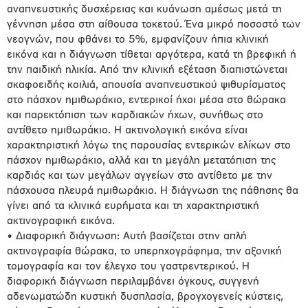
αναπνευστικής δυσχέρειας και κυάνωση αμέσως μετά τη
γέννηση μέσα στη αίθουσα τοκετού. Ένα μικρό ποσοστό των
νεογνών, που φθάνει το 5%, εμφανίζουν ήπια κλινική
εικόνα και η διάγνωση τίθεται αργότερα, κατά τη βρεφική ή
την παιδική ηλικία. Από την κλινική εξέταση διαπιστώνεται
σκαφοειδής κοιλιά, απουσία αναπνευστικού ψιθυρίσματος
στο πάσχον ημιθωράκιο, εντερικοί ήχοι μέσα στο θώρακα
και παρεκτόπιση των καρδιακών ήχων, συνήθως στο
αντίθετο ημιθωράκιο. Η ακτινολογική εικόνα είναι
χαρακτηριστική λόγω της παρουσίας εντερικών ελίκων στο
πάσχον ημιθωράκιο, αλλά και τη μεγάλη μετατόπιση της
καρδιάς και των μεγάλων αγγείων στο αντίθετο με την
πάσχουσα πλευρά ημιθωράκιο. Η διάγνωση της πάθησης θα
γίνει από τα κλινικά ευρήματα και τη χαρακτηριστική
ακτινογραφική εικόνα.
• Διαφορική διάγνωση: Αυτή βασίζεται στην απλή
ακτινογραφία θώρακα, το υπερηχογράφημα, την αξονική
τομογραφία και τον έλεγχο του γαστρεντερικού. Η
διαφορική διάγνωση περιλαμβάνει όγκους, συγγενή
αδενωματώδη κυστική δυσπλασία, βρογχογενείς κύστεις,