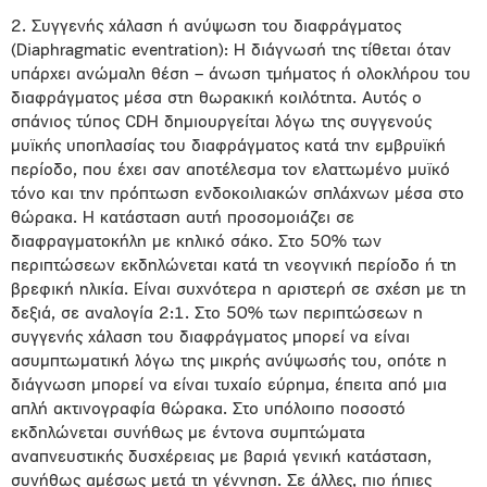
2. Συγγενής χάλαση ή ανύψωση του διαφράγματος
(Diaphragmatic eventration): Η διάγνωσή της τίθεται όταν
υπάρχει ανώμαλη θέση – άνωση τμήματος ή ολοκλήρου του
διαφράγματος μέσα στη θωρακική κοιλότητα. Αυτός ο
σπάνιος τύπος CDH δημιουργείται λόγω της συγγενούς
μυϊκής υποπλασίας του διαφράγματος κατά την εμβρυϊκή
περίοδο, που έχει σαν αποτέλεσμα τον ελαττωμένο μυϊκό
τόνο και την πρόπτωση ενδοκοιλιακών σπλάχνων μέσα στο
θώρακα. Η κατάσταση αυτή προσομοιάζει σε
διαφραγματοκήλη με κηλικό σάκο. Στο 50% των
περιπτώσεων εκδηλώνεται κατά τη νεογνική περίοδο ή τη
βρεφική ηλικία. Είναι συχνότερα η αριστερή σε σχέση με τη
δεξιά, σε αναλογία 2:1. Στο 50% των περιπτώσεων η
συγγενής χάλαση του διαφράγματος μπορεί να είναι
ασυμπτωματική λόγω της μικρής ανύψωσής του, οπότε η
διάγνωση μπορεί να είναι τυχαίο εύρημα, έπειτα από μια
απλή ακτινογραφία θώρακα. Στο υπόλοιπο ποσοστό
εκδηλώνεται συνήθως με έντονα συμπτώματα
αναπνευστικής δυσχέρειας με βαριά γενική κατάσταση,
συνήθως αμέσως μετά τη γέννηση. Σε άλλες, πιο ήπιες