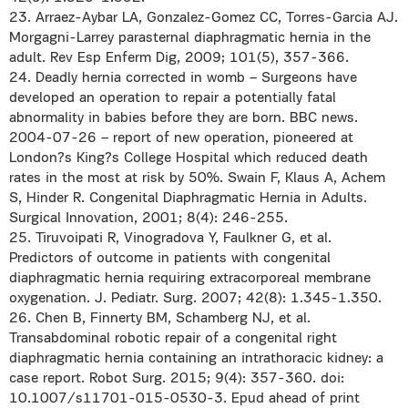
23. Arraez-Aybar LA, Gonzalez-Gomez CC, Torres-Garcia AJ.
Morgagni-Larrey parasternal diaphragmatic hernia in the
adult. Rev Esp Enferm Dig, 2009; 101(5), 357-366.
24. Deadly hernia corrected in womb – Surgeons have
developed an operation to repair a potentially fatal
abnormality in babies before they are born. BBC news.
2004-07-26 – report of new operation, pioneered at
London?s King?s College Hospital which reduced death
rates in the most at risk by 50%. Swain F, Klaus A, Achem
S, Hinder R. Congenital Diaphragmatic Hernia in Adults.
Surgical Innovation, 2001; 8(4): 246-255.
25. Tiruvoipati R, Vinogradova Y, Faulkner G, et al.
Predictors of outcome in patients with congenital
diaphragmatic hernia requiring extracorporeal membrane
oxygenation. J. Pediatr. Surg. 2007; 42(8): 1.345-1.350.
26. Chen B, Finnerty BM, Schamberg NJ, et al.
Transabdominal robotic repair of a congenital right
diaphragmatic hernia containing an intrathoracic kidney: a
case report. Robot Surg. 2015; 9(4): 357-360. doi:
10.1007/s11701-015-0530-3. Epud ahead of print