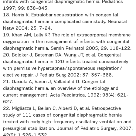
infants with congenital diaphragmatic hernia. Pediatrics
1997; 99: 838-845.
18. Harris K. Extralobar sequestration with congenital
diaphragmatic hernia: a complicated case study. Neonatal
Netw 2004; 23: 7-24.
19. Khan AM, Lally KP. The role of extracorporeal membrane
oxygenation in the management of infants with congenital
diaphragmatic hernia. Semin Perinatol 2005; 29: 118-122.
20. Boloker J, Bateman DA, Wung JT, et al. Congenital
diaphragmatic hernia in 120 infants treated consecutively
with permissive hypercapnea/spontaneous respiration/
elective repair. J Pediatr Surg 2002; 37: 357-366.
21. Gaxiola A, Varon J, Valladolid G. Congenital
diaphragmatic hernia: an overview of the etiology and
current management. Acta Paediatrica, 1992; 98(4): 621-
627.
22. Migliazza L, Bellan C, Alberti D, et al. Retrospective
study of 111 cases of congenital diaphragmatic hernia
treated with early high-frequency oscillatory ventilation and
presurgical stabilization. Journal of Pediatric Surgery, 2007;
42(9): 1.526-1.532.