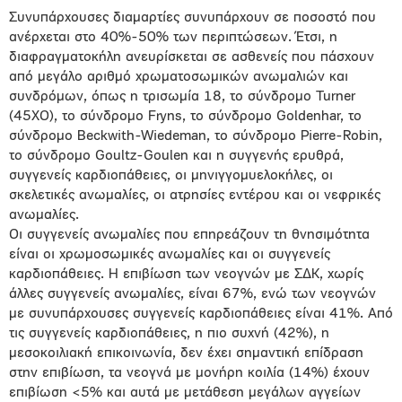
Συνυπάρχουσες διαμαρτίες συνυπάρχουν σε ποσοστό που
ανέρχεται στο 40%-50% των περιπτώσεων. Έτσι, η
διαφραγματοκήλη ανευρίσκεται σε ασθενείς που πάσχουν
από μεγάλο αριθμό χρωματοσωμικών ανωμαλιών και
συνδρόμων, όπως η τρισωμία 18, το σύνδρομο Turner
(45XO), το σύνδρομο Fryns, το σύνδρομο Goldenhar, το
σύνδρομο Beckwith-Wiedeman, το σύνδρομο Pierre-Robin,
το σύνδρομο Goultz-Goulen και η συγγενής ερυθρά,
συγγενείς καρδιοπάθειες, οι μηνιγγομυελοκήλες, οι
σκελετικές ανωμαλίες, οι ατρησίες εντέρου και οι νεφρικές
ανωμαλίες.
Οι συγγενείς ανωμαλίες που επηρεάζουν τη θνησιμότητα
είναι οι χρωμοσωμικές ανωμαλίες και οι συγγενείς
καρδιοπάθειες. Η επιβίωση των νεογνών με ΣΔΚ, χωρίς
άλλες συγγενείς ανωμαλίες, είναι 67%, ενώ των νεογνών
με συνυπάρχουσες συγγενείς καρδιοπάθειες είναι 41%. Από
τις συγγενείς καρδιοπάθειες, η πιο συχνή (42%), η
μεσοκοιλιακή επικοινωνία, δεν έχει σημαντική επίδραση
στην επιβίωση, τα νεογνά με μονήρη κοιλία (14%) έχουν
επιβίωση <5% και αυτά με μετάθεση μεγάλων αγγείων