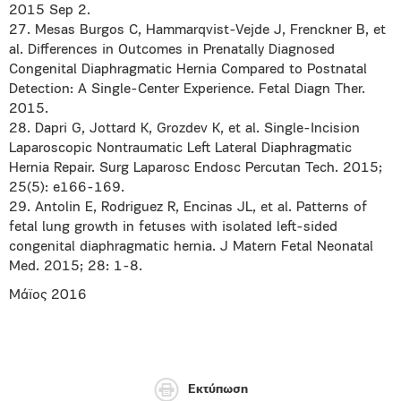
2015 Sep 2.
27. Mesas Burgos C, Hammarqvist-Vejde J, Frenckner B, et
al. Differences in Outcomes in Prenatally Diagnosed
Congenital Diaphragmatic Hernia Compared to Postnatal
Detection: A Single-Center Experience. Fetal Diagn Ther.
2015.
28. Dapri G, Jottard K, Grozdev K, et al. Single-Incision
Laparoscopic Nontraumatic Left Lateral Diaphragmatic
Hernia Repair. Surg Laparosc Endosc Percutan Tech. 2015;
25(5): e166-169.
29. Antolin E, Rodriguez R, Encinas JL, et al. Patterns of
fetal lung growth in fetuses with isolated left-sided
congenital diaphragmatic hernia. J Matern Fetal Neonatal
Med. 2015; 28: 1-8.
Μάϊος 2016
Εκτύπωση