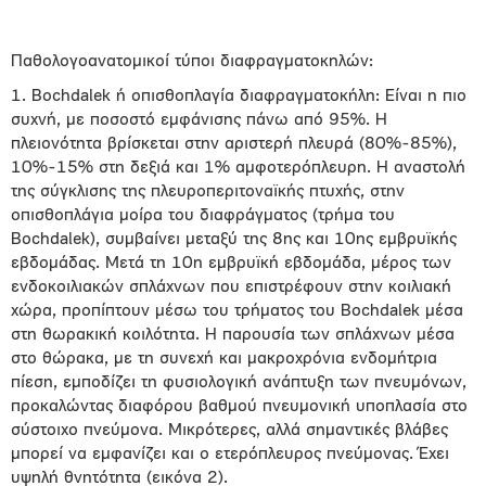
Παθολογοανατομικοί τύποι διαφραγματοκηλών:
1. Bochdalek ή οπισθοπλαγία διαφραγματοκήλη: Είναι η πιο
συχνή, με ποσοστό εμφάνισης πάνω από 95%. Η
πλειονότητα βρίσκεται στην αριστερή πλευρά (80%-85%),
10%-15% στη δεξιά και 1% αμφοτερόπλευρη. Η αναστολή
της σύγκλισης της πλευροπεριτοναϊκής πτυχής, στην
οπισθοπλάγια μοίρα του διαφράγματος (τρήμα του
Bochdalek), συμβαίνει μεταξύ της 8ης και 10ης εμβρυϊκής
εβδομάδας. Μετά τη 10η εμβρυϊκή εβδομάδα, μέρος των
ενδοκοιλιακών σπλάχνων που επιστρέφουν στην κοιλιακή
χώρα, προπίπτουν μέσω του τρήματος του Bochdalek μέσα
στη θωρακική κοιλότητα. Η παρουσία των σπλάχνων μέσα
στο θώρακα, με τη συνεχή και μακροχρόνια ενδομήτρια
πίεση, εμποδίζει τη φυσιολογική ανάπτυξη των πνευμόνων,
προκαλώντας διαφόρου βαθμού πνευμονική υποπλασία στο
σύστοιχο πνεύμονα. Μικρότερες, αλλά σημαντικές βλάβες
μπορεί να εμφανίζει και ο ετερόπλευρος πνεύμονας. Έχει
υψηλή θνητότητα (εικόνα 2).