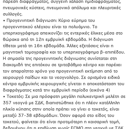
πάρεση διαφράγματος, συγγενή χάλαση ημιδιαφράγματος,
πνευμονικές κύστεις, πνευμονικό απόλυμα και πλευριτικές
συλλογές.
• Προγεννητική διάγνωση: Κύριο εύρημα του
προγεννητικού ελέγχου είναι το πολυάμνιο. Το
υπερηχογράφημα απεικονίζει τις εντερικές έλικες μέσα στο
θώρακα από τη 12η εμβρυϊκή εβδομάδα. Η διάγνωση
τίθεται μετά τη 16η εβδομάδα. Άλλες εξετάσεις είναι η
μαγνητική τομογραφία και το υπερηχογράφημα β-επιπέδου.
Η σημασία της προγεννητικής διάγνωσης συνίσταται στη
διακομιδή της επιτόκου σε τριτοβάθμιο κέντρο και παρέχει
τον απαραίτητο χρόνο για προγεννητική εκτίμηση από το
χειρουργό παίδων και το νεογνολόγο. Σε ορισμένα ειδικά
κέντρα εμβρυϊκής χειρουργικής γίνεται η αποκατάσταση του
διαφράγματος κατά την εμβρυϊκή περίοδο (εικόνα 4)
• Τοκετός: Σε μια πρόσφατη μεγάλη πολυκεντρική μελέτη σε
357 νεογνά με ΣΔΚ, διαπιστώθηκε ότι η πλέον κατάλληλη
ηλικία κύησης στην οποία πρέπει να γίνει ο τοκετός, είναι
μεταξύ 37-38 εβδομάδων. Όσον αφορά στο είδος του
τοκετού, φαίνεται ότι είναι προτιμότερη η καισαρική τομή,
δεδομένου ότι η επιβίωση χωρίς ECMO στα νεογνά με ΣΔΚ