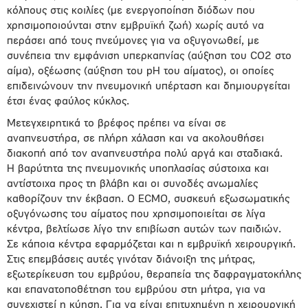
κόλπους στις κοιλίες (με ενεργοποίηση διόδων που
χρησιμοποιούνται στην εμβρυϊκή ζωή) χωρίς αυτό να
περάσει από τους πνεύμονες για να οξυγονωθεί, με
συνέπεια την εμφάνιση υπερκαπνίας (αύξηση του CO2 στο
αίμα), οξέωσης (αύξηση του pH του αίματος), οι οποίες
επιδεινώνουν την πνευμονική υπέρταση και δημιουργείται
έτσι ένας φαύλος κύκλος.
Μετεγχειρητικά το βρέφος πρέπει να είναι σε
αναπνευστήρα, σε πλήρη χάλαση και να ακολουθήσει
διακοπή από τον αναπνευστήρα πολύ αργά και σταδιακά.
Η βαρύτητα της πνευμονικής υποπλασίας σύστοιχα και
αντίστοιχα προς τη βλάβη και οι συνοδές ανωμαλίες
καθορίζουν την έκβαση. Ο ECMO, συσκευή εξωσωματικής
οξυγόνωσης του αίματος που χρησιμοποιείται σε λίγα
κέντρα, βελτίωσε λίγο την επιβίωση αυτών των παιδιών.
Σε κάποια κέντρα εφαρμόζεται και η εμβρυϊκή χειρουργική.
Στις επεμβάσεις αυτές γινόταν διάνοιξη της μήτρας,
εξωτερίκευση του εμβρύου, θεραπεία της δαφραγματοκήλης
και επανατοποθέτηση του εμβρύου στη μήτρα, για να
συνεχιστεί η κύηση. Για να είναι επιτυχημένη η χειρουργική