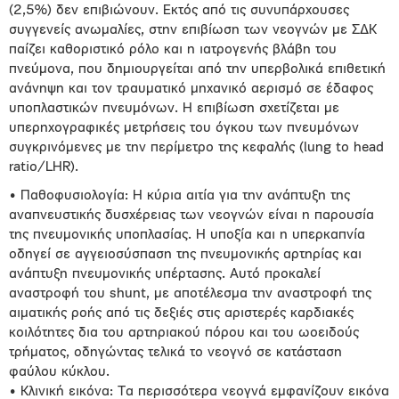
(2,5%) δεν επιβιώνουν. Εκτός από τις συνυπάρχουσες
συγγενείς ανωμαλίες, στην επιβίωση των νεογνών με ΣΔΚ
παίζει καθοριστικό ρόλο και η ιατρογενής βλάβη του
πνεύμονα, που δημιουργείται από την υπερβολικά επιθετική
ανάνηψη και τον τραυματικό μηχανικό αερισμό σε έδαφος
υποπλαστικών πνευμόνων. Η επιβίωση σχετίζεται με
υπερηχογραφικές μετρήσεις του όγκου των πνευμόνων
συγκρινόμενες με την περίμετρο της κεφαλής (lung to head
ratio/LHR).
• Παθοφυσιολογία: Η κύρια αιτία για την ανάπτυξη της
αναπνευστικής δυσχέρειας των νεογνών είναι η παρουσία
της πνευμονικής υποπλασίας. Η υποξία και η υπερκαπνία
οδηγεί σε αγγειοσύσπαση της πνευμονικής αρτηρίας και
ανάπτυξη πνευμονικής υπέρτασης. Αυτό προκαλεί
αναστροφή του shunt, με αποτέλεσμα την αναστροφή της
αιματικής ροής από τις δεξιές στις αριστερές καρδιακές
κοιλότητες δια του αρτηριακού πόρου και του ωοειδούς
τρήματος, οδηγώντας τελικά το νεογνό σε κατάσταση
φαύλου κύκλου.
• Κλινική εικόνα: Τα περισσότερα νεογνά εμφανίζουν εικόνα