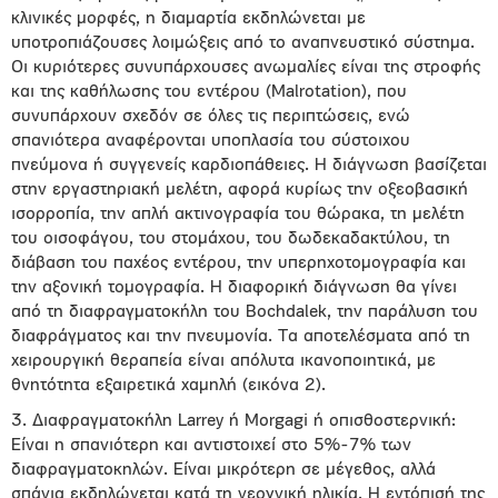
κλινικές μορφές, η διαμαρτία εκδηλώνεται με
υποτροπιάζουσες λοιμώξεις από το αναπνευστικό σύστημα.
Οι κυριότερες συνυπάρχουσες ανωμαλίες είναι της στροφής
και της καθήλωσης του εντέρου (Malrotation), που
συνυπάρχουν σχεδόν σε όλες τις περιπτώσεις, ενώ
σπανιότερα αναφέρονται υποπλασία του σύστοιχου
πνεύμονα ή συγγενείς καρδιοπάθειες. Η διάγνωση βασίζεται
στην εργαστηριακή μελέτη, αφορά κυρίως την οξεοβασική
ισορροπία, την απλή ακτινογραφία του θώρακα, τη μελέτη
του οισοφάγου, του στομάχου, του δωδεκαδακτύλου, τη
διάβαση του παχέος εντέρου, την υπερηχοτομογραφία και
την αξονική τομογραφία. Η διαφορική διάγνωση θα γίνει
από τη διαφραγματοκήλη του Bochdalek, την παράλυση του
διαφράγματος και την πνευμονία. Τα αποτελέσματα από τη
χειρουργική θεραπεία είναι απόλυτα ικανοποιητικά, με
θνητότητα εξαιρετικά χαμηλή (εικόνα 2).
3. Διαφραγματοκήλη Larrey ή Morgagi ή οπισθοστερνική:
Είναι η σπανιότερη και αντιστοιχεί στο 5%-7% των
διαφραγματοκηλών. Είναι μικρότερη σε μέγεθος, αλλά
σπάνια εκδηλώνεται κατά τη νεογνική ηλικία. Η εντόπισή της