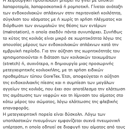
Η χειρουργική προσπέλαση μπορεί να γίνει με ανοικτή
λαπαροτομία, λαπαροσκοπικά ή ρομποτική. Γίνεται ανάταξη
των ενδοκοιλιακών σπλάχνων στην περιτοναϊκή κοιλότητα,
σύγκλιση του χάσματος με ή χωρίς τη χρήση πλέγματος και
διόρθωση των ανωμαλιών της θέσης των εντέρων
(malrotation), η οποία σχεδόν πάντα συνυπάρχει. Συνήθως
το κύτος της κοιλιάς είναι μικρό σε χωρητικότητα λόγω της
απουσίας μέρους των ενδοκοιλιακών σπλάχνων κατά την
εμβρυϊκή περίοδο. Για την αύξηση της χωρητικότητάς του
χρησιμοποιούνται η διάταση των κοιλιακών τοιχωμάτων
(stretch) ή, συχνότερα, η δημιουργία μιας προσωρινής
μετεγχειρητικής κοιλιοκήλης, με τη χρήση ειδικών
προθεμάτων τύπου GoreTex. Έτσι, αποφεύγεται η αύξηση
της ενδοκοιλιακής πίεσης και η συμπίεση των μεγάλων
αγγείων της κοιλιάς, που έχει σαν αποτέλεσμα την ελάττωση
της αιμάτωσης των νεφρών και τη λίμναση του αίματος στο
κάτω μέρος του σώματος, λόγω ελάττωσης της φλεβικής
επαναφοράς.
Η μετεγχειρητική πορεία είναι δύσκολη. Λόγω των
υποπλαστικών πνευμόνων εμφανίζεται συχνά πνευμονική
υπέρταση, η οποία οδηγεί σε διαφυγή του αίματος από τους