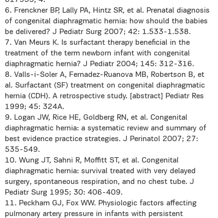
617935, 4.
6. Frenckner BP, Lally PA, Hintz SR, et al. Prenatal diagnosis
of congenital diaphragmatic hernia: how should the babies
be delivered? J Pediatr Surg 2007; 42: 1.533-1.538.
7. Van Meurs K. Is surfactant therapy beneficial in the
treatment of the term newborn infant with congenital
diaphragmatic hernia? J Pediatr 2004; 145: 312-316.
8. Valls-i-Soler A, Fernadez-Ruanova MB, Robertson B, et
al. Surfactant (SF) treatment on congenital diaphragmatic
hernia (CDH). A retrospective study. [abstract] Pediatr Res
1999; 45: 324A.
9. Logan JW, Rice HE, Goldberg RN, et al. Congenital
diaphragmatic hernia: a systematic review and summary of
best evidence practice strategies. J Perinatol 2007; 27:
535-549.
10. Wung JT, Sahni R, Moffitt ST, et al. Congenital
diaphragmatic hernia: survival treated with very delayed
surgery, spontaneous respiration, and no chest tube. J
Pediatr Surg 1995; 30: 406-409.
11. Peckham GJ, Fox WW. Physiologic factors affecting
pulmonary artery pressure in infants with persistent