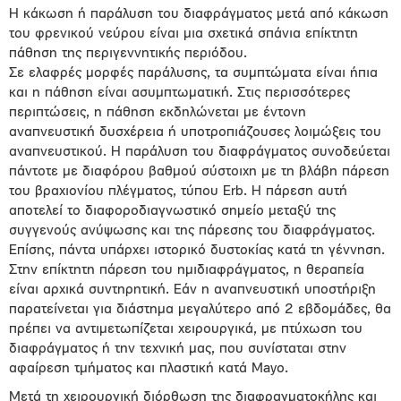
Η κάκωση ή παράλυση του διαφράγματος μετά από κάκωση
του φρενικού νεύρου είναι μια σχετικά σπάνια επίκτητη
πάθηση της περιγεννητικής περιόδου.
Σε ελαφρές μορφές παράλυσης, τα συμπτώματα είναι ήπια
και η πάθηση είναι ασυμπτωματική. Στις περισσότερες
περιπτώσεις, η πάθηση εκδηλώνεται με έντονη
αναπνευστική δυσχέρεια ή υποτροπιάζουσες λοιμώξεις του
αναπνευστικού. Η παράλυση του διαφράγματος συνοδεύεται
πάντοτε με διαφόρου βαθμού σύστοιχη με τη βλάβη πάρεση
του βραχιονίου πλέγματος, τύπου Erb. Η πάρεση αυτή
αποτελεί το διαφοροδιαγνωστικό σημείο μεταξύ της
συγγενούς ανύψωσης και της πάρεσης του διαφράγματος.
Επίσης, πάντα υπάρχει ιστορικό δυστοκίας κατά τη γέννηση.
Στην επίκτητη πάρεση του ημιδιαφράγματος, η θεραπεία
είναι αρχικά συντηρητική. Εάν η αναπνευστική υποστήριξη
παρατείνεται για διάστημα μεγαλύτερο από 2 εβδομάδες, θα
πρέπει να αντιμετωπίζεται χειρουργικά, με πτύχωση του
διαφράγματος ή την τεχνική μας, που συνίσταται στην
αφαίρεση τμήματος και πλαστική κατά Mayo.
Μετά τη χειρουργική διόρθωση της διαφραγματοκήλης και