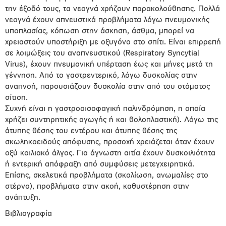
την έξοδό τους, τα νεογνά χρήζουν παρακολούθησης. Πολλά
νεογνά έχουν απνευστικά προβλήματα λόγω πνευμονικής
υποπλασίας, κόπωση στην άσκηση, άσθμα, μπορεί να
χρειαστούν υποστήριξη με οξυγόνο στο σπίτι. Είναι επιρρεπή
σε λοιμώξεις του αναπνευστικού (Respiratory Syncytial
Virus), έχουν πνευμονική υπέρταση έως και μήνες μετά τη
γέννηση. Από το γαστρεντερικό, λόγω δυσκολίας στην
αναπνοή, παρουσιάζουν δυσκολία στην από του στόματος
σίτιση.
Συχνή είναι η γαστροοισοφαγική παλινδρόμηση, η οποία
χρήζει συντηρητικής αγωγής ή και θολοπλαστική). Λόγω της
άτυπης θέσης του εντέρου και άτυπης θέσης της
σκωληκοειδούς απόφυσης, προσοχή χρειάζεται όταν έχουν
οξύ κοιλιακό άλγος. Για άγνωστη αιτία έχουν δυσκοιλιότητα
ή εντερική απόφραξη από συμφύσεις μετεγχειρητικά.
Επίσης, σκελετικά προβλήματα (σκολίωση, ανωμαλίες στο
στέρνο), προβλήματα στην ακοή, καθυστέρηση στην
ανάπτυξη.
Bιβλιογραφία