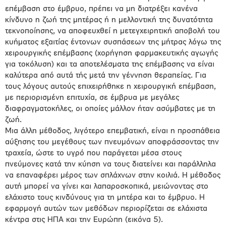
επέμβαση στο έμβρυο, πρέπει να μη διατρέξει κανένα
κίνδυνο η ζωή της μητέρας ή η μελλοντική της δυνατότητα
τεκνοποίησης, να αποφευχθεί η μετεγχειρητική αποβολή του
κυήματος εξαιτίας έντονων συσπάσεων της μήτρας λόγω της
χειρουργικής επέμβασης (χορήγηση φαρμακευτικής αγωγής
για τοκόλυση) και τα αποτελέσματα της επέμβασης να είναι
καλύτερα από αυτά τής μετά την γέννηση θεραπείας. Για
τους λόγους αυτούς επιχειρήθηκε η χειρουργική επέμβαση,
με περιορισμένη επιτυχία, σε έμβρυα με μεγάλες
διαφραγματοκήλες, οι οποίες μάλλον ήταν ασύμβατες με τη
ζωή.
Μια άλλη μέθοδος, λιγότερο επεμβατική, είναι η προσπάθεια
αύξησης του μεγέθους των πνευμόνων αποφράσσοντας την
τραχεία, ώστε το υγρό που παράγεται μέσα στους
πνεύμονες κατά την κύηση να τους διατείνει και παράλληλα
να επαναφέρει μέρος των σπλάχνων στην κοιλιά. Η μέθοδος
αυτή μπορεί να γίνει και λαπαροσκοπικά, μειώνοντας στο
ελάχιστο τους κινδύνους για τη μητέρα και το έμβρυο. Η
εφαρμογή αυτών των μεθόδων περιορίζεται σε ελάχιστα
κέντρα στις ΗΠΑ και την Ευρώπη (εικόνα 5).