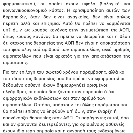
φαρμακευτικοί), οι οποίοι έχουν υψηλό βιολογικό και
κοινωνικοοικονομικό κόστος. Η χρησιμοποίηση αυτών των
θεραπειών, όταν δεν είναι αναγκαίες, δεν είναι απλώς
περιττή αλλά και επιζήμια. Αυτό θα πρέπει να λαμβάνεται
υπ? όψιν ως χρυσός κανόνας στην αντιμετώπιση της ΑΘΠ,
όπως χρυσός κανόνας θα πρέπει να θεωρείται και η θέση
ότι στόχος της θεραπείας της ΑΘΠ δεν είναι η αποκατάσταση
του φυσιολογικού αριθμού των αιμοπεταλίων, αλλά αριθμός
αιμοπεταλίων που είναι αρκετός για την αποκατάσταση της
αιμόστασης.
Για την επιλογή του σωστού χρόνου παρέμβασης, αλλά και
του τύπου της θεραπείας που θα πρέπει να εφαρμοστεί σε
δεδομένο ασθενή, έχουν δημιουργηθεί ορισμένοι
αλγόριθμοι, οι οποίοι βασίζονται στην παρουσία ή όχι
αιμορραγικών εκδηλώσεων και στον αριθμό των
αιμοπεταλίων. Ωστόσο, υπάρχουν και άλλες παράμετροι που
θα πρέπει επίσης να ληφθούν υπ’ όψιν, στην έναρξη ή
επανέναρξη θεραπείας στην ΑΘΠ. Οι παράγοντες αυτοί, όσο
και αν φαίνονται δευτερεύοντες, για ορισμένους ασθενείς
έχουν ιδιαίτερη σημασία και η αγνόησή τους ενδεχομένως