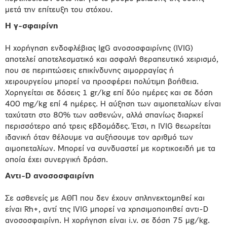
μετά την επίτευξη του στόχου.
Η γ-σφαιρίνη
Η χορήγηση ενδοφλέβιας IgG ανοσοσφαιρίνης (IVIG)
αποτελεί αποτελεσματικό και ασφαλή θεραπευτικό χειρισμό,
που σε περιπτώσεις επικίνδυνης αιμορραγίας ή
χειρουργείου μπορεί να προσφέρει πολύτιμη βοήθεια.
Χορηγείται σε δόσεις 1 gr/kg επί δύο ημέρες και σε δόση
400 mg/kg επί 4 ημέρες. Η αύξηση των αιμοπεταλίων είναι
ταχύτατη στο 80% των ασθενών, αλλά σπανίως διαρκεί
περισσότερο από τρεις εβδομάδες. Έτσι, η IVIG θεωρείται
ιδανική όταν θέλουμε να αυξήσουμε τον αριθμό των
αιμοπεταλίων. Μπορεί να συνδυαστεί με κορτικοειδή με τα
οποία έχει συνεργική δράση.
Αντι-D ανοσοσφαιρίνη
Σε ασθενείς με ΑΘΠ που δεν έχουν σπληνεκτομηθεί και
είναι Rh+, αντί της IVIG μπορεί να χρησιμοποιηθεί αντι-D
ανοσοσφαιρίνη. Η χορήγηση είναι i.v. σε δόση 75 μg/kg.