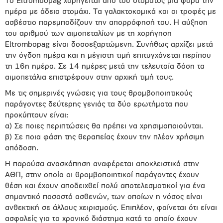
Το Eltrombopag χορηγείται από του στόματος μια φορά την
ημέρα με άδειο στομάχι. Τα γαλακτοκομικά και οι τροφές με
ασβέστιο παρεμποδίζουν την απορρόφησή του. Η αύξηση
του αριθμού των αιμοπεταλίων με τη χορήγηση
Eltrombopag είναι δοσοεξαρτώμενη. Συνήθως αρχίζει μετά
την όγδοη ημέρα και η μέγιστη τιμή επιτυγχάνεται περίπου
τη 16η ημέρα. Σε 14 ημέρες μετά την τελευταία δόση τα
αιμοπετάλια επιστρέφουν στην αρχική τιμή τους.
Με τις σημερινές γνώσεις για τους θρομβοποιητικούς
παράγοντες δεύτερης γενιάς τα δύο ερωτήματα που
προκύπτουν είναι:
α) Σε ποιες περιπτώσεις θα πρέπει να χρησιμοποιούνται.
β) Σε ποια φάση της θεραπείας έχουν την πλέον χρήσιμη
απόδοση.
Η παρούσα ανασκόπηση αναφέρεται αποκλειστικά στην
ΑΘΠ, στην οποία οι θρομβοποιητικοί παράγοντες έχουν
θέση και έχουν αποδειχθεί πολύ αποτελεσματικοί για ένα
σημαντικό ποσοστό ασθενών, των οποίων η νόσος είναι
ανθεκτική σε άλλους χειρισμούς. Επιπλέον, φαίνεται ότι είναι
ασφαλείς για το χρονικό διάστημα κατά το οποίο έχουν