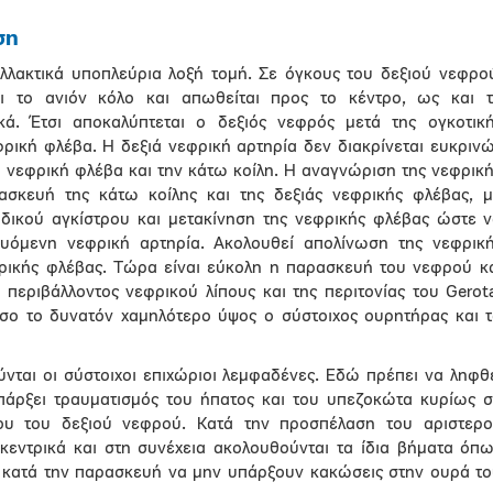
ση
λλακτικά υποπλεύρια λοξή τομή. Σε όγκους του δεξιού νεφρο
ι το ανιόν κόλο και απωθείται προς το κέντρο, ως και 
κά. Έτσι αποκαλύπτεται ο δεξιός νεφρός μετά της ογκοτικ
φρική φλέβα. Η δεξιά νεφρική αρτηρία δεν διακρίνεται ευκριν
ά νεφρική φλέβα και την κάτω κοίλη. Η αναγνώριση της νεφρικ
ασκευή της κάτω κοίλης και της δεξιάς νεφρικής φλέβας, 
ιδικού αγκίστρου και μετακίνηση της νεφρικής φλέβας ώστε 
ευόμενη νεφρική αρτηρία. Ακολουθεί απολίνωση της νεφρικ
φρικής φλέβας. Τώρα είναι εύκολη η παρασκευή του νεφρού κ
 περιβάλλοντος νεφρικού λίπους και της περιτονίας του Gerot
σο το δυνατόν χαμηλότερο ύψος ο σύστοιχος ουρητήρας και 
ύνται οι σύστοιχοι επιχώριοι λεμφαδένες. Εδώ πρέπει να ληφθ
πάρξει τραυματισμός του ήπατος και του υπεζοκώτα κυρίως 
ου του δεξιού νεφρού. Κατά την προσπέλαση του αριστερ
κεντρικά και στη συνέχεια ακολουθούνται τα ίδια βήματα όπ
ή κατά την παρασκευή να μην υπάρξουν κακώσεις στην ουρά τ