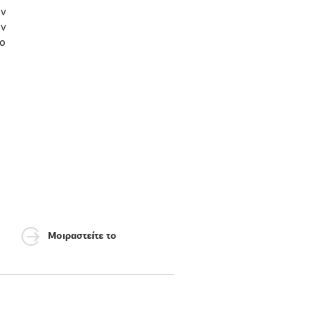
ην
υν
το
Μοιραστείτε το