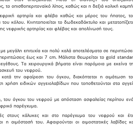
ρχεται στον υπεζωκότα. Μετά τη διάνοιξη του υπεζωκότ
ς, το οπισθοπεριτοναϊκό λίπος, καθώς και η δεξιά κολική καμπή
νεφρική αρτηρία και φλέβα καθώς και μέρος του ήπατος, τ
του κόλου. Κινητοποιείται το δωδεκαδάκτυλο και μετατοπίζετ
ης νεφρικής αρτηρίας και φλέβας και απολίνωσή τους.
με μεγάλη επιτυχία και πολύ καλά αποτελέσματα σε περιπτώσε
περιπτώσεις έως και 7 cm. Μάλιστα θεωρείται το gold standa
εγέθους. Τα χειρουργικά βήματα είναι παρόμοια με εκείνα τ
ρασκευή του νεφρού.
 κατά την αφαίρεση του όγκου, διακόπτεται η αιμάτωση τ
τη χρήση ειδικών αγγειολαβίδων που τοποθετούνται στα αγγε
, του όγκου του νεφρού με απόσταση ασφαλείας περίπου εν
εφρικό παρέγχυμα.
φές στους κάλυκες και στο παρέγχυμα του νεφρού και έτ
αι η αιμόστασή του. Αφαιρούνται οι αιμοστατικές λαβίδες κ