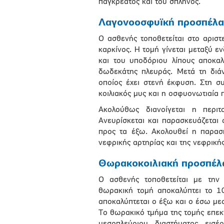
παγκρέατος και του σπληνός.
Λαγονοοσφυϊκή προσπέλ
Ο ασθενής τοποθετείται στο αριστ
καρκίνος. Η τομή γίνεται μεταξύ 
και του υποδόριου λίπους αποκαλ
δωδεκάτης πλευράς. Μετά τη διά
οποίος έχει στενή έκφυση. Στη συ
κοιλιακός μυς και η οσφυονωτιαία π
Ακολούθως διανοίγεται η περιτ
Ανευρίσκεται και παρασκευάζεται
προς τα έξω. Ακολουθεί η παρασ
νεφρικής αρτηρίας και της νεφρική
Θωρακοκοιλιακή προσπέλ
Ο ασθενής τοποθετείται με την
θωρακική τομή αποκαλύπτει το 10
αποκαλύπτεται ο έξω και ο έσω με
Το θωρακικό τμήμα της τομής επεκ