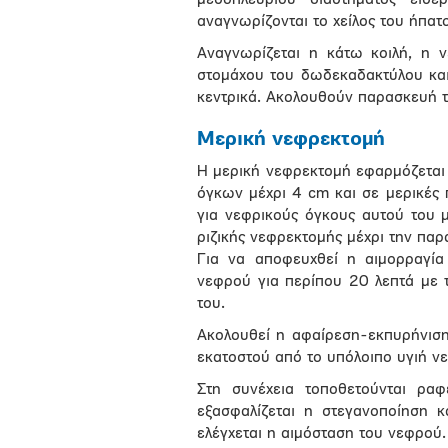
μεσοπλεύριου διαστήματος εισέ
αναγνωρίζονται το χείλος του ήπατο
Αναγνωρίζεται η κάτω κοιλή, η 
στομάχου του δωδεκαδακτύλου και 
κεντρικά. Ακολουθούν παρασκευή τ
Μερική νεφρεκτομή
Η μερική νεφρεκτομή εφαρμόζεται 
όγκων μέχρι 4 cm και σε μερικές 
για νεφρικούς όγκους αυτού του μ
ριζικής νεφρεκτομής μέχρι την πα
Για να αποφευχθεί η αιμορραγία
νεφρού για περίπου 20 λεπτά με 
του.
Ακολουθεί η αφαίρεση-εκπυρήνιση
εκατοστού από το υπόλοιπο υγιή ν
Στη συνέχεια τοποθετούνται ρα
εξασφαλίζεται η στεγανοποίηση κ
ελέγχεται η αιμόσταση του νεφρού.