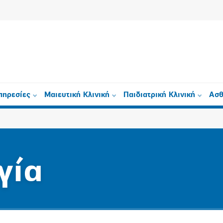
πηρεσίες
Μαιευτική Κλινική
Παιδιατρική Κλινική
Ασθ
γία