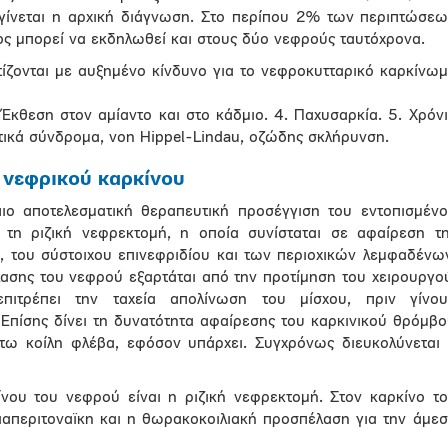
γίνεται η αρχική διάγνωση. Στο περίπου 2% των περιπτώσε
ος μπορεί να εκδηλωθεί και στους δύο νεφρούς ταυτόχρονα.
τίζονται με αυξημένο κίνδυνο για το νεφροκυτταρικό καρκίνω
. Έκθεση στον αμίαντο και στο κάδμιο. 4. Παχυσαρκία. 5. Χρόν
τικά σύνδρομα, von Hippel-Lindau, οζώδης σκλήρυνση.
 νεφρικού καρκίνου
πιο αποτελεσματική θεραπευτική προσέγγιση του εντοπισμέν
 τη ριζική νεφρεκτομή, η οποία συνίσταται σε αφαίρεση τ
ύ, του σύστοιχου επινεφριδίου και των περιοχικών λεμφαδένω
λασης του νεφρού εξαρτάται από την προτίμηση του χειρουργο
πιτρέπει την ταχεία απολίνωση του μίσχου, πριν γίνου
. Επίσης δίνει τη δυνατότητα αφαίρεσης του καρκινικού θρόμβ
τω κοίλη φλέβα, εφόσον υπάρχει. Συγχρόνως διευκολύνεται
ίνου του νεφρού είναι η ριζική νεφρεκτομή. Στον καρκίνο τ
απεριτοναϊκη και η θωρακοκοιλιακή προσπέλαση για την άμε