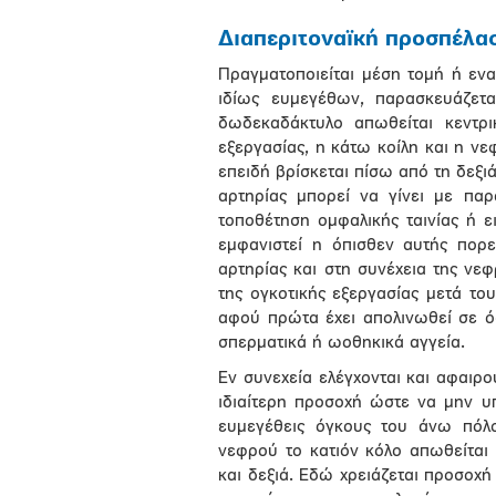
Διαπεριτοναϊκή προσπέλα
Πραγματοποιείται μέση τομή ή ενα
ιδίως ευμεγέθων, παρασκευάζετα
δωδεκαδάκτυλο απωθείται κεντρι
εξεργασίας, η κάτω κοίλη και η νε
επειδή βρίσκεται πίσω από τη δεξι
αρτηρίας μπορεί να γίνει με παρ
τοποθέτηση ομφαλικής ταινίας ή ε
εμφανιστεί η όπισθεν αυτής πορ
αρτηρίας και στη συνέχεια της νε
της ογκοτικής εξεργασίας μετά του
αφού πρώτα έχει απολινωθεί σε ό
σπερματικά ή ωοθηκικά αγγεία.
Εν συνεχεία ελέγχονται και αφαιρο
ιδιαίτερη προσοχή ώστε να μην υ
ευμεγέθεις όγκους του άνω πόλ
νεφρού το κατιόν κόλο απωθείται 
και δεξιά. Εδώ χρειάζεται προσοχ