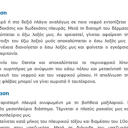
αση
ερό ή στο δεξιό πλάγιο αναλόγως σε ποιο νεφρό εντοπίζεται
ενδεκάτης και δωδεκάτης πλευράς. Μετά τη διατομή του δέρματ
ύπτεται ο έξω λοξός μυς. Αν χρειαστεί, γίνεται αφαίρεση τ
νοιξη του έξω λοξού μυός αποκαλύπτεται ο έσω λοξός μυς
νέχεια διανοίγεται ο έσω λοξός μυς και φαίνεται ο εγκάρσι
εριτονία.
ονία του Gerota και αποκαλύπτεται το περινεφρικό λίπο
 ο ουρητήρας με ανύψωση του κάτω πόλου και μετακίνησή τ
κευή του νεφρού και του νεφρικού μίσχου. Η απολίνωση τ
ς φλέβας μπορεί να γίνει χωριστά ή ταυτόχρονα.
αση
 αριστερή πλευρά ανυψωμένη με τη βοήθεια μαξιλαριού. 
ο μεσοπλεύριο διάστημα. Τέμνεται ο πλατύς ραχιαίος μυς κ
σοπλεύριος μυς.
τείνεται κατά μήκος του πλευρικού τόξου και διαμέσου του 10