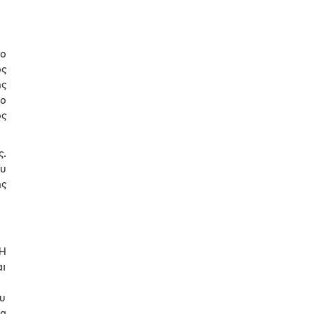
 ο
ος
ης
 ο
ος
ς.
ου
ης
Η
αι
ου