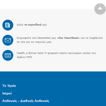
Δείτε
τα περιοδικά
μας
Εγγραφείτε στο Newsletter μας «
Our Heartbeat
» για να λαμβάνετε
τα νέα και τις παροχές μας.
Health_e Bonus Card: H ψηφιακή κάρτα προνομίων υγείας του
BONUS
CARD
Ομίλου HHG
Το Υγεία
Ιατροί
Ασθενείς – Διεθνείς Ασθενείς