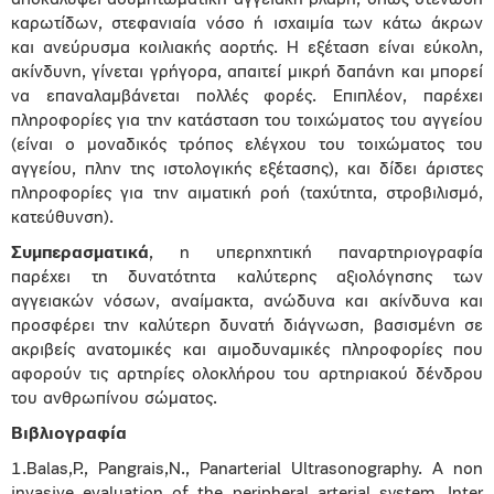
αποκαλύψει ασυμπτωματική αγγειακή βλάβη, όπως στένωση
καρωτίδων, στεφανιαία νόσο ή ισχαιμία των κάτω άκρων
και ανεύρυσμα κοιλιακής αορτής. Η εξέταση είναι εύκολη,
ακίνδυνη, γίνεται γρήγορα, απαιτεί μικρή δαπάνη και μπορεί
να επαναλαμβάνεται πολλές φορές. Επιπλέον, παρέχει
πληροφορίες για την κατάσταση του τοιχώματος του αγγείου
(είναι ο μοναδικός τρόπος ελέγχου του τοιχώματος του
αγγείου, πλην της ιστολογικής εξέτασης), και δίδει άριστες
πληροφορίες για την αιματική ροή (ταχύτητα, στροβιλισμό,
κατεύθυνση).
Συμπερασματικά
, η υπερηχητική παναρτηριογραφία
παρέχει τη δυνατότητα καλύτερης αξιολόγησης των
αγγειακών νόσων, αναίμακτα, ανώδυνα και ακίνδυνα και
προσφέρει την καλύτερη δυνατή διάγνωση, βασισμένη σε
ακριβείς ανατομικές και αιμοδυναμικές πληροφορίες που
αφορούν τις αρτηρίες ολοκλήρου του αρτηριακού δένδρου
του ανθρωπίνου σώματος.
Βιβλιογραφία
1.Balas,P., Pangrais,N., Panarterial Ultrasonography. A non