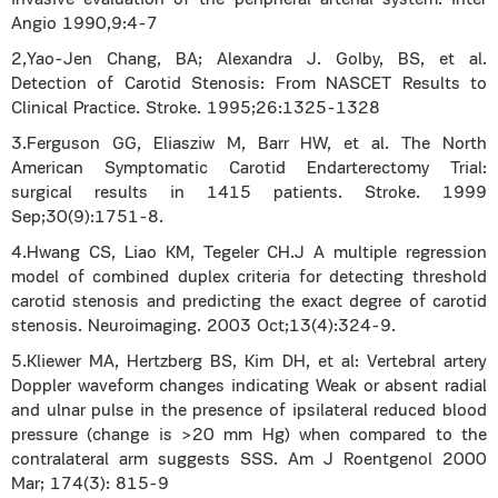
invasive evaluation of the peripheral arterial system. Inter
Angio 1990,9:4-7
2,Yao-Jen Chang, BA; Alexandra J. Golby, BS, et al.
Detection of Carotid Stenosis: From NASCET Results to
Clinical Practice. Stroke. 1995;26:1325-1328
3.Ferguson GG, Eliasziw M, Barr HW, et al. The North
American Symptomatic Carotid Endarterectomy Trial:
surgical results in 1415 patients. Stroke. 1999
Sep;30(9):1751-8.
4.Hwang CS, Liao KM, Tegeler CH.J A multiple regression
model of combined duplex criteria for detecting threshold
carotid stenosis and predicting the exact degree of carotid
stenosis. Neuroimaging. 2003 Oct;13(4):324-9.
5.Kliewer MA, Hertzberg BS, Kim DH, et al: Vertebral artery
Doppler waveform changes indicating Weak or absent radial
and ulnar pulse in the presence of ipsilateral reduced blood
pressure (change is >20 mm Hg) when compared to the
contralateral arm suggests SSS. Am J Roentgenol 2000
Mar; 174(3): 815-9