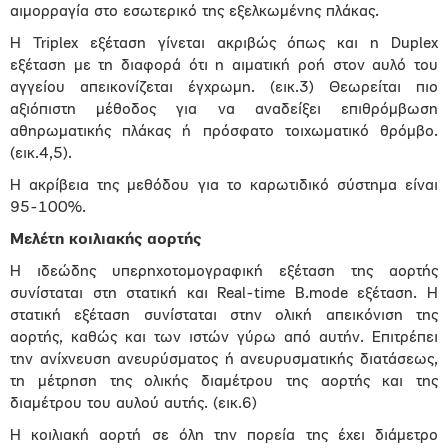
αιμορραγία στο εσωτερικό της εξελκωμένης πλάκας.
Η Triplex εξέταση γίνεται ακριβώς όπως και η Duplex
εξέταση με τη διαφορά ότι η αιματική ροή στον αυλό του
αγγείου απεικονίζεται έγχρωμη. (εικ.3) Θεωρείται πιο
αξιόπιστη μέθοδος για να αναδείξει επιθρόμβωση
αθηρωματικής πλάκας ή πρόσφατο τοιχωματικό θρόμβο.
(εικ.4,5).
Η ακρίβεια της μεθόδου για το καρωτιδικό σύστημα είναι
95-100%.
Μελέτη κοιλιακής αορτής
Η ιδεώδης υπερηχοτομογραφική εξέταση της αορτής
συνίσταται στη στατική και Real-time B.mode εξέταση. Η
στατική εξέταση συνίσταται στην ολική απεικόνιση της
αορτής, καθώς και των ιστών γύρω από αυτήν. Επιτρέπει
την ανίχνευση ανευρύσματος ή ανευρυσματικής διατάσεως,
τη μέτρηση της ολικής διαμέτρου της αορτής και της
διαμέτρου του αυλού αυτής. (εικ.6)
Η κοιλιακή αορτή σε όλη την πορεία της έχει διάμετρο