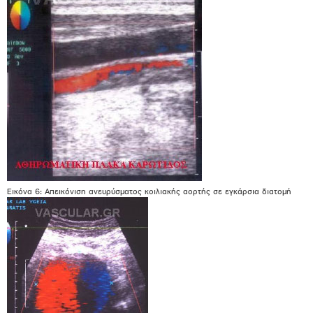
Εικόνα 6: Απεικόνιση ανευρύσματος κοιλιακής αορτής σε εγκάρσια διατομή