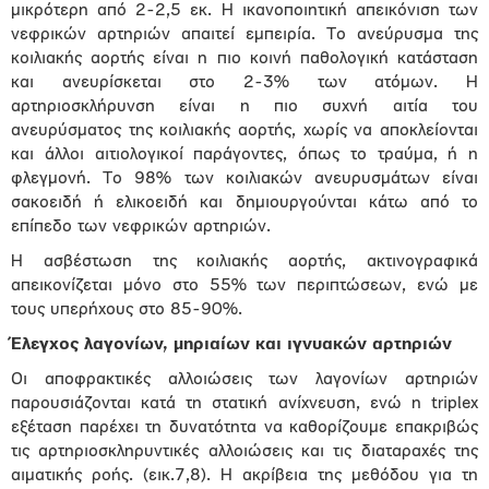
μικρότερη από 2-2,5 εκ. Η ικανοποιητική απεικόνιση των
νεφρικών αρτηριών απαιτεί εμπειρία. Το ανεύρυσμα της
κοιλιακής αορτής είναι η πιο κοινή παθολογική κατάσταση
και ανευρίσκεται στο 2-3% των ατόμων. Η
αρτηριοσκλήρυνση είναι η πιο συχνή αιτία του
ανευρύσματος της κοιλιακής αορτής, χωρίς να αποκλείονται
και άλλοι αιτιολογικοί παράγοντες, όπως το τραύμα, ή η
φλεγμονή. Το 98% των κοιλιακών ανευρυσμάτων είναι
σακοειδή ή ελικοειδή και δημιουργούνται κάτω από το
επίπεδο των νεφρικών αρτηριών.
Η ασβέστωση της κοιλιακής αορτής, ακτινογραφικά
απεικονίζεται μόνο στο 55% των περιπτώσεων, ενώ με
τους υπερήχους στο 85-90%.
Έλεγχος λαγονίων, μηριαίων και ιγνυακών αρτηριών
Οι αποφρακτικές αλλοιώσεις των λαγονίων αρτηριών
παρουσιάζονται κατά τη στατική ανίχνευση, ενώ η triplex
εξέταση παρέχει τη δυνατότητα να καθορίζουμε επακριβώς
τις αρτηριοσκληρυντικές αλλοιώσεις και τις διαταραχές της
αιματικής ροής. (εικ.7,8). Η ακρίβεια της μεθόδου για τη