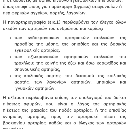
ή σε ασθενείς με υψηλό κίνδυνο εγκεφαλικών επεισοδίων,
όπως υποψήφιους για παράκαμψη (bypass) στεφανιαίων ή
περιφερικών αγγείων, αορτής, λαγονίων.
Η παναρτηριογραφία (εικ.1) περιλαμβάνει τον έλεγχο όλων
σχεδόν των αρτηριών του ανθρώπου και κυρίως:
των ενδοκρανιακών αρτηριακών στελεχών: της
προσθίας της μέσης, της οπισθίας και της βασικής
εγκεφαλικής αρτηρίας.
των εξωκρανιακών αρτηριακών στελεχών του
τραχήλου: της κοινής της έξω και έσω καρωτίδος και
σπονδυλικής αρτηρίας,
της κοιλιακής αορτής, του διχασμού της κοιλιακής
αορτής, των λαγονίων αρτηριών, μηριαίων και
ιγνυακών αρτηριών.
Η εξέταση περιλαμβάνει επίσης τον υπολογισμό του δείκτη
πιέσεως σφυρών, που είναι ο λόγος της αρτηριακής
πιέσεως της ραχιαίας του ποδός αρτηρίας, ή της οπισθίας
κνημιαίας αρτηρίας, προς την αρτηριακή πίεση της
βραχιονίου αρτηρίας, καθώς και ο έλεγχος των αρτηριών