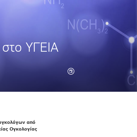
 στο ΥΓΕΙΑ
 ογκολόγων από
είας Ογκολογίας