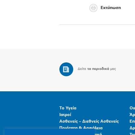
Εκτύπωση
Δείτε
τα περιοδικά
μας
Το Υγεία
Οι
Ιατροί
Άρ
Ασθενείς – Διεθνείς Ασθενείς
Επ
Ποιότητα & Ασφάλεια
Δρ
Ανθρώπινο Δυναμικό
Τι