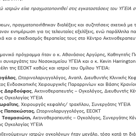
 ιατρών είχε πραγματοποιηθεί στις εγκαταστάσεις του ΥΓΕΙΑ στ
ψεων, πραγματοποιήθηκαν διαλέξεις και συζητήσεις σχετικά με 
ναν ενημέρωση για τις τελευταίες εξελίξεις, ενώ παράλληλα π
κά και ο σχεδιασμός θεραπείας τους στο Κέντρο Ακτινοθεραπευ
ημονικό πρόγραμμα ήταν ο κ. Αθανάσιος Αργύρης, Καθηγητής Π
 συνεργάτης του Νοσοκομείου ΥΓΕΙΑ και ο κ. Kevin Harrington
μέλη της ΕΕΟΚΤ καθώς και ιατροί του Ομίλου ΥΓΕΙΑ:
ργάλας
, Ωτορινολαρυγγολόγος, Αναπλ. Διευθυντής Κλινικής Κε
τος Ενδοσκοπικής Χειρουργικής Παραρρινίων και Βάσης Κρανίο
ος Δαρδούφας
, Ακτινοθεραπευτής – Ογκολόγος, Διευθυντής Κέ
ής Ογκολογίας ΥΓΕΙΑ
ωραΐτης
, Χειρουργός κεφαλής/ τραχήλου, Συνεργάτης ΥΓΕΙΑ
ς Παπακώστας,
Ωτορινολαρυγγολόγος, EEOKT
 Τσαμασιώτη,
Ακτινοθεραπευτής – Ογκολόγος, Συνεργάτης Κέ
ής Ογκολογίας ΥΓΕΙΑ
οξενούμενων ιατρών ογκολόγων ήταν μεγάλο, τόσο κατά τη διά