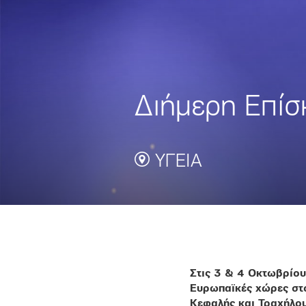
Διήμερη Επίσ
ΥΓΕΙΑ
Στις 3 & 4 Οκτωβρίο
Ευρωπαϊκές χώρες στo
Κεφαλής και Τραχήλου