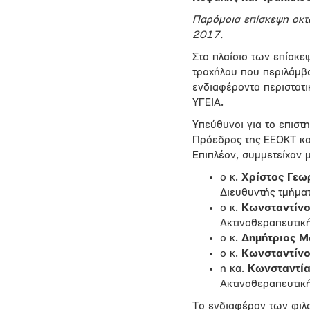
Παρόμοια επίσκεψη οκτώ
2017.
Στο πλαίσιο των επίσκε
τραχήλου που περιλάμβα
ενδιαφέροντα περιστατι
ΥΓΕΙΑ.
Υπεύθυνοι για το επιστ
Πρόεδρος της ΕΕΟΚΤ και
Επιπλέον, συμμετείχαν 
ο κ.
Χρίστος Γεω
Διευθυντής τμήμα
ο κ.
Κωνσταντίν
Ακτινοθεραπευτικ
ο κ.
Δημήτριος Μ
ο κ.
Κωνσταντίνο
η κα.
Κωνσταντία
Ακτινοθεραπευτικ
Το ενδιαφέρον των φιλ