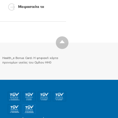
Μοιραστείτε το
Health_e Bonus Card: H ψηφιακή κάρτα
προνομίων υγείας του Ομίλου HHG