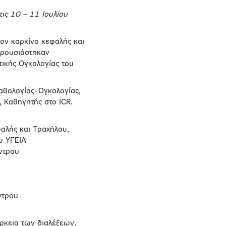
ις 10 – 11 Ιουλίου
τον καρκίνο κεφαλής και
αρουσιάστηκαν
τικής Ογκολογίας του
αθολογίας-Ογκολογίας,
, Καθηγητής στο ΙCR.
φαλής και Τραχήλου,
υ ΥΓΕΙΑ
ντρου
ντρου
ρκεια των διαλέξεων,