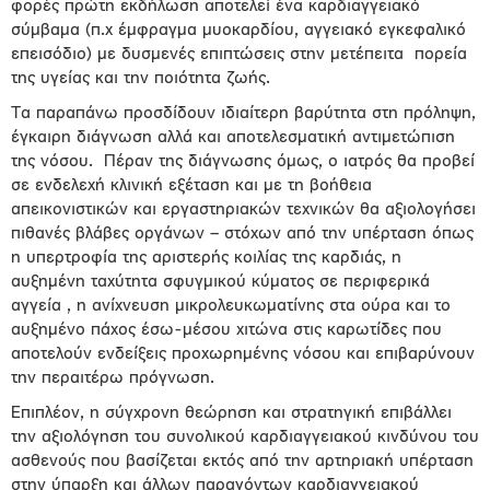
φορές πρώτη εκδήλωση αποτελεί ένα καρδιαγγειακό
σύμβαμα (π.χ έμφραγμα μυοκαρδίου, αγγειακό εγκεφαλικό
επεισόδιο) με δυσμενές επιπτώσεις στην μετέπειτα πορεία
της υγείας και την ποιότητα ζωής.
Τα παραπάνω προσδίδουν ιδιαίτερη βαρύτητα στη πρόληψη,
έγκαιρη διάγνωση αλλά και αποτελεσματική αντιμετώπιση
της νόσου. Πέραν της διάγνωσης όμως, ο ιατρός θα προβεί
σε ενδελεχή κλινική εξέταση και με τη βοήθεια
απεικονιστικών και εργαστηριακών τεχνικών θα αξιολογήσει
πιθανές βλάβες οργάνων – στόχων από την υπέρταση όπως
η υπερτροφία της αριστερής κοιλίας της καρδιάς, η
αυξημένη ταχύτητα σφυγμικού κύματος σε περιφερικά
αγγεία , η ανίχνευση μικρολευκωματίνης στα ούρα και το
αυξημένο πάχος έσω-μέσου χιτώνα στις καρωτίδες που
αποτελούν ενδείξεις προχωρημένης νόσου και επιβαρύνουν
την περαιτέρω πρόγνωση.
Επιπλέον, η σύγχρονη θεώρηση και στρατηγική επιβάλλει
την αξιολόγηση του συνολικού καρδιαγγειακού κινδύνου του
ασθενούς που βασίζεται εκτός από την αρτηριακή υπέρταση
στην ύπαρξη και άλλων παραγόντων καρδιαγγειακού