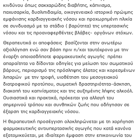
κινδύνου όπως σακχαρώδης διαβήτης, κάπνισμα,
παχυσαρκία, δυσλιπιδαιμία, οικογενειακό ιστορικό πρώιμης
εμφάνισης καρδιαγγειακής νόσου και προχωρημένη ηλικία
σε συνδυασμό με το στάδιο ( βαρύτητα) της υπερτασικής
νόσου και τις προαναφερθέντες βλάβες- οργάνων στόχων.
Θεραπευτικά οι αποφάσεις βασίζονται στην ανωτέρω
αξιολόγηση ενώ σαν βάση πριν η/και ταυτόχρονα με την
έναρξη οποιασδήποτε φαρμακευτικής αγωγής πρέπει
απαραίτητα να δίδονται οδηγίες για μείωση του σωματικού
βάρους, περιορισμό της πρόσληψης άλατος και κορεσμένων
λιπαρών με την τροφή, υιοθέτηση του μεσογειακού
διατροφικού προτύπου, σωματική δραστηριότητα-άσκηση,
διακοπή του καπνίσματος και της αυξημένης λήψης αλκοόλ.
Ουσιαστικά και πρακτικά, πρόκειται για αλλαγή του
σημερινού τρόπου και συνθηκών ζωής που οδήγησαν σε
έξαρση της καρδιαγγειακής νόσου.
Η θεραπευτική προσέγγιση ολοκληρώνεται με τη χορήγηση
φαρμακευτικής αντιυπερτασικής αγωγής που κατά κανόνα
εξατομικεύεται, με ιδιαίτερη έμφαση στην επικοινωνία του