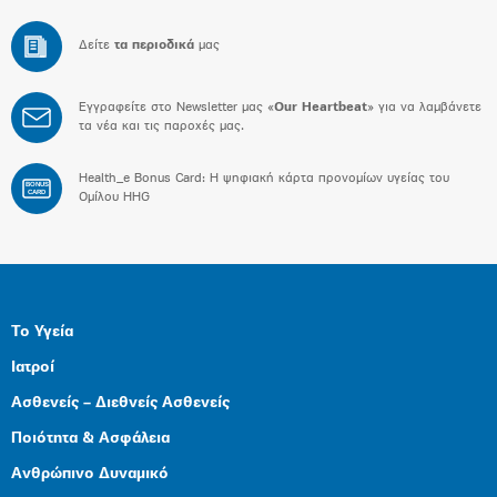
Δείτε
τα περιοδικά
μας
Εγγραφείτε στο Newsletter μας «
Our Heartbeat
» για να λαμβάνετε
τα νέα και τις παροχές μας.
Health_e Bonus Card: H ψηφιακή κάρτα προνομίων υγείας του
BONUS
CARD
Ομίλου HHG
Το Υγεία
Ιατροί
Ασθενείς – Διεθνείς Ασθενείς
Ποιότητα & Ασφάλεια
Ανθρώπινο Δυναμικό