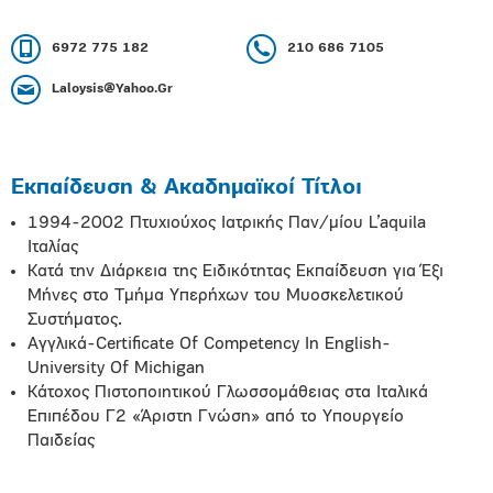
6972 775 182
210 686 7105
Laloysis@Yahoo.Gr
Εκπαίδευση & Ακαδημαϊκοί Τίτλοι
1994-2002 Πτυχιούχος Ιατρικής Παν/μίου L’aquila
Ιταλίας
Κατά την Διάρκεια της Ειδικότητας Εκπαίδευση για Έξι
Μήνες στο Τμήμα Υπερήχων του Μυοσκελετικού
Συστήματος.
Αγγλικά-Certificate Of Competency In English-
University Of Michigan
Κάτοχος Πιστοποιητικού Γλωσσομάθειας στα Ιταλικά
Επιπέδου Γ2 «Άριστη Γνώση» από το Υπουργείο
Παιδείας