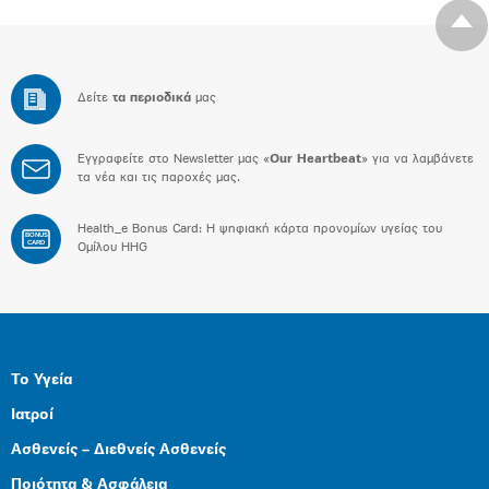
Δείτε
τα περιοδικά
μας
Εγγραφείτε στο Newsletter μας «
Our Heartbeat
» για να λαμβάνετε
τα νέα και τις παροχές μας.
Health_e Bonus Card: H ψηφιακή κάρτα προνομίων υγείας του
BONUS
CARD
Ομίλου HHG
Το Υγεία
Ιατροί
Ασθενείς – Διεθνείς Ασθενείς
Ποιότητα & Ασφάλεια