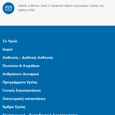
Health_e Bonus Card: H ψηφιακή κάρτα προνομίων υγείας του
BONUS
CARD
Ομίλου HHG
Το Υγεία
Ιατροί
Ασθενείς – Διεθνείς Ασθενείς
Ποιότητα & Ασφάλεια
Ανθρώπινο Δυναμικό
Προγράμματα Υγείας
Γενικές Εγκαταστάσεις
Οικονομικές καταστάσεις
Άρθρα Υγείας