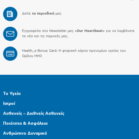
Δείτε
τα περιοδικά
μας
Εγγραφείτε στο Newsletter μας «
Our Heartbeat
» για να λαμβάνετε
τα νέα και τις παροχές μας.
Health_e Bonus Card: H ψηφιακή κάρτα προνομίων υγείας του
BONUS
CARD
Ομίλου HHG
Το Υγεία
Ιατροί
Ασθενείς – Διεθνείς Ασθενείς
Ποιότητα & Ασφάλεια
Ανθρώπινο Δυναμικό