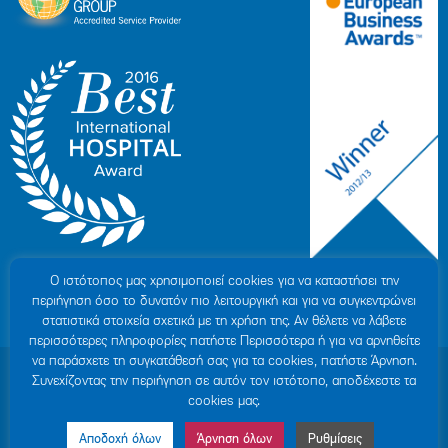
Ο ιστότοπoς μας χρησιμοποιεί cookies για να καταστήσει την
περιήγηση όσο το δυνατόν πιο λειτουργική και για να συγκεντρώνει
στατιστικά στοιχεία σχετικά με τη χρήση της. Αν θέλετε να λάβετε
περισσότερες πληροφορίες πατήστε Περισσότερα ή για να αρνηθείτε
να παράσχετε τη συγκατάθεσή σας για τα cookies, πατήστε Άρνηση.
© 2007-2026 ΥΓΕΙΑ Μ.Α.Ε
|
ΓΕΜΗ: 000279901000
Συνεχίζοντας την περιήγηση σε αυτόν τον ιστότοπο, αποδέχεστε τα
Όροι Χρήσης
|
Πολιτική Προστασίας Προσωπικών Δεδομένων
|
Πολιτική
cookies μας.
Cookies
|
Δήλωση Απορρήτου
|
Sitemap
Αποδοχή όλων
Άρνηση όλων
Ρυθμίσεις