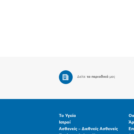
Δείτε
τα περιοδικά
μας
Το Υγεία
Οι
Ιατροί
Άρ
Ασθενείς – Διεθνείς Ασθενείς
Επ