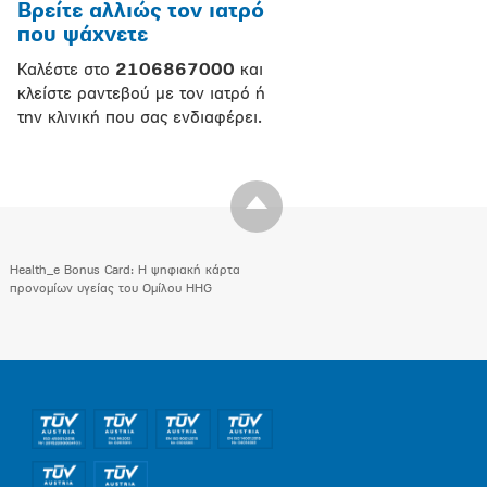
Βρείτε αλλιώς τον ιατρό
που ψάχνετε
Καλέστε στο
2106867000
και
κλείστε ραντεβού με τον ιατρό ή
την κλινική που σας ενδιαφέρει.
Health_e Bonus Card: H ψηφιακή κάρτα
προνομίων υγείας του Ομίλου HHG