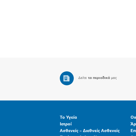
Δείτε
τα περιοδικά
μας
Το Υγεία
Οι
Ιατροί
Άρ
Ασθενείς – Διεθνείς Ασθενείς
Επ