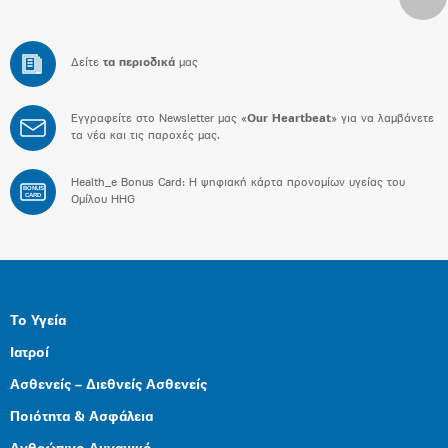
Δείτε
τα περιοδικά
μας
Εγγραφείτε στο Newsletter μας «
Our Heartbeat
» για να λαμβάνετε
τα νέα και τις παροχές μας.
Health_e Bonus Card: H ψηφιακή κάρτα προνομίων υγείας του
BONUS
CARD
Ομίλου HHG
Το Υγεία
Ιατροί
Ασθενείς – Διεθνείς Ασθενείς
Ποιότητα & Ασφάλεια