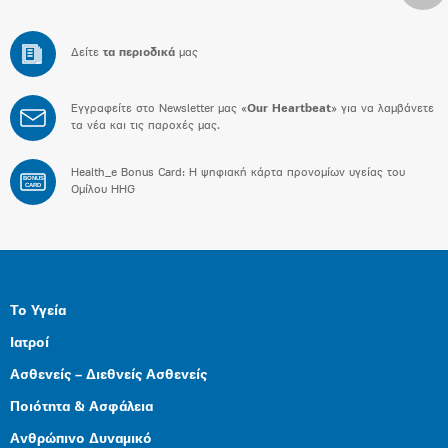
Δείτε
τα περιοδικά
μας
Εγγραφείτε στο Newsletter μας «
Our Heartbeat
» για να λαμβάνετε
τα νέα και τις παροχές μας.
Health_e Bonus Card: H ψηφιακή κάρτα προνομίων υγείας του
BONUS
CARD
Ομίλου HHG
Το Υγεία
Ιατροί
Ασθενείς – Διεθνείς Ασθενείς
Ποιότητα & Ασφάλεια
Ανθρώπινο Δυναμικό