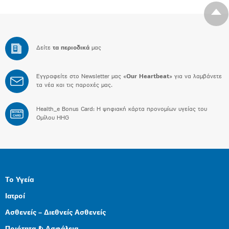
Δείτε
τα περιοδικά
μας
Εγγραφείτε στο Newsletter μας «
Our Heartbeat
» για να λαμβάνετε
τα νέα και τις παροχές μας.
Health_e Bonus Card: H ψηφιακή κάρτα προνομίων υγείας του
BONUS
CARD
Ομίλου HHG
Το Υγεία
Ιατροί
Ασθενείς – Διεθνείς Ασθενείς