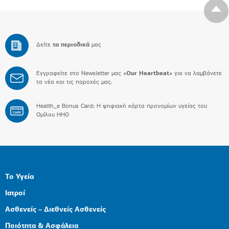
Δείτε
τα περιοδικά
μας
Εγγραφείτε στο Newsletter μας «
Our Heartbeat
» για να λαμβάνετε
τα νέα και τις παροχές μας.
Health_e Bonus Card: H ψηφιακή κάρτα προνομίων υγείας του
BONUS
CARD
Ομίλου HHG
Το Υγεία
Ιατροί
Ασθενείς – Διεθνείς Ασθενείς
Ποιότητα & Ασφάλεια