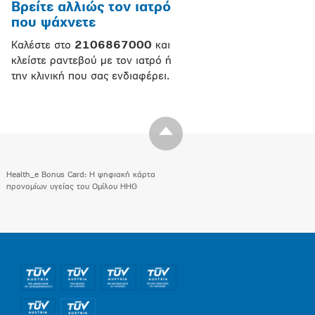
Βρείτε αλλιώς τον ιατρό
που ψάχνετε
Καλέστε στο
2106867000
και
κλείστε ραντεβού με τον ιατρό ή
την κλινική που σας ενδιαφέρει.
Health_e Bonus Card: H ψηφιακή κάρτα
προνομίων υγείας του Ομίλου HHG