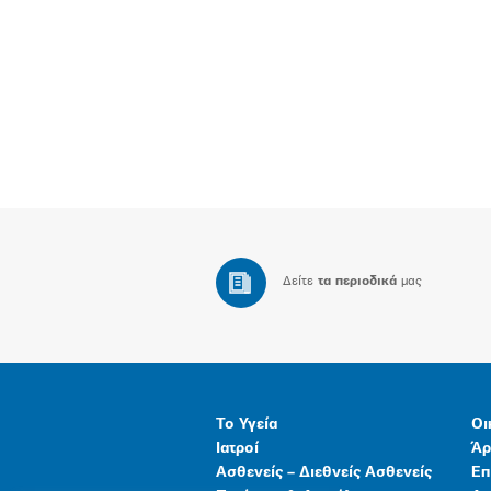
Δείτε
τα περιοδικά
μας
Το Υγεία
Οι
Ιατροί
Άρ
Ασθενείς – Διεθνείς Ασθενείς
Επ