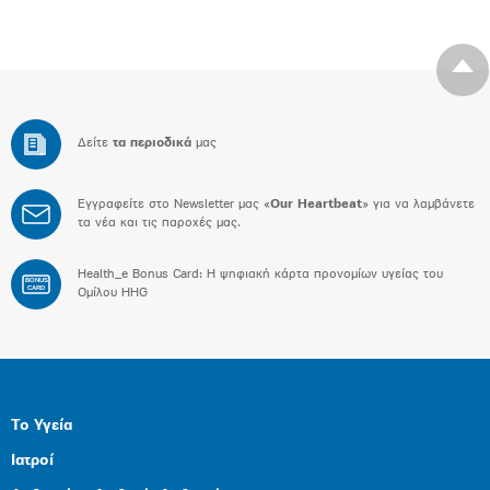
Δείτε
τα περιοδικά
μας
Εγγραφείτε στο Newsletter μας «
Our Heartbeat
» για να λαμβάνετε
τα νέα και τις παροχές μας.
Health_e Bonus Card: H ψηφιακή κάρτα προνομίων υγείας του
BONUS
CARD
Ομίλου HHG
Το Υγεία
Ιατροί