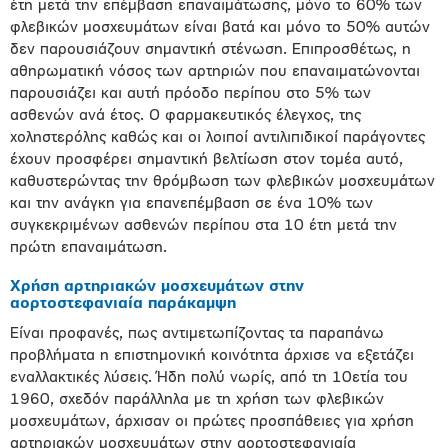
έτη μετά την επέμβαση επαναιμάτωσης, μόνο το 60% των
φλεβικών μοσχευμάτων είναι βατά και μόνο το 50% αυτών
δεν παρουσιάζουν σημαντική στένωση. Επιπροσθέτως, η
αθηρωματική νόσος των αρτηριών που επαναιματώνονται
παρουσιάζει και αυτή πρόοδο περίπου στο 5% των
ασθενών ανά έτος. Ο φαρμακευτικός έλεγχος, της
χοληστερόλης καθώς και οι λοιποί αντιλιπιδικοί παράγοντες
έχουν προσφέρει σημαντική βελτίωση στον τομέα αυτό,
καθυστερώντας την θρόμβωση των φλεβικών μοσχευμάτων
και την ανάγκη για επανεπέμβαση σε ένα 10% των
συγκεκριμένων ασθενών περίπου στα 10 έτη μετά την
πρώτη επαναιμάτωση.
Χρήση αρτηριακών μοσχευμάτων στην
αορτοστεφανιαία παράκαμψη
Είναι προφανές, πως αντιμετωπίζοντας τα παραπάνω
προβλήματα η επιστημονική κοινότητα άρχισε να εξετάζει
εναλλακτικές λύσεις. Ήδη πολύ νωρίς, από τη 10ετία του
1960, σχεδόν παράλληλα με τη χρήση των φλεβικών
μοσχευμάτων, άρχισαν οι πρώτες προσπάθειες για χρήση
αρτηριακών μοσχευμάτων στην αορτοστεφανιαία