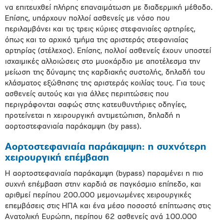
να επιτευχθεί πλήρης επαναιμάτωση με διαδερμική μέθοδο.
Επίσης, υπάρχουν πολλοί ασθενείς με νόσο που
περιλαμβάνει και τις τρεις κύριες στεφανιαίες αρτηρίες,
όπως και το αρχικό τμήμα της αριστεράς στεφανιαίας
αρτηρίας (στέλεχος). Επίσης, πολλοί ασθενείς έχουν υποστεί
ισχαιμικές αλλοιώσεις στο μυοκάρδιο με αποτέλεσμα την
μείωση της δύναμης της καρδιακής συστολής, δηλαδή του
κλάσματος εξώθησης της αριστεράς κοιλίας τους. Για τους
ασθενείς αυτούς και για άλλες περιπτώσεις που
περιγράφονται σαφώς στης κατευθυντήριες οδηγίες,
προτείνεται η χειρουργική αντιμετώπιση, δηλαδή η
αορτοστεφανιαία παράκαμψη (by pass).
Αορτοστεφανιαία παράκαμψη: η συχνότερη
χειρουργική επέμβαση
H αορτοστεφανιαία παράκαμψη (bypass) παραμένει η πιο
συχνή επέμβαση στην καρδιά σε παγκόσμιο επίπεδο, και
αριθμεί περίπου 200.000 μεμονωμένες χειρουργικές
επεμβάσεις στις ΗΠΑ και ένα μέσο ποσοστό επίπτωσης στις
Ανατολική Ευρώπη, περίπου 62 ασθενείς ανά 100.000