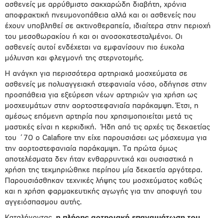
ασθενείς με αρρύθμιστο σακχαρώδη διαβήτη, χρόνια
αποφρακτική πνευμονοπάθεια αλλά και οι ασθενείς που
έχουν υποβληθεί σε ακτινοθεραπεία, ιδιαίτερα στην περιοχή
του μεσοθωρακίου ή και οι ανοσοκατεσταλμένοι. Οι
ασθενείς αυτοί ενδέχεται να εμφανίσουν πιο έυκολα
μόλυνση και φλεγμονή της στερνοτομής.
Η ανάγκη για περισσότερα αρτηριακά μοσχεύματα σε
ασθενείς με πολυαγγειακή στεφανιαία νόσο, οδήγησε στην
προσπάθεια για εξεύρεση νέων αρτηριών για χρήση ως
μοσχευμάτων στην αορτοστεφανιαία παράκαμψη. Έτσι, η
αμέσως επόμενη αρτηρία που χρησιμοποιείται μετά τις
μαστικές είναι η κερκιδική. Ήδη από τις αρχές τις δεκαετίας
του ΄70 ο Calafiore την είχε παρουσιάσει ως μόσχευμα για
την αορτοστεφανιαία παράκαμψη. Τα πρώτα όμως
αποτελέσματα δεν ήταν ενθαρρυντικά και ουσιαστικά η
χρήση της τεκμηριώθηκε περίπου μία δεκαετία αργότερα.
Παρουσιάσθηκαν τεχνικές λήψης του μοσχεύματος καθώς
και η χρήση φαρμακευτικής αγωγής για την αποφυγή του
αγγειόσπασμου αυτής.