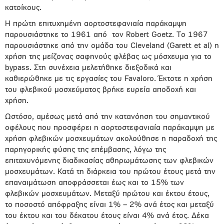
κατοίκους.
Η πρώτη επιτυχημένη αορτοστεφανιαία παράκαμψη
παρουσιάστηκε το 1961 από τον Robert Goetz. Το 1967
παρουσιάστηκε από την ομάδα του Cleveland (Garett et al) η
χρήση της μείζονας σαφηνούς φλέβας ως μόσχευμα για το
bypass. Στη συνέχεια μελετήθηκε διεξοδικά και
καθιερώθηκε με τις εργασίες του Favaloro. Έκτοτε η χρήση
του φλεβικού μοσχεύματος βρήκε ευρεία αποδοχή και
χρήση.
Ωστόσο, αμέσως μετά από την κατανόηση του σημαντικού
οφέλους που προσφέρει η αορτοστεφανιαία παράκαμψη με
χρήση φλεβικών μοσχευμάτων ακολούθησε η παραδοχή της
παρηγορικής φύσης της επέμβασης, λόγω της
επιταχυνόμενης διαδικασίας αθηρωμάτωσης των φλεβικών
μοσχευμάτων. Κατά τη διάρκεια του πρώτου έτους μετά την
επαναιμάτωση αποφράσσεται έως και το 15% των
φλεβικών μοσχευμάτων. Μεταξύ πρώτου και έκτου έτους,
το ποσοστό απόφραξης είναι 1% – 2% ανά έτος και μεταξύ
του έκτου και του δέκατου έτους είναι 4% ανά έτος. Δέκα