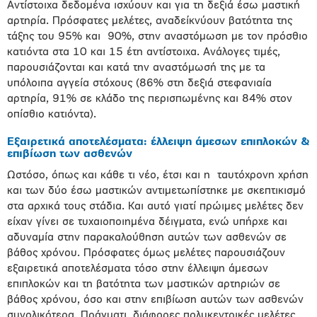
Αντίστοιχα δεδομένα ισχύουν και για τη δεξιά έσω μαστική
αρτηρία. Πρόσφατες μελέτες, αναδείκνύουν βατότητα της
τάξης του 95% και 90%, στην αναστόμωση με τον πρόσθιο
κατιόντα στα 10 και 15 έτη αντίστοιχα. Ανάλογες τιμές,
παρουσιάζονται και κατά την αναστόμωσή της με τα
υπόλοιπα αγγεία στόχους (86% στη δεξιά στεφανιαία
αρτηρία, 91% σε κλάδο της περισπωμένης και 84% στον
οπίσθιο κατιόντα).
Εξαιρετικά αποτελέσματα: έλλειψη άμεσων επιπλοκών &
επιβίωση των ασθενών
Ωστόσο, όπως και κάθε τι νέο, έτσι και η ταυτόχρονη χρήση
και των δύο έσω μαστικών αντιμετωπίστηκε με σκεπτικισμό
στα αρχικά τους στάδια. Και αυτό γιατί πρώιμες μελέτες δεν
είχαν γίνει σε τυχαιοποιημένα δέιγματα, ενώ υπήρχε και
αδυναμία στην παρακαλούθηση αυτών των ασθενών σε
βάθος χρόνου. Πρόσφατες όμως μελέτες παρουσιάζουν
εξαιρετικά αποτελέσματα τόσο στην έλλειψη άμεσων
επιπλοκών και τη βατότητα των μαστικών αρτηριών σε
βάθος χρόνου, όσο και στην επιβίωση αυτών των ασθενών
συνολικότερα. Πράγματι, διάφορες πολυκεντρικές μελέτες