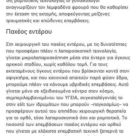
της ρομποτικής τεχνολογίας οι γυναικολόγοι
αναγνωρίζουν τον λεμφαδένα φρουρό που θα καθορίσει
την έκταση της εκτομής, αποφεύγοντας μείζονες
τραυματικές και επώδυνες επεμβάσεις.
Παχέος εντέρου
Στη χειρουργική του παχέος εντέρου, με τις δυνατότητες
που προσφέρει πλέον η λαπαροσκοπική τεχνολογία,
γίνεται μικρολαπαροσκόπηση μέσα στο έντερο για όγκους
αρχικού σταδίου, χωρίς καθόλου τομή. Για τους
εκτεταμένους όγκους εντέρου που βρίσκονται κοντά στον
σφιγκτήρα, και που κανονικά απαιτούν παρά φύσιν έδρα,
μπορούμε πλέον να κάνουμε υβριδικές επεμβάσεις. Αυτό
γίνεται μόνο σε εξειδικευμένα κέντρα στον κόσμο,
συμπεριλαμβανομένου του ΥΓΕΙΑ, συγκαταλέγοντάς το
στην ελίτ των ιδρυμάτων που μπορούν –παγκοσμίως– να
προσφέρουν αυτού του επιπέδου χειρουργική θεραπεία
για το ορθό, τόσο λαπαροσκοπικά όσο και ρομποτικά. Το
ποσοστό των επεμβάσεων παχέος εντέρου και ορθού
που γίνεται με ελάχιστα επεμβατική τεχνική ξεπερνά το