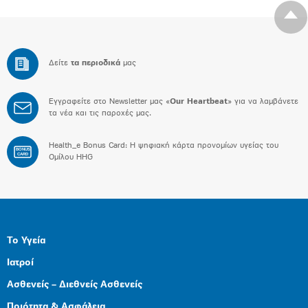
Δείτε
τα περιοδικά
μας
Εγγραφείτε στο Newsletter μας «
Our Heartbeat
» για να λαμβάνετε
τα νέα και τις παροχές μας.
Health_e Bonus Card: H ψηφιακή κάρτα προνομίων υγείας του
BONUS
CARD
Ομίλου HHG
Το Υγεία
Ιατροί
Ασθενείς – Διεθνείς Ασθενείς
Ποιότητα & Ασφάλεια