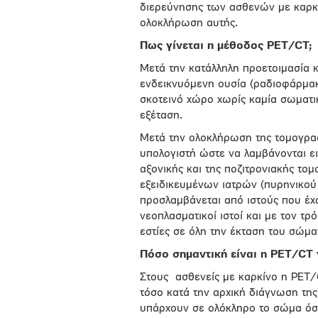
διερεύνησης των ασθενών με καρκίν
ολοκλήρωση αυτής.
Πως γίνεται η μέθοδος PET/CT;
Μετά την κατάλληλη προετοιμασία 
ενδεικνυόμενη ουσία (ραδιοφάρμακ
σκοτεινό χώρο χωρίς καμία σωματι
εξέταση.
Μετά την ολοκλήρωση της τομογρα
υπολογιστή ώστε να λαμβάνονται ει
αξονικής και της ποζιτρονιακής τομ
εξειδικευμένων ιατρών (πυρηνικού
προσλαμβάνεται από ιστούς που έχ
νεοπλασματικοί ιστοί και με τον 
εστίες σε όλη την έκταση του σώμα
Πόσο σημαντική είναι η PET/CT 
Στους
ασθενείς με καρκίνο η PET
τόσο κατά την αρχική διάγνωση τη
υπάρχουν σε ολόκληρο το σώμα όσο 