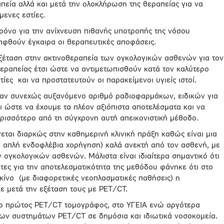
πεία αλλά και μετά την ολοκλήρωση της θεραπείας για να
ενες εστίες.
χρόνο για την ανίχνευση πιθανής υποτροπής της νόσου
ηφθούν έγκαιρα οι θεραπευτικές αποφάσεις.
εξέταση στην ακτινοθεραπεία των ογκολογικών ασθενών για τον
εραπείας έτσι ώστε να αντιμετωπισθούν κατά τον καλύτερο
τίες
και να προστατευτούν οι παρακείμενοι υγιείς ιστοί.
ναν συνεχώς αυξανόμενο αριθμό ραδιοφαρμάκων, ειδικών για
ι ώστε να έχουμε τα πλέον αξιόπιστα αποτελέσματα και να
ισσότερο από τη σύγχρονη αυτή απεικονιστική μέθοδο.
εται διαρκώς στην καθημερινή κλινική πράξη καθώς είναι μια
α απλή ενδοφλέβια χορήγηση) καλά ανεκτή από τον ασθενή, με
 ογκολογικών ασθενών. Μάλιστα είναι ιδιαίτερα σημαντικό ότι
έτες για την αποτελεσματικότητα της μεθόδου φάνηκε ότι στο
κίνο
(με διαφορετικές νεοπλασματικές παθήσεις) η
ε μετά την εξέταση τους με PET/CT.
 ο πρώτος PET/CT τομογράφος, στο ΥΓΕΙΑ ενώ αργότερα
ων συστημάτων PET/CT σε δημόσια και ιδιωτικά νοσοκομεία.