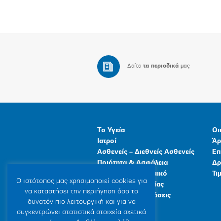
Δείτε
τα περιοδικά
μας
Το Υγεία
Οι
Ιατροί
Άρ
Ασθενείς – Διεθνείς Ασθενείς
Επ
Ποιότητα & Ασφάλεια
Δρ
Ανθρώπινο Δυναμικό
Τι
Ο ιστότοπoς μας χρησιμοποιεί cookies για
Προγράμματα Υγείας
να καταστήσει την περιήγηση όσο το
Γενικές Εγκαταστάσεις
δυνατόν πιο λειτουργική και για να
συγκεντρώνει στατιστικά στοιχεία σχετικά