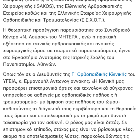
Χειρουργικής (ISAKOS), της Ελληνικής Αρθροσκοπικής
Εταιρείας καθώς και της Ελληνικής Εταιρείας Χειρουργικής
Ορθοπαιδικής και Τραυματολογίας (Ε.Ε.Χ.Ο.Τ.).
Η θεωρητική προσέγγιση παρουσιάστηκε στο Συνεδριακό
Κέντρο «Ν. Λούρος» του ΜΗΤΕΡΑ , ενώ η πρακτική
εξάσκηση σε τεχνικές αρθροσκοπικής και ανοιχτής
χειρουργικής ώμου σε πτωματικά παρασκευάσματα, έγινε
στο Εργαστήριο Ανατομίας της Ιατρικής Σχολής του
Πανεπιστημίου Αθηνών.
Όπως τόνισε ο Διευθυντής της
Γ’ Ορθοπαιδικής Κλινικής
του
ΥΓΕΙΑ, κ. Εμμανουήλ Αντωνογιαννάκης: «Η Κλινική μας
προσφέρει επιστημονικά άρτιες και τεχνολογικά σύγχρονες
υπηρεσίες σε ασθενείς με ορθοπαιδικές παθήσεις ή
τραυματισμούς- με έμφαση στις παθήσεις του ώμου-
καθιστώντας τη διάγνωσή τους ακριβέστερη και τη θεραπεία
τους άμεση και αποτελεσματική με τη μικρότερη δυνατή
ταλαιπωρία για τον ασθενή. Ο ρόλος μας είναι διττός. Σε
επιστημονικό επίπεδο, στόχος μας είναι να βρίσκουμε νέες,
ακόμα πιο αποτελεσματικές λύσεις, παρακολουθώντας τις