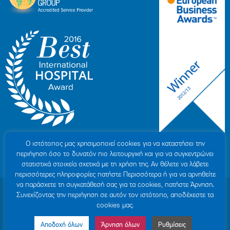
Ο ιστότοπoς μας χρησιμοποιεί cookies για να καταστήσει την
περιήγηση όσο το δυνατόν πιο λειτουργική και για να συγκεντρώνει
στατιστικά στοιχεία σχετικά με τη χρήση της. Αν θέλετε να λάβετε
περισσότερες πληροφορίες πατήστε Περισσότερα ή για να αρνηθείτε
να παράσχετε τη συγκατάθεσή σας για τα cookies, πατήστε Άρνηση.
© 2007-2026 ΥΓΕΙΑ Μ.Α.Ε
|
ΓΕΜΗ: 000279901000
Συνεχίζοντας την περιήγηση σε αυτόν τον ιστότοπο, αποδέχεστε τα
Όροι Χρήσης
|
Πολιτική Προστασίας Προσωπικών Δεδομένων
|
Πολιτική
cookies μας.
Cookies
|
Δήλωση Απορρήτου
|
Sitemap
Αποδοχή όλων
Άρνηση όλων
Ρυθμίσεις