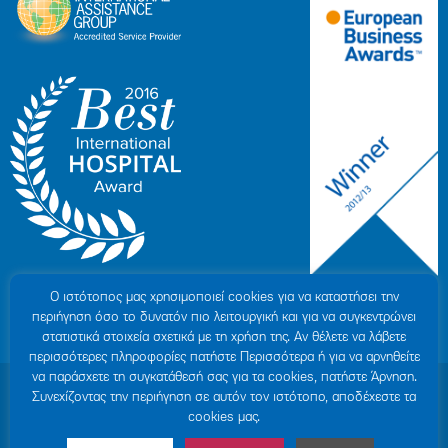
Ο ιστότοπoς μας χρησιμοποιεί cookies για να καταστήσει την
περιήγηση όσο το δυνατόν πιο λειτουργική και για να συγκεντρώνει
στατιστικά στοιχεία σχετικά με τη χρήση της. Αν θέλετε να λάβετε
περισσότερες πληροφορίες πατήστε Περισσότερα ή για να αρνηθείτε
να παράσχετε τη συγκατάθεσή σας για τα cookies, πατήστε Άρνηση.
© 2007-2026 ΥΓΕΙΑ Μ.Α.Ε
|
ΓΕΜΗ: 000279901000
Συνεχίζοντας την περιήγηση σε αυτόν τον ιστότοπο, αποδέχεστε τα
Όροι Χρήσης
|
Πολιτική Προστασίας Προσωπικών Δεδομένων
|
Πολιτική
cookies μας.
Cookies
|
Δήλωση Απορρήτου
|
Sitemap