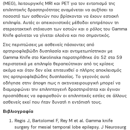
(MEG), λειτουργικής MRI και PET για τον εντοπισμό της
επιληπτικής δραστηριότητας αναμένεται να αυξήσει το
ποσοστό των ασθενών που βρίσκονται να έχουν εστιακή
επιληψία. Αυτές οι απεικονιστικές μέθοδοι επιτρέπουν τη
στερεοτακτική στόχευση των εστιών και ο ρόλος του Gamma
Knife φαίνεται να γίνεται ολοένα και πιο σημαντικός.
Στις περιπτώσεις με ασθενείς πάσχοντες από
αρτηριοφλεβώδη δυσπλασία και αντιμετωπίστηκαν με
Gamma Knife στο Karolinska παρατηρήθηκε ότι 52 στα 59
περιστατικά με επιληψία θεραπεύτηκαν από τις κρίσεις
ακόμα και όταν δεν είχε επιτευχθεί ο πλήρης αποκλεισμός
της αρτηριοφλεβώδης δυσπλασίας. Το γεγονός αυτό
οδήγησε στην άποψη πως η ακτινοχειρουργική μπορεί να
διαμορφώνει την επιληπτογενή δραστηριότητα και έγιναν
προσπάθειες να αφαιρεθούν οι επιληπτικές εστίες σε άλλους
ασθενείς εκεί που ήταν δυνατή η εντόπισή τους.
Βιβλιογραφία
Regis J, Bartolomel F, Rey M et al. Gamma knife
surgery for mesial temporal lobe epilepsy. J Neurosurg