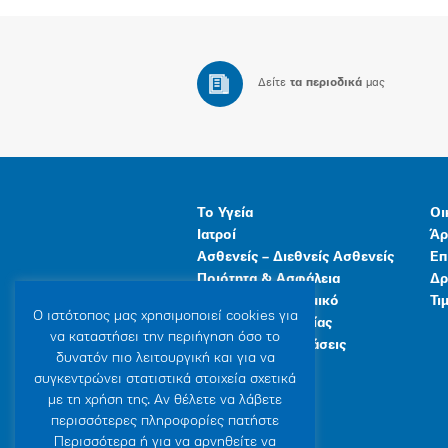
Δείτε
τα περιοδικά
μας
Το Υγεία
Οι
Ιατροί
Άρ
Ασθενείς – Διεθνείς Ασθενείς
Επ
Ποιότητα & Ασφάλεια
Δρ
Ανθρώπινο Δυναμικό
Τι
Ο ιστότοπoς μας χρησιμοποιεί cookies για
Προγράμματα Υγείας
να καταστήσει την περιήγηση όσο το
Γενικές Εγκαταστάσεις
δυνατόν πιο λειτουργική και για να
συγκεντρώνει στατιστικά στοιχεία σχετικά
με τη χρήση της. Αν θέλετε να λάβετε
περισσότερες πληροφορίες πατήστε
Περισσότερα ή για να αρνηθείτε να