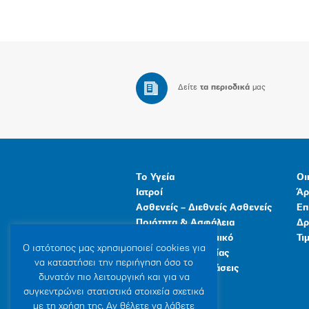
Δείτε
τα περιοδικά
μας
Το Υγεία
Οι
Ιατροί
Άρ
Ασθενείς – Διεθνείς Ασθενείς
Επ
Ποιότητα & Ασφάλεια
Δρ
Ανθρώπινο Δυναμικό
Τι
Ο ιστότοπoς μας χρησιμοποιεί cookies για
Προγράμματα Υγείας
να καταστήσει την περιήγηση όσο το
Γενικές Εγκαταστάσεις
δυνατόν πιο λειτουργική και για να
συγκεντρώνει στατιστικά στοιχεία σχετικά
με τη χρήση της. Αν θέλετε να λάβετε