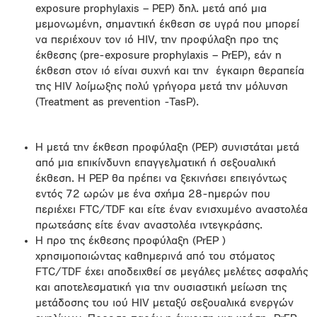
exposure prophylaxis – PEP) δηλ. μετά από μια
μεμονωμένη, σημαντική έκθεση σε υγρά που μπορεί
να περιέχουν τον ιό HIV, την προφύλαξη προ της
έκθεσης (pre-exposure prophylaxis – PrEP), εάν η
έκθεση στον ιό είναι συχνή και την έγκαιρη θεραπεία
της HIV λοίμωξης πολύ γρήγορα μετά την μόλυνση
(Treatment as prevention -TasP).
Η μετά την έκθεση προφύλαξη (PEP) συνιστάται μετά
από μια επικίνδυνη επαγγελματική ή σεξουαλική
έκθεση. Η PEP θα πρέπει να ξεκινήσει επειγόντως
εντός 72 ωρών με ένα σχήμα 28-ημερών που
περιέχει FTC/TDF και είτε έναν ενισχυμένο αναστολέα
πρωτεάσης είτε έναν αναστολέα ιντεγκράσης.
Η προ της έκθεσης προφύλαξη (PrEP )
χρησιμοποιώντας καθημερινά από του στόματος
FTC/TDF έχει αποδειχθεί σε μεγάλες μελέτες ασφαλής
και αποτελεσματική για την ουσιαστική μείωση της
μετάδοσης του ιού HIV μεταξύ σεξουαλικά ενεργών