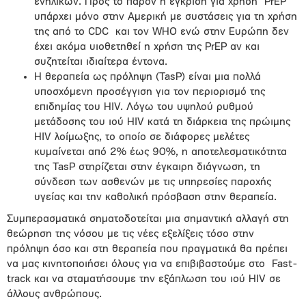
ενηλίκων. Προς το παρόν η έγκριση για χρήση PrEP
υπάρχει μόνο στην Αμερική με συστάσεις για τη χρήση
της από το CDC και τον WHO ενώ στην Ευρώπη δεν
έχει ακόμα υιοθετηθεί η χρήση της PrEP αν και
συζητείται ιδιαίτερα έντονα.
Η θεραπεία ως πρόληψη (TasP) είναι μια πολλά
υποσχόμενη προσέγγιση για τον περιορισμό της
επιδημίας του HIV. Λόγω του υψηλού ρυθμού
μετάδοσης του ιού HIV κατά τη διάρκεια της πρώιμης
HIV λοίμωξης, το οποίο σε διάφορες μελέτες
κυμαίνεται από 2% έως 90%, η αποτελεσματικότητα
της TasP στηρίζεται στην έγκαιρη διάγνωση, τη
σύνδεση των ασθενών με τις υπηρεσίες παροχής
υγείας και την καθολική πρόσβαση στην θεραπεία.
Συμπερασματικά σηματοδοτείται μια σημαντική αλλαγή στη
θεώρηση της νόσου με τις νέες εξελίξεις τόσο στην
πρόληψη όσο και στη θεραπεία που πραγματικά θα πρέπει
να μας κινητοποιήσει όλους για να επιβιβαστούμε στο Fast-
track και να σταματήσουμε την εξάπλωση του ιού HIV σε
άλλους ανθρώπους.