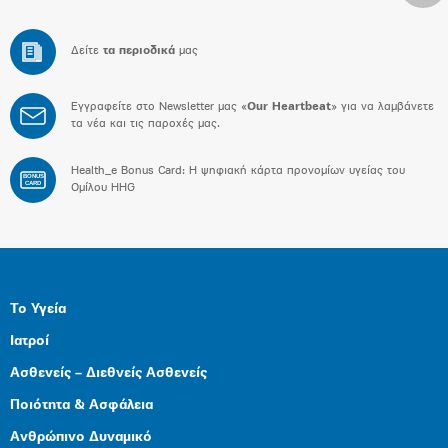
Δείτε
τα περιοδικά
μας
Εγγραφείτε στο Newsletter μας «
Our Heartbeat
» για να λαμβάνετε
τα νέα και τις παροχές μας.
Health_e Bonus Card: H ψηφιακή κάρτα προνομίων υγείας του
BONUS
CARD
Ομίλου HHG
Το Υγεία
Ιατροί
Ασθενείς – Διεθνείς Ασθενείς
Ποιότητα & Ασφάλεια
Ανθρώπινο Δυναμικό