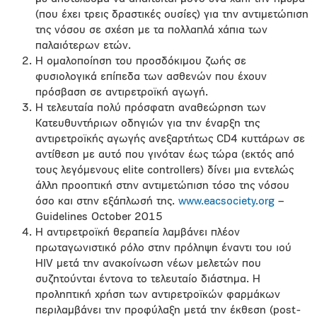
(που έχει τρεις δραστικές ουσίες) για την αντιμετώπιση
της νόσου σε σχέση με τα πολλαπλά χάπια των
παλαιότερων ετών.
Η ομαλοποίηση του προσδόκιμου ζωής σε
φυσιολογικά επίπεδα των ασθενών που έχουν
πρόσβαση σε αντιρετροϊκή αγωγή.
Η τελευταία πολύ πρόσφατη αναθεώρηση των
Κατευθυντήριων οδηγιών για την έναρξη της
αντιρετροϊκής αγωγής ανεξαρτήτως CD4 κυττάρων σε
αντίθεση με αυτό που γινόταν έως τώρα (εκτός από
τους λεγόμενους elite controllers) δίνει μια εντελώς
άλλη προοπτική στην αντιμετώπιση τόσο της νόσου
όσο και στην εξάπλωσή της.
www.eacsociety.org
–
Guidelines October 2015
Η αντιρετροϊκή θεραπεία λαμβάνει πλέον
πρωταγωνιστικό ρόλο στην πρόληψη έναντι του ιού
HIV μετά την ανακοίνωση νέων μελετών που
συζητούνται έντονα το τελευταίο διάστημα. Η
προληπτική χρήση των αντιρετροϊκών φαρμάκων
περιλαμβάνει την προφύλαξη μετά την έκθεση (post-