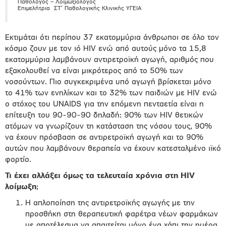
Παθολόγος – Λοιμωξιολόγος
Επιμελήτρια ΣΤ’ Παθολογικής Κλινικής ΥΓΕΙΑ
Εκτιμάται ότι περίπου 37 εκατομμύρια άνθρωποι σε όλο τον
κόσμο ζουν με τον ιό HIV ενώ από αυτούς μόνο τα 15,8
εκατομμύρια λαμβάνουν αντιρετροϊκή αγωγή, αριθμός που
εξακολουθεί να είναι μικρότερος από το 50% των
νοσούντων. Πιο συγκεκριμένα υπό αγωγή βρίσκεται μόνο
το 41% των ενηλίκων και το 32% των παιδιών με HIV ενώ
ο στόχος του UNAIDS για την επόμενη πενταετία είναι η
επίτευξη του 90-90-90 δηλαδή: 90% των HIV θετικών
ατόμων να γνωρίζουν τη κατάσταση της νόσου τους, 90%
να έχουν πρόσβαση σε αντιρετροϊκή αγωγή και το 90%
αυτών που λαμβάνουν θεραπεία να έχουν κατεσταλμένο ιϊκό
φορτίο.
Τι έχει αλλάξει όμως τα τελευταία χρόνια στη HIV
λοίμωξη
;
Η απλοποίηση της αντιρετροϊκής αγωγής με την
προσθήκη στη θεραπευτική φαρέτρα νέων φαρμάκων
με αποτέλεσμα να απαιτείται μόνο ένα χάπι την ημέρα