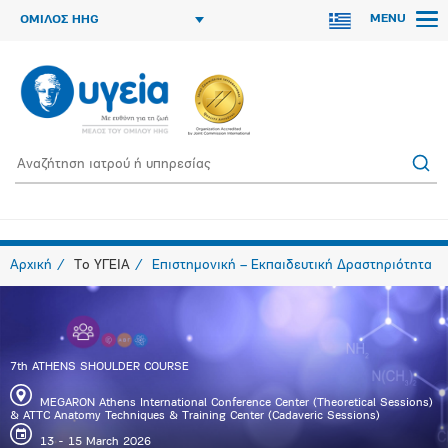
MENU
ΟΜΙΛΟΣ HHG
Αρχική
Το ΥΓΕΙΑ
Επιστημονική – Εκπαιδευτική Δραστηριότητα
7th ATHENS SHOULDER COURSE
ΜEGARON Athens International Conference Center (Theoretical Sessions)
& ATTC Anatomy Techniques & Training Center (Cadaveric Sessions)
13 - 15 March 2026