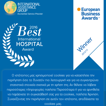
Ο ιστότοπoς μας χρησιμοποιεί cookies για να καταστήσει την
περιήγηση όσο το δυνατόν πιο λειτουργική και για να συγκεντρώνει
στατιστικά στοιχεία σχετικά με τη χρήση της. Αν θέλετε να λάβετε
περισσότερες πληροφορίες πατήστε Περισσότερα ή για να αρνηθείτε
να παράσχετε τη συγκατάθεσή σας για τα cookies, πατήστε Άρνηση.
© 2007-2026 ΥΓΕΙΑ Μ.Α.Ε
|
ΓΕΜΗ: 000279901000
Συνεχίζοντας την περιήγηση σε αυτόν τον ιστότοπο, αποδέχεστε τα
Όροι Χρήσης
|
Πολιτική Προστασίας Προσωπικών Δεδομένων
|
Πολιτική
cookies μας.
Cookies
|
Δήλωση Απορρήτου
|
Sitemap