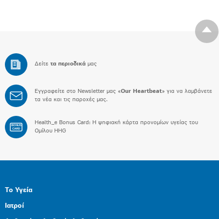
Δείτε
τα περιοδικά
μας
Εγγραφείτε στο Newsletter μας «
Our Heartbeat
» για να λαμβάνετε
τα νέα και τις παροχές μας.
Health_e Bonus Card: H ψηφιακή κάρτα προνομίων υγείας του
BONUS
CARD
Ομίλου HHG
Το Υγεία
Ιατροί