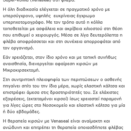
Super-κόλλα (Venaseal) στη φλέβα.
Η όλη διαδικασία ελέγχεται σε πραγματικό χρόνο με
υπερσύγχρονο, υψηλής
ευκρίνειας έγχρωμο
υπερηχοτομογράφο. Με τον τρόπο αυτό η κόλλα
τοποθετείται με ασφάλεια και ακρίβεια χιλιοστού στη θέση
που επιθυμεί ο χειρουργός. Μέσα σε λίγα δευτερόλεπτα η
φλέβα αποφράσσεται και στη συνέχεια απορροφάται από
τον οργανισμό.
Εάν χρειάζεται, στον ίδιο χρόνο και με τοπική συνήθως
αναισθησία, διενεργείται αφαίρεση κιρσών με
Μικροκιρσεκτομή.
Στη συντριπτική πλειοψηφία των περιπτώσεων ο ασθενής
πηγαίνει σπίτι του την ίδια μέρα, χωρίς ελαστική κάλτσα και
επιστρέφει άμεσα στις δραστηριότητές του. Σε ελάχιστες
εξαιρέσεις, (εκτεταμένοι κιρσοί) ίσως χρειαστεί παραμονή
για λίγες ώρες στο Νοσοκομείο και ελαστική κάλτσα για μία
ή δύο εβδομάδες.
Η θεραπεία κιρσών με Venaseal είναι αναίμακτη και
ανώδυνη και επιτρέπει τη θεραπεία οποιασδήποτε φλέβας