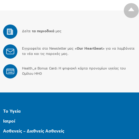
Δείτε
τα περιοδικά
μας
Εγγραφείτε στο Newsletter μας «
Our Heartbeat
» για να λαμβάνετε
τα νέα και τις παροχές μας.
Health_e Bonus Card: H ψηφιακή κάρτα προνομίων υγείας του
BONUS
CARD
Ομίλου HHG
Το Υγεία
Ιατροί
Ασθενείς – Διεθνείς Ασθενείς