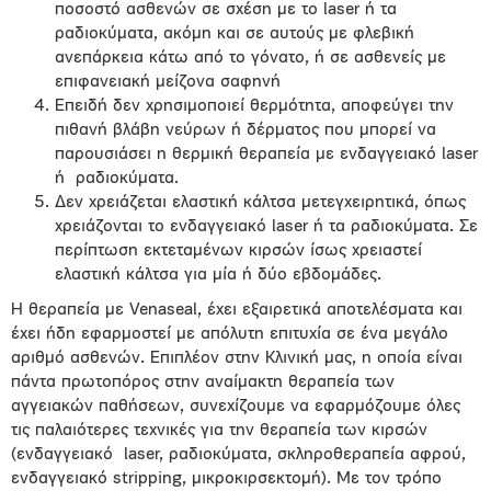
ποσοστό ασθενών σε σχέση με το laser ή τα
ραδιοκύματα, ακόμη και σε αυτούς με φλεβική
ανεπάρκεια κάτω από το γόνατο, ή σε ασθενείς με
επιφανειακή μείζονα σαφηνή
Επειδή δεν χρησιμοποιεί θερμότητα, αποφεύγει την
πιθανή βλάβη νεύρων ή δέρματος που μπορεί να
παρουσιάσει η θερμική θεραπεία με ενδαγγειακό laser
ή
ραδιοκύματα.
Δεν χρειάζεται ελαστική κάλτσα μετεγχειρητικά, όπως
χρειάζονται το ενδαγγειακό laser ή τα ραδιοκύματα. Σε
περίπτωση εκτεταμένων κιρσών ίσως χρειαστεί
ελαστική κάλτσα για μία ή δύο εβδομάδες.
Η θεραπεία με Venaseal, έχει εξαιρετικά αποτελέσματα και
έχει ήδη εφαρμοστεί με απόλυτη επιτυχία σε ένα μεγάλο
αριθμό ασθενών. Επιπλέον στην Κλινική μας, η οποία είναι
πάντα πρωτοπόρος στην αναίμακτη θεραπεία των
αγγειακών παθήσεων, συνεχίζουμε να εφαρμόζουμε όλες
τις παλαιότερες τεχνικές για την θεραπεία των κιρσών
(ενδαγγειακό
laser, ραδιοκύματα, σκληροθεραπεία αφρού,
ενδαγγειακό stripping, μικροκιρσεκτομή). Με τον τρόπο