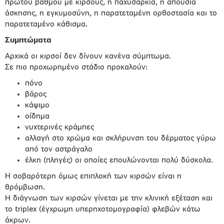
πρώτου βαθμού με κιρσούς, η παχυσαρκία, η απουσία
άσκησης, η εγκυμοσύνη, η παρατεταμένη ορθοστασία και το
παρατεταμένο κάθισμα.
Συμπτώματα
Αρχικά οι κιρσοί δεν δίνουν κανένα σύμπτωμα.
Σε πιο προχωρημένο στάδιο προκαλούν:
πόνο
βάρος
κάψιμο
οίδημα
νυχτερινές κράμπες
αλλαγή στο χρώμα και σκλήρυνση του δέρματος γύρω
από τον αστράγαλο
έλκη (πληγές) οι οποίες επουλώνονται πολύ δύσκολα.
Η σοβαρότερη όμως επιπλοκή των κιρσών είναι η
θρόμβωση.
Η διάγνωση των κιρσών γίνεται με την κλινική εξέταση και
το triplex (έγχρωμη υπερηχοτομογραφία) φλεβών κάτω
άκρων.